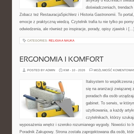
artykuły o kuchniach świata
doświadczeniach, trendach i
Zobacz też RestauracjaSpichlerz i Historia Gastronomii. To portal,
emocje z praktyczną wiedzą. Czytelnik trafia tu nie tylko po pomy
odwiedzenia, ale również po inspiracje, porady, opisy zjawisk i […
CATEGORIES:
RELIGIA A NAUKA
ERGONOMIA I KOMFORT
POSTED BY ADMIN
KWI - 10 - 2026
MOŻLIWOŚĆ KOMENTOWA
Italsystem to współczesna p
się na aranżacji związanej
poradach dla osób urządzaj
gabinet. To serwis, w który
użytkowania, a każdy artyk
czytelnikach, którzy szuk
wyposażenia wnętrz i szeroko rozumianego wygody. Nowości to Ins
Poradnik Zakupowy. Strona została zaprojektowana dla osób, któ