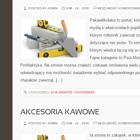
POSTED BY ADMIN
KWI - 14 - 2026
MOŻLIWOŚĆ KOMENTOWA
Pakawilkolaka to portal, kt
myślą o właścicielach pupil
którym miłośnik zwierząt zn
dotyczące ras psów. To se
którym wiedza łączą się w 
Fajne kategorie to Psia Mod
Profilaktyka. Na stronie można znaleźć ciekawe omówienia wielu 
odwiedzający ma możliwość świadomie wybrać odpowiedniego pup
charakter zwierząt, […]
CATEGORIES:
AI W GRAFICE I FOTOGRAFII
AKCESORIA KAWOWE
POSTED BY ADMIN
KWI - 12 - 2026
MOŻLIWOŚĆ KOMENTOWA
ta strona to zakątek, w któ