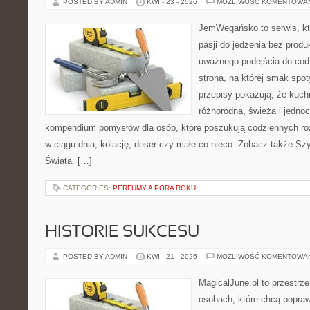
POSTED BY ADMIN
KWI - 23 - 2026
MOŻLIWOŚĆ KOMENTOWA
JemWegańsko to serwis, kt
pasji do jedzenia bez prod
uważnego podejścia do cod
strona, na której smak spot
przepisy pokazują, że kuc
różnorodna, świeża i jedno
kompendium pomysłów dla osób, które poszukują codziennych roz
w ciągu dnia, kolację, deser czy małe co nieco. Zobacz także Szy
Świata. […]
CATEGORIES:
PERFUMY A PORA ROKU
HISTORIE SUKCESU
POSTED BY ADMIN
KWI - 21 - 2026
MOŻLIWOŚĆ KOMENTOWA
MagicalJune.pl to przestrze
osobach, które chcą popra