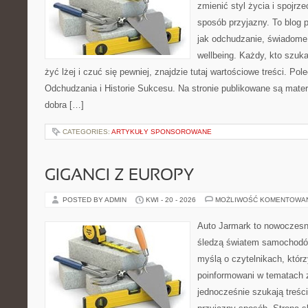
zmienić styl życia i spojrz
sposób przyjazny. To blog
jak odchudzanie, świadome 
wellbeing. Każdy, kto szuka
żyć lżej i czuć się pewniej, znajdzie tutaj wartościowe treści. P
Odchudzania i Historie Sukcesu. Na stronie publikowane są materi
dobra […]
CATEGORIES:
ARTYKUŁY SPONSOROWANE
GIGANCI Z EUROPY
POSTED BY ADMIN
KWI - 20 - 2026
MOŻLIWOŚĆ KOMENTOWA
Auto Jarmark to nowoczesna
śledzą światem samochodów
myślą o czytelnikach, któr
poinformowani w tematach 
jednocześnie szukają treśc