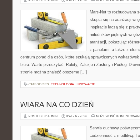
POSTED BY ADMIN
KWI - 7 - 2026
MOŻLIWOŚĆ KOMENTOWAN
Mars-Net to rozbudowana se
skupia się na aranżacji wnę
inspiracje łączą się z prak
miłośników pięknych wnętrz
aranżacji, pokazując różno
z panelami, a także z elem
centrum porad dla osób, które szukają sprawdzonych wskazówek
biura. Warto przeczytać: Rolety, Żaluzje i Zasłony i Podłogi Dre
stronie można znaleźć obszerne […]
CATEGORIES:
TECHNOLOGIA I INNOWACJE
WIARA NA CO DZIEŃ
POSTED BY ADMIN
KWI - 6 - 2026
MOŻLIWOŚĆ KOMENTOWAN
Serwis duchowy poświęcony 
codzienność z modlitwą. To