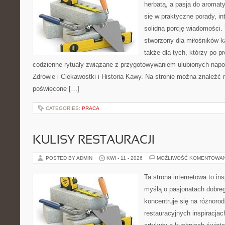
herbatą, a pasja do aroma
się w praktyczne porady, in
solidną porcję wiadomości. 
stworzony dla miłośników ka
także dla tych, którzy po p
codzienne rytuały związane z przygotowywaniem ulubionych nap
Zdrowie i Ciekawostki i Historia Kawy. Na stronie można znaleźć
poświęcone […]
CATEGORIES:
PRACA
KULISY RESTAURACJI
POSTED BY ADMIN
KWI - 11 - 2026
MOŻLIWOŚĆ KOMENTOWA
Ta strona internetowa to in
myślą o pasjonatach dobreg
koncentruje się na różnoro
restauracyjnych inspiracjac