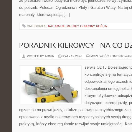
że przestrzeń wokół budynku może być jednocześnie wytrzymała
do potrzeb. Polecam Ogrodzenia i Płoty i Garaże i Wiaty. Na tej s
materiały, które wspierają […]
CATEGORIES:
NATURALNE METODY OCHRONY ROŚLIN
PORADNIK KIEROWCY – NA CO D
POSTED BY ADMIN
KWI - 4 - 2026
MOŻLIWOŚĆ KOMENTOWAN
serwis ODTJ Bolesławiec to
koncentruje się na tematyc
odpowiedzialnego uczestni
doskonalenia umiejętności 
którym użytkownik odnajdzi
dotyczące techniki jazdy, 
egzaminu na prawo jazdy, a także nastawienia psychicznego za ki
opracowana z myślą o kierowcach rozpoczynających swoją drogę,
praktyką, którzy chcą regularnie rozwijać swoje umiejętności. Kat