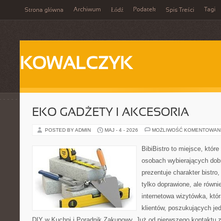
Archiwum
Podatek
Tagi
Strona główna
Łódź
Spis Treści
KOWALCZYK
EKO GADŻETY I AKCESORIA
POSTED BY ADMIN
MAJ - 4 - 2026
MOŻLIWOŚĆ KOMENTOWAN
BibiBistro to miejsce, które
osobach wybierających dob
prezentuje charakter bistro
tylko doprawione, ale równ
internetowa wizytówka, któ
klientów, poszukujących je
DIY w Kuchni i Poradnik Zakupowy. Już od pierwszego kontaktu