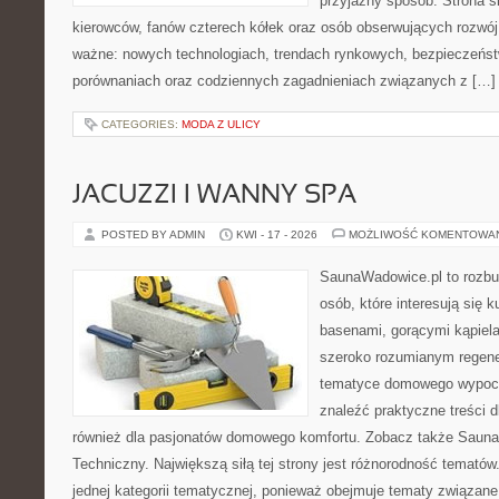
przyjazny sposób. Strona sk
kierowców, fanów czterech kółek oraz osób obserwujących rozwój
ważne: nowych technologiach, trendach rynkowych, bezpieczeństwi
porównaniach oraz codziennych zagadnieniach związanych z […]
CATEGORIES:
MODA Z ULICY
JACUZZI I WANNY SPA
POSTED BY ADMIN
KWI - 17 - 2026
MOŻLIWOŚĆ KOMENTOWA
SaunaWadowice.pl to rozbu
osób, które interesują się k
basenami, gorącymi kąpiel
szeroko rozumianym regener
tematyce domowego wypocz
znaleźć praktyczne treści d
również dla pasjonatów domowego komfortu. Zobacz także Sauna
Techniczny. Największą siłą tej strony jest różnorodność tematów
jednej kategorii tematycznej, ponieważ obejmuje tematy związane