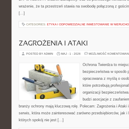
wrażenie, że ta przestrzeń stawia na swobodę połączoną z gościn
[…]
CATEGORIES:
ETYKA I ODPOWIEDZIALNE INWESTOWANIE W NIERUCH
ZAGROŻENIA I ATAKI
POSTED BY ADMIN
MAJ - 1 - 2026
MOŻLIWOŚĆ KOMENTOWAN
Ochrona Twierdza to miejsc
bezpieczeństwa w sposób p
opracowana z myślą o osoba
które potrzebują profesjon
organizacji bezpieczeństw
budzi asocjacje z zaufaniem
branży ochrony mają kluczową rolę. Polecam: Zagrożenia i Ataki i 
serwis, która może zainteresować zarówno przedsiębiorców, jak i 
których spokój nie jest […]