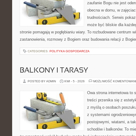
zaufanie Bogu nie jest ode
obecna w domu, w zajęciach
trudnościach. Serwis pokaz
może być bliskie dla każdeg
stronie pomagają w pogłębianiu wiary. To rozbudowane centrum w
zastanowienia, rozmowy z Bogiem oraz budowania relacji z Bogie
CATEGORIES:
POLITYKA GOSPODARCZA
BALKONY I TARASY
POSTED BY ADMIN
KWI - 5 - 2026
MOŻLIWOŚĆ KOMENTOWAN
Owa strona internetowa to 
treści przenika się z estet
z myślą o osobach poszukuj
z systemami ogrodzeniowym
postojowymi, wiatami, a ta
schodów i balkonów. To mie