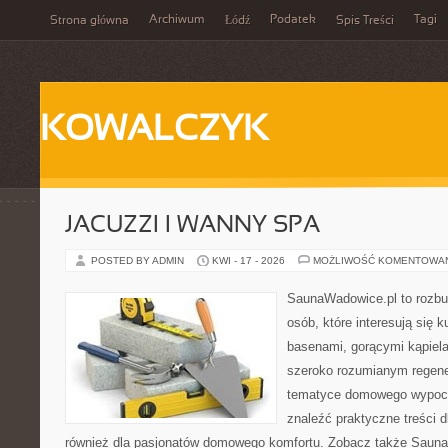
Archiwum
Podatek
Tagi
Strona główna
Łódź
Spis Treści
KOWALCZYK
JACUZZI I WANNY SPA
POSTED BY ADMIN
KWI - 17 - 2026
MOŻLIWOŚĆ KOMENTOWA
SaunaWadowice.pl to rozbu
osób, które interesują się k
basenami, gorącymi kąpiel
szeroko rozumianym regener
tematyce domowego wypocz
znaleźć praktyczne treści d
również dla pasjonatów domowego komfortu. Zobacz także Sauna