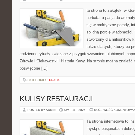
ta strona to zakątek, w któ
herbatą, a pasja do aroma
się w praktyczne porady, in
solidną porcję wiadomości. 
stworzony dla miłośników ka
także dla tych, którzy po p
codzienne rytuały związane z przygotowywaniem ulubionych nap
Zdrowie i Ciekawostki i Historia Kawy. Na stronie można znaleźć
poświęcone […]
CATEGORIES:
PRACA
KULISY RESTAURACJI
POSTED BY ADMIN
KWI - 11 - 2026
MOŻLIWOŚĆ KOMENTOWA
Ta strona internetowa to in
myślą o pasjonatach dobreg