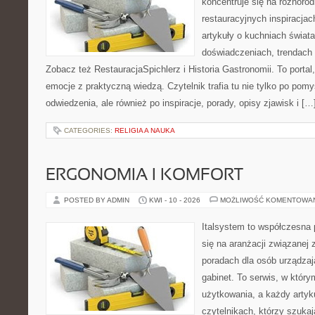
koncentruje się na różnoro
restauracyjnych inspiracjac
artykuły o kuchniach świata
doświadczeniach, trendach i
Zobacz też RestauracjaSpichlerz i Historia Gastronomii. To portal,
emocje z praktyczną wiedzą. Czytelnik trafia tu nie tylko po pomy
odwiedzenia, ale również po inspiracje, porady, opisy zjawisk i […
CATEGORIES:
RELIGIA A NAUKA
ERGONOMIA I KOMFORT
POSTED BY ADMIN
KWI - 10 - 2026
MOŻLIWOŚĆ KOMENTOWA
Italsystem to współczesna p
się na aranżacji związanej
poradach dla osób urządzaj
gabinet. To serwis, w który
użytkowania, a każdy artyk
czytelnikach, którzy szuk