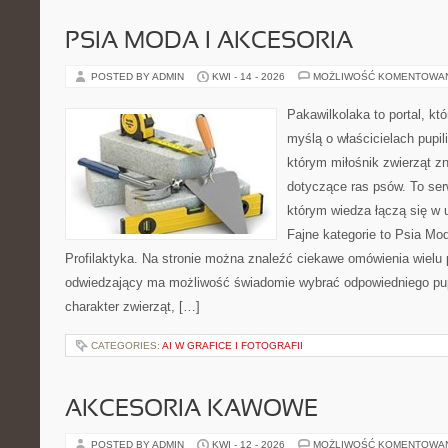
PSIA MODA I AKCESORIA
POSTED BY ADMIN
KWI - 14 - 2026
MOŻLIWOŚĆ KOMENTOWA
Pakawilkolaka to portal, kt
myślą o właścicielach pupil
którym miłośnik zwierząt zn
dotyczące ras psów. To se
którym wiedza łączą się w 
Fajne kategorie to Psia Mod
Profilaktyka. Na stronie można znaleźć ciekawe omówienia wielu 
odwiedzający ma możliwość świadomie wybrać odpowiedniego pup
charakter zwierząt, […]
CATEGORIES:
AI W GRAFICE I FOTOGRAFII
AKCESORIA KAWOWE
POSTED BY ADMIN
KWI - 12 - 2026
MOŻLIWOŚĆ KOMENTOWA