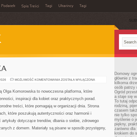
Podatek
Tagi
Ukarincy
Tagi
Spis Treści
SUB
K
KA
Domowy ogró
głównie z tr
KULTURA
 2026
MOŻLIWOŚĆ KOMENTOWANIA
ZOSTAŁA WYŁĄCZONA
kilkoma drz
I
SZTUKA
osób patrzy 
wą Olga Komorowska to nowoczesna platforma, które
Ogród przes
a staje się
enności, inspiracji dla kobiet oraz praktycznych porad.
To tutaj od
rodziną, pij
orodne treści, które pomagają w organizacji dnia. Strona
czasem także
ch, które poszukują autentyczności oraz harmonii i
nie tylko sp
myślenie o 
 artykuły dotyczące trendów, dbania o siebie, zdrowego
piękny, prak
ązanych z domem. Materiały są pisane w sposób przystępny,
zarówno dla 
krokiem do s