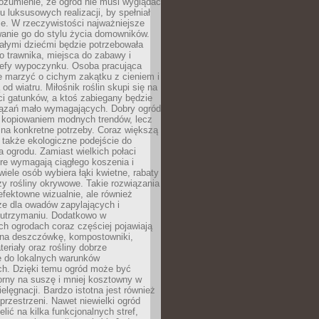
ozumienie, że ogród nie musi wyglądać
gu luksusowych realizacji, by spełniał
e. W rzeczywistości najważniejsze
wanie go do stylu życia domowników.
ałymi dziećmi będzie potrzebowała
 trawnika, miejsca do zabawy i
refy wypoczynku. Osoba pracująca
e marzyć o cichym zakątku z cieniem i
od wiatru. Miłośnik roślin skupi się na
i gatunków, a ktoś zabiegany będzie
iązań mało wymagających. Dobry ogród
c kopiowaniem modnych trendów, lecz
na konkretne potrzeby. Coraz większą
 także ekologiczne podejście do
a ogrodu. Zamiast wielkich połaci
óre wymagają ciągłego koszenia i
wiele osób wybiera łąki kwietne, rabaty
zy rośliny okrywowe. Takie rozwiązania
 efektowne wizualnie, ale również
ze dla owadów zapylających i
w utrzymaniu. Dodatkowo w
h ogrodach coraz częściej pojawiają
i na deszczówkę, kompostowniki,
teriały oraz rośliny dobrze
 do lokalnych warunków
ch. Dzięki temu ogród może być
orny na suszę i mniej kosztowny w
ielęgnacji. Bardzo istotna jest również
rzestrzeni. Nawet niewielki ogród
lić na kilka funkcjonalnych stref,