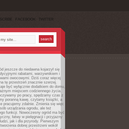
SCRIBE
FACEBOOK
TWITTER
d jeszcze do niedawna kojarzył się
adycyjnymi rabatami, warzywnikiem i
ewami owocowymi. Dziś coraz więcej
na tę przestrzeń znacznie szerzej.
taje być wyłącznie dodatkiem do domu,
 ważnym miejscem codziennego życia.
poczywamy po pracy, spędzamy czas z
emy poranną kawę, czytamy książki, a
 pracujemy zdalnie. Zmienia się więc
osób urządzania ogrodu, ale też
jego funkcji. Nowoczesny ogród ma być
tyczny, łatwy w pielęgnacji i przyjazny
ludzi, jak i dla przyrody. Pierwszym
tworzenia dobrej przestrzeni wokół