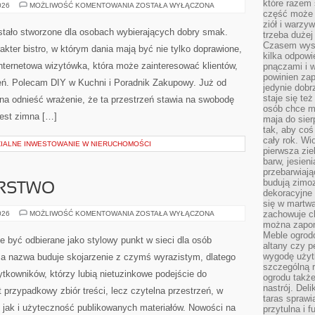
które razem 
EKO
026
MOŻLIWOŚĆ KOMENTOWANIA
ZOSTAŁA WYŁĄCZONA
GADŻETY
część może 
I
ziół i warzy
AKCESORIA
zostało stworzone dla osobach wybierających dobry smak.
trzeba dużej
Czasem wyst
akter bistro, w którym dania mają być nie tylko doprawione,
kilka odpowi
nternetowa wizytówka, która może zainteresować klientów,
pnączami i 
powinien zap
eń. Polecam DIY w Kuchni i Poradnik Zakupowy. Już od
jedynie dob
staje się te
a odnieść wrażenie, że ta przestrzeń stawia na swobodę
osób chce mi
jest zimna […]
maja do sier
tak, aby coś
cały rok. Wi
ZIALNE INWESTOWANIE W NIERUCHOMOŚCI
pierwsza zie
barw, jesien
przebarwiają
budują zimoz
ARSTWO
dekoracyjne 
się w martw
DOM
zachowuje ch
026
MOŻLIWOŚĆ KOMENTOWANIA
ZOSTAŁA WYŁĄCZONA
I
można zapom
GOSPODARSTWO
Meble ogrodo
e być odbierane jako stylowy punkt w sieci dla osób
altany czy p
wygodę użyt
 nazwa buduje skojarzenie z czymś wyrazistym, dlatego
szczególną r
tkowników, którzy lubią nietuzinkowe podejście do
ogrodu takż
nastrój. Del
 przypadkowy zbiór treści, lecz czytelna przestrzeń, w
taras sprawia
 jak i użyteczność publikowanych materiałów. Nowości na
przytulna i