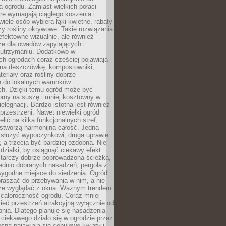
a ogrodu. Zamiast wielkich połaci
óre wymagają ciągłego koszenia i
wiele osób wybiera łąki kwietne, rabaty
zy rośliny okrywowe. Takie rozwiązania
 efektowne wizualnie, ale również
ze dla owadów zapylających i
w utrzymaniu. Dodatkowo w
h ogrodach coraz częściej pojawiają
i na deszczówkę, kompostowniki,
teriały oraz rośliny dobrze
 do lokalnych warunków
ch. Dzięki temu ogród może być
orny na suszę i mniej kosztowny w
ielęgnacji. Bardzo istotna jest również
rzestrzeni. Nawet niewielki ogród
lić na kilka funkcjonalnych stref,
stworzą harmonijną całość. Jedna
służyć wypoczynkowi, druga uprawie
w, a trzecia być bardziej ozdobna. Nie
 działki, by osiągnąć ciekawy efekt.
arczy dobrze poprowadzona ścieżka,
ednio dobranych nasadzeń, pergola z
wygodne miejsce do siedzenia. Ogród
raszać do przebywania w nim, a nie
rze wyglądać z okna. Ważnym trendem
ż całoroczność ogrodu. Coraz mniej
eć przestrzeń atrakcyjną wyłącznie od
pnia. Dlatego planuje się nasadzenia
 ciekawego działo się w ogrodzie przez
osną pojawiają się cebulowe kwiaty i