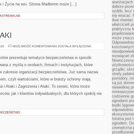
aranżacjach 
ie i Życie na wsi. Strona Madlennn może […]
dobrze przem
ozdób, lecz 
się wracać.
EKSTREMALNE
tkwi również
właścicieli 
praktyczny
k
projektowani
AKI
może znaczą
Odpowiednio
ZAGROŻENIA
026
MOŻLIWOŚĆ KOMENTOWANIA
ZOSTAŁA WYŁĄCZONA
kosztownych 
I
nieodpowied
ATAKI
rozwiązań zb
 które prezentuje tematyce bezpieczeństwa w sposób
Nowoczesny 
wana z myślą o osobach, firmach i instytucjach, które
użytkowości
grządki, skrz
 w zakresie organizacji bezpieczeństwa. Już sama nazwa
strefy jadal
pomidory, mi
iem, czyli wartościami, które w branży ochrony mają
są już dome
 i Ataki i Zagrożenia i Ataki. To serwis, która może
niewielkiej 
miniwarzywni
ców, jak i klientów indywidualnych, dla których spokój nie
codzienne go
ogrodami pr
budki lęgowe
odpowiednio
IECZEŃSTWO
ekosystemem,
Istotna jest
ogrodem. Do
zewnętrzna 
przedłużenie