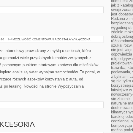
domu jest zr
jak z katalo
swoje zadani
jest dopaso
Rodzina z m
bezpiecznego
wygodnej st
E
zdalnie moż
dobrą osłoną 
TESTY
026
MOŻLIWOŚĆ KOMENTOWANIA
ZOSTAŁA WYŁĄCZONA
różnorodnośc
I
szukał rozw
RECENZJE
nie jest wię
is internetowy prowadzony z myślą o osobach, które
odpowiedzią 
na gromadzi wiele przydatnych tematów związanych z
rolę odgrywa
projektowani
yć pomocnym punktem startowym zarówno dla miłośników
trawnika, kt
y dopiero analizują świat wynajmu samochodów. To portal, w
podlewania, 
z bylinami c
czące różnych aspektów korzystania z auta, od
są nie tylko
korzystniejs
ż po leasing. Nowości na stronie Wypożyczalnia
łatwiejsze 
nowoczesnyc
się zbiornik
naturalne ma
dostosowane
klimatyczny
bardziej odp
codziennej p
AKCESORIA
kompozycja p
można podzie