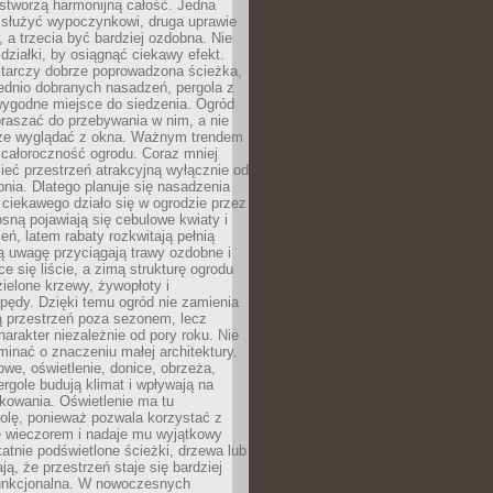
stworzą harmonijną całość. Jedna
służyć wypoczynkowi, druga uprawie
w, a trzecia być bardziej ozdobna. Nie
 działki, by osiągnąć ciekawy efekt.
arczy dobrze poprowadzona ścieżka,
ednio dobranych nasadzeń, pergola z
wygodne miejsce do siedzenia. Ogród
raszać do przebywania w nim, a nie
rze wyglądać z okna. Ważnym trendem
ż całoroczność ogrodu. Coraz mniej
eć przestrzeń atrakcyjną wyłącznie od
pnia. Dlatego planuje się nasadzenia
 ciekawego działo się w ogrodzie przez
osną pojawiają się cebulowe kwiaty i
leń, latem rabaty rozkwitają pełnią
ią uwagę przyciągają trawy ozdobne i
ce się liście, a zimą strukturę ogrodu
ielone krzewy, żywopłoty i
pędy. Dzięki temu ogród nie zamienia
ą przestrzeń poza sezonem, lecz
arakter niezależnie od pory roku. Nie
inać o znaczeniu małej architektury.
we, oświetlenie, donice, obrzeża,
ergole budują klimat i wpływają na
kowania. Oświetlenie ma tu
olę, ponieważ pozwala korzystać z
e wieczorem i nadaje mu wyjątkowy
ikatnie podświetlone ścieżki, drzewa lub
ją, że przestrzeń staje się bardziej
 funkcjonalna. W nowoczesnych