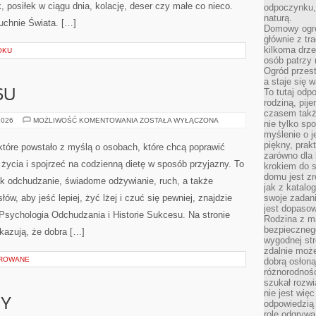
 posiłek w ciągu dnia, kolację, deser czy małe co nieco.
odpoczynku, 
naturą.
uchnie Świata. […]
Domowy ogró
głównie z tr
kilkoma drz
OKU
osób patrzy 
Ogród przes
a staje się
To tutaj od
SU
rodziną, pij
czasem także
HISTORIE
2026
MOŻLIWOŚĆ KOMENTOWANIA
ZOSTAŁA WYŁĄCZONA
nie tylko sp
SUKCESU
myślenie o 
piękny, prak
 które powstało z myślą o osobach, które chcą poprawić
zarówno dla 
życia i spojrzeć na codzienną dietę w sposób przyjazny. To
krokiem do s
domu jest zr
k odchudzanie, świadome odżywianie, ruch, a także
jak z katalo
ów, aby jeść lepiej, żyć lżej i czuć się pewniej, znajdzie
swoje zadani
jest dopaso
 Psychologia Odchudzania i Historie Sukcesu. Na stronie
Rodzina z m
bezpiecznego
okazują, że dobra […]
wygodnej st
zdalnie moż
OROWANE
dobrą osłoną 
różnorodnośc
szukał rozw
nie jest wię
PY
odpowiedzią 
rolę odgrywa