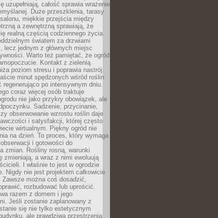
ę uzupełniają, całość sprawia wrażenie
zemyślanej. Duże przeszklenia, tarasy
salonu, miękkie przejścia między
trzną a zewnętrzną sprawiają, że
się realną częścią codziennego życia.
 oddzielnym światem za drzwiami
, lecz jednym z głównych miejsc
ywności. Warto też pamiętać, że ogród
amopoczucie. Kontakt z zielenią
iża poziom stresu i poprawia nastrój.
aście minut spędzonych wśród roślin
ć regenerująco po intensywnym dniu.
ego coraz więcej osób traktuje
ogrodu nie jako przykry obowiązek, ale
dpoczynku. Sadzenie, przycinanie,
zy obserwowanie wzrostu roślin daje
awczości i satysfakcji, której często
iecie wirtualnym. Piękny ogród nie
nia na dzień. To proces, który wymaga
, obserwacji i gotowości do
 zmian. Rośliny rosną, warunki
 zmieniają, a wraz z nimi ewoluują
cicieli. I właśnie to jest w ogrodzie
. Nigdy nie jest projektem całkowicie
 Zawsze można coś dosadzić,
oprawić, rozbudować lub uprościć.
ewa razem z domem i jego
i. Jeśli zostanie zaplanowany z
tanie się nie tylko estetycznym
budynku, ale prawdziwą przestrzenią