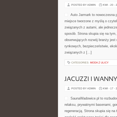
POSTED BY ADMIN
KWI - 20 - 
Auto Jarmark to nowoczesna p
miejsce tworzone z myślą o czyte
związanych z autami, ale jednocze
sposób. Strona skupia się na tym,
obserwujących rozwój branży jest
rynkowych, bezpieczeństwie, ekol
związanych z […]
CATEGORIES:
MODA Z ULICY
JACUZZI I WANN
POSTED BY ADMIN
KWI - 17 - 
SaunaWadowice.pl to rozbudowa
relaksu, prywatnymi basenami, go
regeneracją. Strona skupia się 