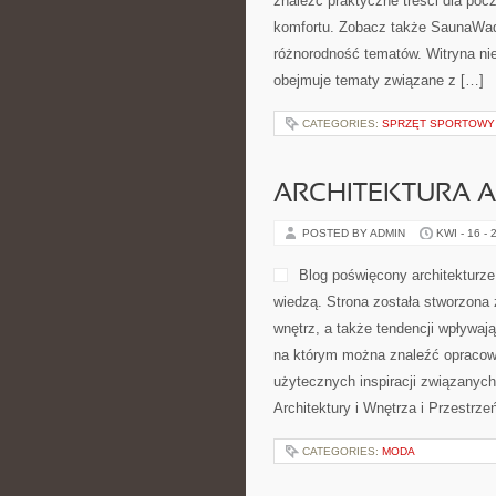
znaleźć praktyczne treści dla po
komfortu. Zobacz także SaunaWadow
różnorodność tematów. Witryna nie
obejmuje tematy związane z […]
CATEGORIES:
SPRZĘT SPORTOWY
ARCHITEKTURA 
POSTED BY ADMIN
KWI - 16 - 
Blog poświęcony architekturze
wiedzą. Strona została stworzona 
wnętrz, a także tendencji wpływaj
na którym można znaleźć opracowan
użytecznych inspiracji związanyc
Architektury i Wnętrza i Przestrzeń
CATEGORIES:
MODA