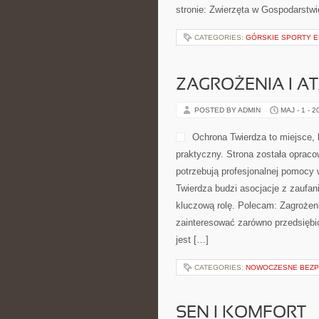
stronie: Zwierzęta w Gospodarstw
CATEGORIES:
GÓRSKIE SPORTY 
ZAGROŻENIA I AT
POSTED BY ADMIN
MAJ - 1 - 2
Ochrona Twierdza to miejsce,
praktyczny. Strona została opraco
potrzebują profesjonalnej pomocy
Twierdza budzi asocjacje z zaufan
kluczową rolę. Polecam: Zagrożenia
zainteresować zarówno przedsiębior
jest […]
CATEGORIES:
NOWOCZESNE BEZP
SEN I KOMFORT