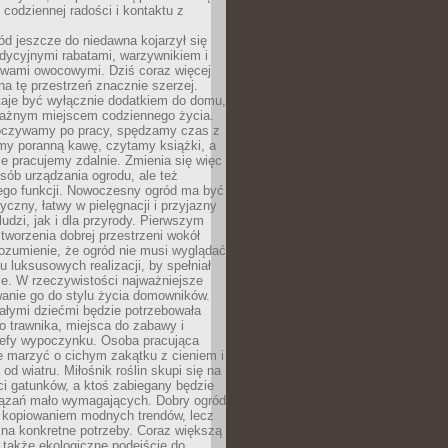
codziennej radości i kontaktu z
d jeszcze do niedawna kojarzył się
adycyjnymi rabatami, warzywnikiem i
ewami owocowymi. Dziś coraz więcej
na tę przestrzeń znacznie szerzej.
taje być wyłącznie dodatkiem do domu,
 ważnym miejscem codziennego życia.
poczywamy po pracy, spędzamy czas z
emy poranną kawę, czytamy książki, a
 pracujemy zdalnie. Zmienia się więc
osób urządzania ogrodu, ale też
jego funkcji. Nowoczesny ogród ma być
tyczny, łatwy w pielęgnacji i przyjazny
ludzi, jak i dla przyrody. Pierwszym
tworzenia dobrej przestrzeni wokół
ozumienie, że ogród nie musi wyglądać
gu luksusowych realizacji, by spełniał
e. W rzeczywistości najważniejsze
wanie go do stylu życia domowników.
ałymi dziećmi będzie potrzebowała
 trawnika, miejsca do zabawy i
refy wypoczynku. Osoba pracująca
e marzyć o cichym zakątku z cieniem i
od wiatru. Miłośnik roślin skupi się na
i gatunków, a ktoś zabiegany będzie
iązań mało wymagających. Dobry ogród
c kopiowaniem modnych trendów, lecz
na konkretne potrzeby. Coraz większą
 także ekologiczne podejście do