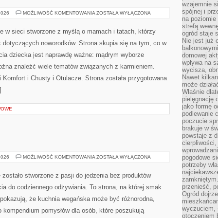
wzajemnie si
spójnej i pr
SEN
2026
MOŻLIWOŚĆ KOMENTOWANIA
ZOSTAŁA WYŁĄCZONA
I
na poziomie 
KOMFORT
strefą wewnę
e w sieci stworzone z myślą o mamach i tatach, którzy
ogród staje 
Nie jest już
dotyczących noworodków. Strona skupia się na tym, co w
balkonowymi
ycia dziecka jest naprawdę ważne: mądrym wyborze
domowej akt
wpływa na s
można znaleźć wiele tematów związanych z karmieniem.
wycisza, obn
Nawet kilkan
 i Komfort i Chusty i Otulacze. Strona została przygotowana
może działa
]
Właśnie dlat
pielęgnację 
jako formę o
AWOWE
podlewanie c
poczucie spr
brakuje w św
powstaje z d
cierpliwości
wprowadzania
BEZ
pogodowe się
2026
MOŻLIWOŚĆ KOMENTOWANIA
ZOSTAŁA WYŁĄCZONA
CUKRU
potrzeby właś
I
najciekawsze
FIT
zostało stworzone z pasji do jedzenia bez produktów
zamkniętym.
przenieść, p
ia do codziennego odżywiania. To strona, na której smak
Ogród dojrz
sy pokazują, że kuchnia wegańska może być różnorodna,
mieszkańcam
wyczuciem, s
To kompendium pomysłów dla osób, które poszukują
otoczeniem 