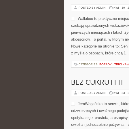
POSTED BY ADMIN
KWI - 30 - 
Wallaboo to praktyczne miejsc
szukają sprawdzonych wskazówek 
pierwszych miesiącach i latach ż
akcesoriów. To portal, w którym 
Nowe kategorie na stronie to: Sen
z myślą o osobach, które chcą […
CATEGORIES:
PORADY I TRIKI K
BEZ CUKRU I FIT
POSTED BY ADMIN
KWI - 23 - 
JemWegańsko to serwis, które 
odzwierzęcych i uważnego podejśc
spotyka się z prostotą, a przepi
świeża i jednocześnie pożywna. 