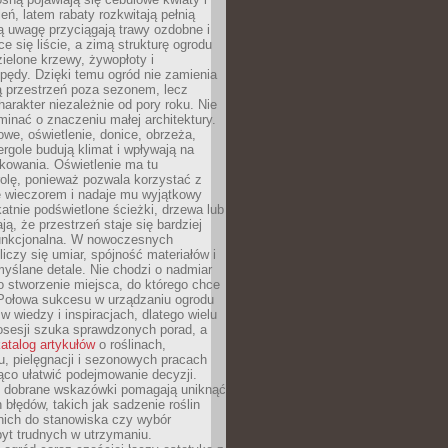
leń, latem rabaty rozkwitają pełnią
ią uwagę przyciągają trawy ozdobne i
ce się liście, a zimą strukturę ogrodu
ielone krzewy, żywopłoty i
pędy. Dzięki temu ogród nie zamienia
ą przestrzeń poza sezonem, lecz
arakter niezależnie od pory roku. Nie
inać o znaczeniu małej architektury.
we, oświetlenie, donice, obrzeża,
ergole budują klimat i wpływają na
kowania. Oświetlenie ma tu
olę, ponieważ pozwala korzystać z
e wieczorem i nadaje mu wyjątkowy
ikatnie podświetlone ścieżki, drzewa lub
ją, że przestrzeń staje się bardziej
 funkcjonalna. W nowoczesnych
liczy się umiar, spójność materiałów i
yślane detale. Nie chodzi o nadmiar
o stworzenie miejsca, do którego chce
 Połowa sukcesu w urządzaniu ogrodu
 w wiedzy i inspiracjach, dlatego wielu
posesji szuka sprawdzonych porad, a
atalog artykułów
o roślinach,
u, pielęgnacji i sezonowych pracach
co ułatwić podejmowanie decyzji.
 dobrane wskazówki pomagają uniknąć
błędów, takich jak sadzenie roślin
nich do stanowiska czy wybór
yt trudnych w utrzymaniu.