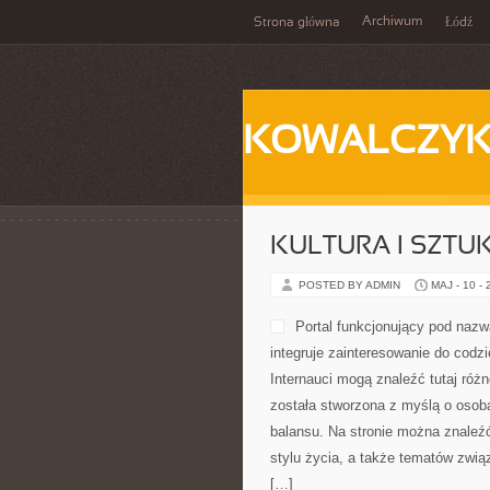
Archiwum
Strona główna
Łódź
KOWALCZY
KULTURA I SZTU
POSTED BY ADMIN
MAJ - 10 -
Portal funkcjonujący pod naz
integruje zainteresowanie do codzi
Internauci mogą znaleźć tutaj różn
została stworzona z myślą o osoba
balansu. Na stronie można znaleźć
stylu życia, a także tematów zwi
[…]