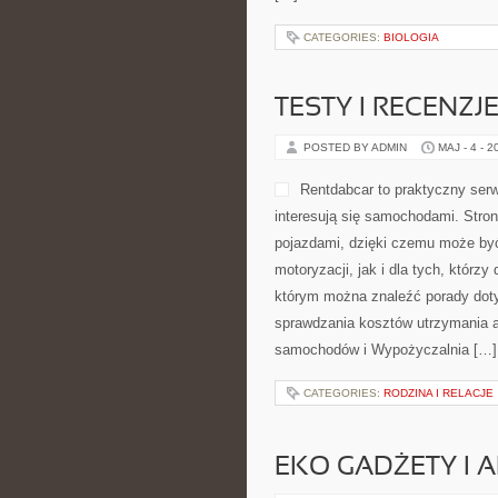
CATEGORIES:
BIOLOGIA
TESTY I RECENZJ
POSTED BY ADMIN
MAJ - 4 - 2
Rentdabcar to praktyczny serw
interesują się samochodami. Stro
pojazdami, dzięki czemu może b
motoryzacji, jak i dla tych, którz
którym można znaleźć porady doty
sprawdzania kosztów utrzymania a
samochodów i Wypożyczalnia […]
CATEGORIES:
RODZINA I RELACJE
EKO GADŻETY I 