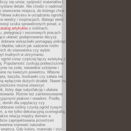
liczy się umiar, spójność materiałów i
yślane detale. Nie chodzi o nadmiar
o stworzenie miejsca, do którego chce
 Połowa sukcesu w urządzaniu ogrodu
 w wiedzy i inspiracjach, dlatego wielu
posesji szuka sprawdzonych porad, a
atalog artykułów
o roślinach,
u, pielęgnacji i sezonowych pracach
co ułatwić podejmowanie decyzji.
 dobrane wskazówki pomagają uniknąć
błędów, takich jak sadzenie roślin
nich do stanowiska czy wybór
yt trudnych w utrzymaniu.
ogród coraz częściej łączy estetykę z
ą. Popularność zyskują podwyższone
ynie na zioła, niewielkie szklarnie i
niane na świeżym powietrzu. Własne
ęta, bazylia, truskawki czy sałata nie
ną wyłącznie dużych działek. Nawet na
przestrzeni można stworzyć
k, który daje satysfakcję i ułatwia
towanie. Rośnie też zainteresowanie
zyjaznymi ptakom i owadom. Poidła,
, domki dla zapylaczy czy
 dobrane rośliny czynią ogród żywym
 a nie tylko dekoracyjną scenografią.
 także relacja między domem a
brze zaprojektowana przestrzeń
powinna stanowić naturalne
 wnętrza. Gdy kolory, materiały i styl