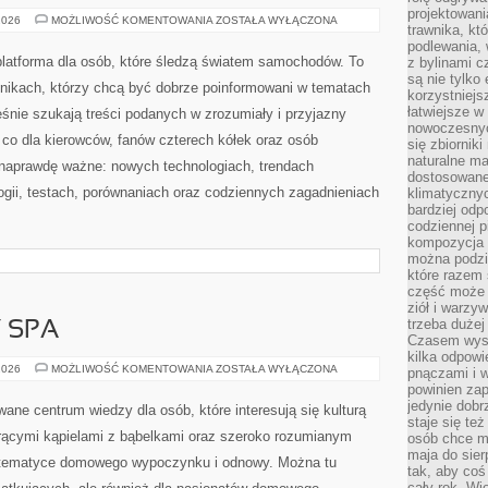
projektowani
GIGANCI
2026
MOŻLIWOŚĆ KOMENTOWANIA
ZOSTAŁA WYŁĄCZONA
trawnika, kt
Z
EUROPY
podlewania, 
latforma dla osób, które śledzą światem samochodów. To
z bylinami c
są nie tylko
lnikach, którzy chcą być dobrze poinformowani w tematach
korzystniejs
łatwiejsze 
śnie szukają treści podanych w zrozumiały i przyjazny
nowoczesnyc
 co dla kierowców, fanów czterech kółek oraz osób
się zbiornik
naturalne ma
 naprawdę ważne: nowych technologiach, trendach
dostosowane
ogii, testach, porównaniach oraz codziennych zagadnieniach
klimatyczny
bardziej odp
codziennej p
kompozycja p
można podzie
które razem 
część może 
ziół i warzy
trzeba dużej
Y SPA
Czasem wyst
kilka odpowi
JACUZZI
2026
MOŻLIWOŚĆ KOMENTOWANIA
ZOSTAŁA WYŁĄCZONA
pnączami i 
I
powinien zap
WANNY
SPA
jedynie dob
ne centrum wiedzy dla osób, które interesują się kulturą
staje się te
rącymi kąpielami z bąbelkami oraz szeroko rozumianym
osób chce mi
maja do sier
na tematyce domowego wypoczynku i odnowy. Można tu
tak, aby coś
cały rok. Wi