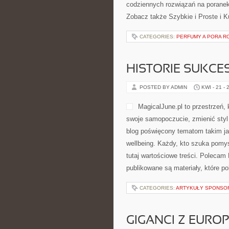
codziennych rozwiązań na poranek,
Zobacz także Szybkie i Proste i K
CATEGORIES:
PERFUMY A PORA R
HISTORIE SUKCE
POSTED BY ADMIN
KWI - 21 - 
MagicalJune.pl to przestrzeń,
swoje samopoczucie, zmienić styl 
blog poświęcony tematom takim ja
wellbeing. Każdy, kto szuka pomysł
tutaj wartościowe treści. Polecam
publikowane są materiały, które p
CATEGORIES:
ARTYKUŁY SPONS
GIGANCI Z EURO