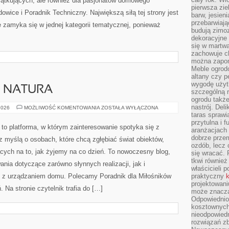
czątkujących, ale również dla pasjonatów domowego
pierwsza zie
ice i Poradnik Techniczny. Największą siłą tej strony jest
barw, jesien
przebarwiają
 zamyka się w jednej kategorii tematycznej, ponieważ
budują zimoz
dekoracyjne 
się w martw
zachowuje ch
można zapom
Meble ogrodo
altany czy p
wygodę użyt
A NATURA
szczególną r
ogrodu takż
nastrój. Del
ARCHITEKTURA
2026
MOŻLIWOŚĆ KOMENTOWANIA
ZOSTAŁA WYŁĄCZONA
A
taras sprawia
NATURA
przytulna i
 to platforma, w którym zainteresowanie spotyka się z
aranżacjach 
dobrze przem
z myślą o osobach, które chcą zgłębiać świat obiektów,
ozdób, lecz 
ących na to, jak żyjemy na co dzień. To nowoczesny blog,
się wracać.
tkwi również
ia dotyczące zarówno słynnych realizacji, jak i
właścicieli 
h z urządzaniem domu. Polecamy Poradnik dla Miłośników
praktyczny
k
projektowani
. Na stronie czytelnik trafia do […]
może znaczą
Odpowiednio
kosztownych 
nieodpowied
rozwiązań zb