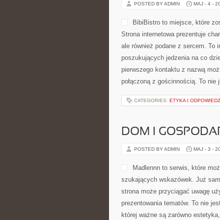
POSTED BY ADMIN
MAJ - 4 - 2
BibiBistro to miejsce, które 
Strona internetowa prezentuje char
ale również podane z sercem. To i
poszukujących jedzenia na co dzi
pierwszego kontaktu z nazwą możn
połączoną z gościnnością. To nie 
CATEGORIES:
ETYKA I ODPOWIED
DOM I GOSPOD
POSTED BY ADMIN
MAJ - 3 - 2
Madlennn to serwis, które moż
szukających wskazówek. Już sama
strona może przyciągać uwagę uży
prezentowania tematów. To nie jest
której ważne są zarówno estetyka,