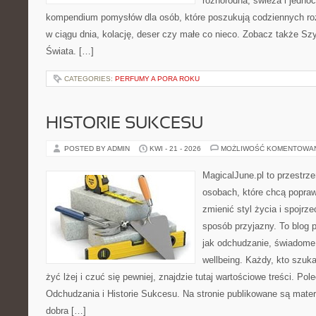
różnorodna, świeża i jedno
kompendium pomysłów dla osób, które poszukują codziennych roz
w ciągu dnia, kolację, deser czy małe co nieco. Zobacz także Szy
Świata. […]
CATEGORIES:
PERFUMY A PORA ROKU
HISTORIE SUKCESU
POSTED BY ADMIN
KWI - 21 - 2026
MOŻLIWOŚĆ KOMENTOWA
MagicalJune.pl to przestrze
osobach, które chcą popra
zmienić styl życia i spojrz
sposób przyjazny. To blog
jak odchudzanie, świadome 
wellbeing. Każdy, kto szuka
żyć lżej i czuć się pewniej, znajdzie tutaj wartościowe treści. P
Odchudzania i Historie Sukcesu. Na stronie publikowane są materi
dobra […]