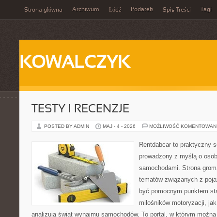
Archiwum
Podatek
Tagi
Strona główna
Łódź
Spis Treści
KOWALCZYK
TESTY I RECENZJE
POSTED BY ADMIN
MAJ - 4 - 2026
MOŻLIWOŚĆ KOMENTOWAN
Rentdabcar to praktyczny s
prowadzony z myślą o osoba
samochodami. Strona groma
tematów związanych z poj
być pomocnym punktem sta
miłośników motoryzacji, jak 
analizują świat wynajmu samochodów. To portal, w którym można