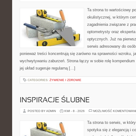
Ta strona to wartościowy p
okulistycznej, w którym cen
zagadnienia związane z prac
optometrysty oraz eksperta
optycznych. Już na pierwszy
serwis adresowany do osób
ponieważ treści koncentrują się zarówno na sprawności wzroku, 
wychwytywaniu zaburzeń. Strona łączy w sobie rolę kompendium 
jej układ sugeruje regularną […]
CATEGORIES:
ŻYWIENIE I ZDROWIE
INSPIRACJE ŚLUBNE
POSTED BY ADMIN
KWI - 8 - 2026
MOŻLIWOŚĆ KOMENTOWAN
Ta strona to serwis, w któ
spotyka się z elegancją i co