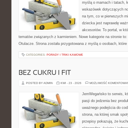
myślą o mamach i tatach, 
wskazówek dotyczących now
na tym, co w pierwszych mi
dziecka jest naprawdę wa
akcesoriów. To portal, w k
tematów związanych z karmieniem. Nowe kategorie na stronie to: 
Otulacze. Strona została przygotowana z myślą o osobach, które
CATEGORIES:
PORADY I TRIKI KAWOWE
BEZ CUKRU I FIT
POSTED BY ADMIN
KWI - 23 - 2026
MOŻLIWOŚĆ KOMENTOWA
JemWegańsko to serwis, kt
pasji do jedzenia bez prod
uważnego podejścia do cod
strona, na której smak spot
przepisy pokazują, że kuc