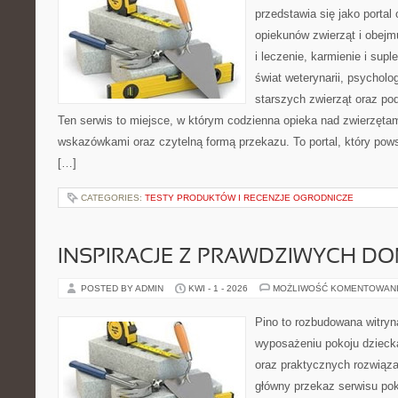
przedstawia się jako portal
opiekunów zwierząt i obejm
i leczenie, karmienie i sup
świat weterynarii, psycholo
starszych zwierząt oraz po
Ten serwis to miejsce, w którym codzienna opieka nad zwierzęta
wskazówkami oraz czytelną formą przekazu. To portal, który pow
[…]
CATEGORIES:
TESTY PRODUKTÓW I RECENZJE OGRODNICZE
INSPIRACJE Z PRAWDZIWYCH D
POSTED BY ADMIN
KWI - 1 - 2026
MOŻLIWOŚĆ KOMENTOWAN
Pino to rozbudowana witryna
wyposażeniu pokoju dziec
oraz praktycznych rozwiąz
główny przekaz serwisu pok