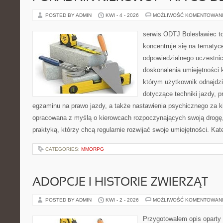
POSTED BY ADMIN
KWI - 4 - 2026
MOŻLIWOŚĆ KOMENTOWAN
serwis ODTJ Bolesławiec to
koncentruje się na tematyc
odpowiedzialnego uczestni
doskonalenia umiejętności 
którym użytkownik odnajdzi
dotyczące techniki jazdy, 
egzaminu na prawo jazdy, a także nastawienia psychicznego za ki
opracowana z myślą o kierowcach rozpoczynających swoją drogę,
praktyką, którzy chcą regularnie rozwijać swoje umiejętności. Kat
CATEGORIES:
MMORPG
ADOPCJE I HISTORIE ZWIERZĄT
POSTED BY ADMIN
KWI - 2 - 2026
MOŻLIWOŚĆ KOMENTOWAN
Przygotowałem opis oparty 