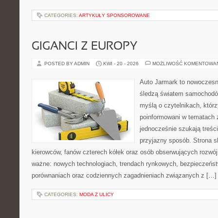
CATEGORIES:
ARTYKUŁY SPONSOROWANE
GIGANCI Z EUROPY
POSTED BY ADMIN
KWI - 20 - 2026
MOŻLIWOŚĆ KOMENTOWA
Auto Jarmark to nowoczesna
śledzą światem samochodów
myślą o czytelnikach, któr
poinformowani w tematach 
jednocześnie szukają treśc
przyjazny sposób. Strona sk
kierowców, fanów czterech kółek oraz osób obserwujących rozwój
ważne: nowych technologiach, trendach rynkowych, bezpieczeństwi
porównaniach oraz codziennych zagadnieniach związanych z […]
CATEGORIES:
MODA Z ULICY