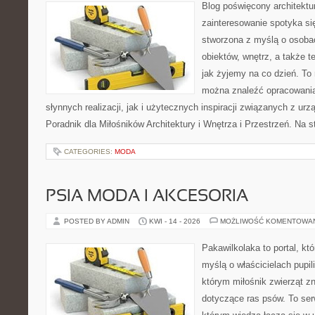
Blog poświęcony architektu
zainteresowanie spotyka si
stworzona z myślą o osobac
obiektów, wnętrz, a także t
jak żyjemy na co dzień. To
można znaleźć opracowani
słynnych realizacji, jak i użytecznych inspiracji związanych z 
Poradnik dla Miłośników Architektury i Wnętrza i Przestrzeń. Na st
CATEGORIES:
MODA
PSIA MODA I AKCESORIA
POSTED BY ADMIN
KWI - 14 - 2026
MOŻLIWOŚĆ KOMENTOWA
Pakawilkolaka to portal, kt
myślą o właścicielach pupil
którym miłośnik zwierząt zn
dotyczące ras psów. To se