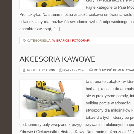
którym wiedza łączą się w 
Fajne kategorie to Psia Mod
Profilaktyka. Na stronie można znaleźć ciekawe omówienia wielu 
odwiedzający ma możliwość świadomie wybrać odpowiedniego pup
charakter zwierząt, […]
CATEGORIES:
AI W GRAFICE I FOTOGRAFII
AKCESORIA KAWOWE
POSTED BY ADMIN
KWI - 12 - 2026
MOŻLIWOŚĆ KOMENTOWA
ta strona to zakątek, w któ
herbatą, a pasja do aroma
się w praktyczne porady, in
solidną porcję wiadomości. 
stworzony dla miłośników ka
także dla tych, którzy po p
codzienne rytuały związane z przygotowywaniem ulubionych nap
Zdrowie i Ciekawostki i Historia Kawy. Na stronie można znaleźć