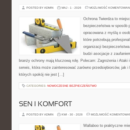
POSTED BY ADMIN
MAJ - 1 - 2026
MOŻLIWOŚĆ KOMENTOWAN
Ochrona Twierdza to miejsc
bezpieczeństwa w sposób p
opracowana z myślą o osoba
które potrzebują profesjon
organizacji bezpieczeństw
budzi asocjacje z zaufaniem
branży ochrony mają kluczową rolę. Polecam: Zagrożenia i Ataki i 
serwis, która może zainteresować zarówno przedsiębiorców, jak i 
których spokój nie jest […]
CATEGORIES:
NOWOCZESNE BEZPIECZEŃSTWO
SEN I KOMFORT
POSTED BY ADMIN
KWI - 30 - 2026
MOŻLIWOŚĆ KOMENTOWA
Wallaboo to praktyczne mie