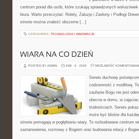
centrum porad dla osób, które szukają sprawdzonych wskazówek
biura. Warto przeczytać: Rolety, Żaluzje i Zasłony i Podłogi Dre
stronie można znaleźć obszerne […]
CATEGORIES:
TECHNOLOGIA I INNOWACJE
WIARA NA CO DZIEŃ
POSTED BY ADMIN
KWI - 6 - 2026
MOŻLIWOŚĆ KOMENTOWAN
Serwis duchowy poświęcony 
codzienność z modlitwą. To
zaufanie Bogu nie jest ode
obecna w domu, w zajęciach
trudnościach. Serwis pokaz
może być bliskie dla każdeg
stronie pomagają w pogłębianiu wiary. To rozbudowane centrum w
zastanowienia, rozmowy z Bogiem oraz budowania relacji z Bogie