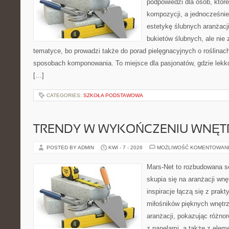
podpowiedzi dla osób, któr
kompozycji, a jednocześnie
estetykę ślubnych aranżacji
bukietów ślubnych, ale nie 
tematyce, bo prowadzi także do porad pielęgnacyjnych o roślinach
sposobach komponowania. To miejsce dla pasjonatów, gdzie lekko
[…]
CATEGORIES:
SZKOŁA PODSTAWOWA
TRENDY W WYKOŃCZENIU WNĘT
POSTED BY ADMIN
KWI - 7 - 2026
MOŻLIWOŚĆ KOMENTOWAN
Mars-Net to rozbudowana se
skupia się na aranżacji wnę
inspiracje łączą się z prak
miłośników pięknych wnętrz
aranżacji, pokazując różno
z panelami, a także z elem