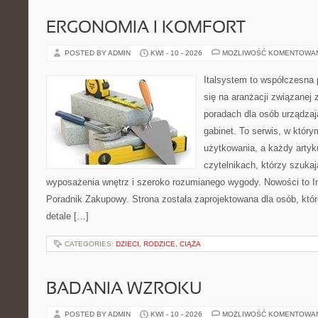
ERGONOMIA I KOMFORT
POSTED BY ADMIN
KWI - 10 - 2026
MOŻLIWOŚĆ KOMENTOWA
Italsystem to współczesna p
się na aranżacji związanej
poradach dla osób urządzaj
gabinet. To serwis, w który
użytkowania, a każdy artyk
czytelnikach, którzy szuk
wyposażenia wnętrz i szeroko rozumianego wygody. Nowości to Ins
Poradnik Zakupowy. Strona została zaprojektowana dla osób, któ
detale […]
CATEGORIES:
DZIECI, RODZICE, CIĄŻA
BADANIA WZROKU
POSTED BY ADMIN
KWI - 10 - 2026
MOŻLIWOŚĆ KOMENTOWA