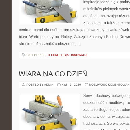
inspiracje łączą się z prak
miłośników pięknych wnętrz
aranżacji, pokazując różno
z panelami, a także z elem
centrum porad dla osób, które szukają sprawdzonych wskazówek
biura. Warto przeczytać: Rolety, Żaluzje i Zasłony i Podłogi Dre
stronie można znaleźć obszerne […]
CATEGORIES:
TECHNOLOGIA I INNOWACJE
WIARA NA CO DZIEŃ
POSTED BY ADMIN
KWI - 6 - 2026
MOŻLIWOŚĆ KOMENTOWAN
Serwis duchowy poświęcony 
codzienność z modlitwą. To
zaufanie Bogu nie jest ode
obecna w domu, w zajęciach
trudnościach. Serwis pokaz