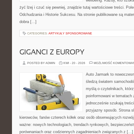
wellbeing. Każdy, kto szuka
żyć lżej i czuć się pewniej, znajdzie tutaj wartościowe treści. P
Odchudzania i Historie Sukcesu. Na stronie publikowane są materi
dobra […]
CATEGORIES:
ARTYKUŁY SPONSOROWANE
GIGANCI Z EUROPY
POSTED BY ADMIN
KWI - 20 - 2026
MOŻLIWOŚĆ KOMENTOWA
Auto Jarmark to nowoczesna
śledzą światem samochodów
myślą o czytelnikach, któr
poinformowani w tematach 
jednocześnie szukają treśc
przyjazny sposób. Strona sk
kierowców, fanów czterech kółek oraz osób obserwujących rozwój
ważne: nowych technologiach, trendach rynkowych, bezpieczeństwi
porównaniach oraz codziennych zagadnieniach związanych z […]