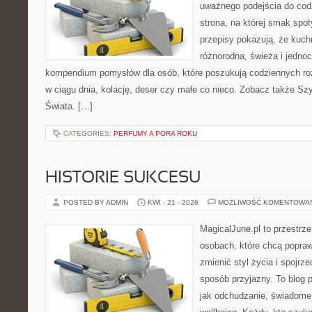
uważnego podejścia do cod
strona, na której smak spot
przepisy pokazują, że kuc
różnorodna, świeża i jedno
kompendium pomysłów dla osób, które poszukują codziennych roz
w ciągu dnia, kolację, deser czy małe co nieco. Zobacz także Szy
Świata. […]
CATEGORIES:
PERFUMY A PORA ROKU
HISTORIE SUKCESU
POSTED BY ADMIN
KWI - 21 - 2026
MOŻLIWOŚĆ KOMENTOWA
MagicalJune.pl to przestrze
osobach, które chcą popra
zmienić styl życia i spojrz
sposób przyjazny. To blog
jak odchudzanie, świadome 