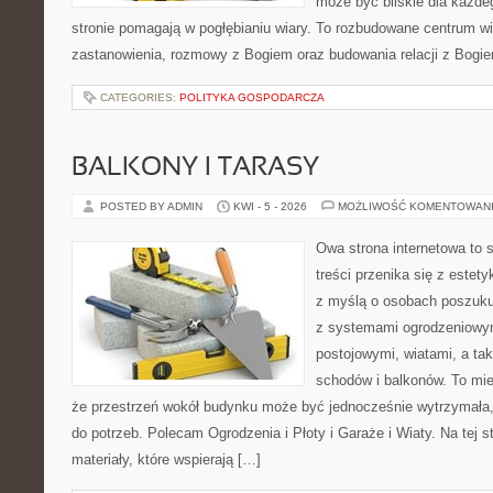
może być bliskie dla każdeg
stronie pomagają w pogłębianiu wiary. To rozbudowane centrum w
zastanowienia, rozmowy z Bogiem oraz budowania relacji z Bogie
CATEGORIES:
POLITYKA GOSPODARCZA
BALKONY I TARASY
POSTED BY ADMIN
KWI - 5 - 2026
MOŻLIWOŚĆ KOMENTOWAN
Owa strona internetowa to 
treści przenika się z estet
z myślą o osobach poszukuj
z systemami ogrodzeniowym
postojowymi, wiatami, a ta
schodów i balkonów. To mie
że przestrzeń wokół budynku może być jednocześnie wytrzymała
do potrzeb. Polecam Ogrodzenia i Płoty i Garaże i Wiaty. Na tej s
materiały, które wspierają […]