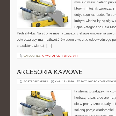
myślą o właścicielach pupil
którym miłośnik zwierząt zn
dotyczące ras psów. To se
którym wiedza łączą się w 
Fajne kategorie to Psia Mod
Profilaktyka. Na stronie można znaleźć ciekawe omówienia wielu 
odwiedzający ma możliwość świadomie wybrać odpowiedniego pup
charakter zwierząt, […]
CATEGORIES:
AI W GRAFICE I FOTOGRAFII
AKCESORIA KAWOWE
POSTED BY ADMIN
KWI - 12 - 2026
MOŻLIWOŚĆ KOMENTOWA
ta strona to zakątek, w któ
herbatą, a pasja do aroma
się w praktyczne porady, in
solidną porcję wiadomości. 