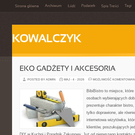
Archiwum
Podatek
Tagi
Strona główna
Łódź
Spis Treści
KOWALCZYK
EKO GADŻETY I AKCESORIA
POSTED BY ADMIN
MAJ - 4 - 2026
MOŻLIWOŚĆ KOMENTOWAN
BibiBistro to miejsce, które
osobach wybierających dob
prezentuje charakter bistro
tylko doprawione, ale równ
internetowa wizytówka, któ
klientów, poszukujących je
DIY w Kuchni i Poradnik Zakupowy. Już od pierwszego kontaktu