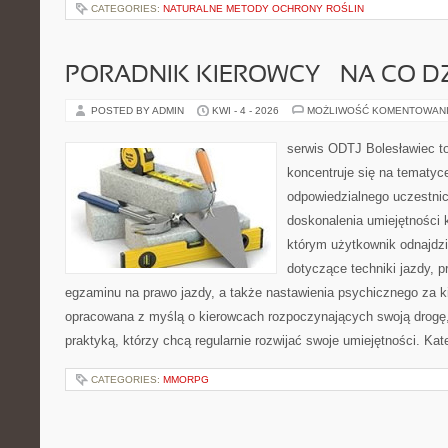
CATEGORIES:
NATURALNE METODY OCHRONY ROŚLIN
PORADNIK KIEROWCY – NA CO D
POSTED BY ADMIN
KWI - 4 - 2026
MOŻLIWOŚĆ KOMENTOWAN
serwis ODTJ Bolesławiec to
koncentruje się na tematyc
odpowiedzialnego uczestni
doskonalenia umiejętności 
którym użytkownik odnajdzi
dotyczące techniki jazdy, 
egzaminu na prawo jazdy, a także nastawienia psychicznego za ki
opracowana z myślą o kierowcach rozpoczynających swoją drogę,
praktyką, którzy chcą regularnie rozwijać swoje umiejętności. Kat
CATEGORIES:
MMORPG