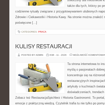
stworzony dla miłośników ka
także dla tych, którzy po p
codzienne rytuały związane z przygotowywaniem ulubionych nap
Zdrowie i Ciekawostki i Historia Kawy. Na stronie można znaleźć
poświęcone […]
CATEGORIES:
PRACA
KULISY RESTAURACJI
POSTED BY ADMIN
KWI - 11 - 2026
MOŻLIWOŚĆ KOMENTOWA
Ta strona internetowa to in
myślą o pasjonatach dobreg
koncentruje się na różnoro
restauracyjnych inspiracjac
artykuły o kuchniach świata
doświadczeniach, trendach i
Zobacz też RestauracjaSpichlerz i Historia Gastronomii. To portal,
emocje z praktyczną wiedzą. Czytelnik trafia tu nie tylko po pomy