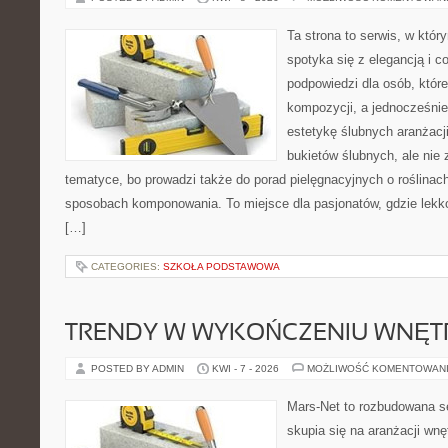
Ta strona to serwis, w któ
spotyka się z elegancją i co
podpowiedzi dla osób, któr
kompozycji, a jednocześnie
estetykę ślubnych aranżacji
bukietów ślubnych, ale nie 
tematyce, bo prowadzi także do porad pielęgnacyjnych o roślinach
sposobach komponowania. To miejsce dla pasjonatów, gdzie lekko
[…]
CATEGORIES:
SZKOŁA PODSTAWOWA
TRENDY W WYKOŃCZENIU WNĘT
POSTED BY ADMIN
KWI - 7 - 2026
MOŻLIWOŚĆ KOMENTOWAN
Mars-Net to rozbudowana se
skupia się na aranżacji wnę