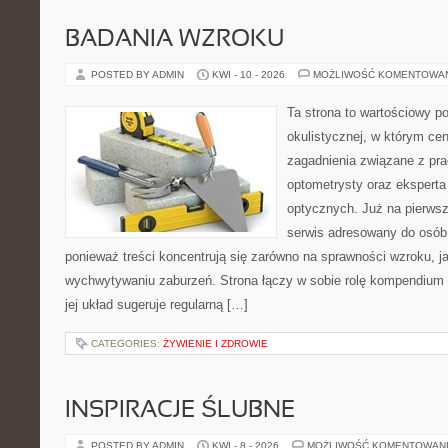
BADANIA WZROKU
POSTED BY ADMIN
KWI - 10 - 2026
MOŻLIWOŚĆ KOMENTOWA
Ta strona to wartościowy p
okulistycznej, w którym cen
zagadnienia związane z prac
optometrysty oraz eksperta
optycznych. Już na pierwszy
serwis adresowany do osób
ponieważ treści koncentrują się zarówno na sprawności wzroku, 
wychwytywaniu zaburzeń. Strona łączy w sobie rolę kompendium 
jej układ sugeruje regularną […]
CATEGORIES:
ŻYWIENIE I ZDROWIE
INSPIRACJE ŚLUBNE
POSTED BY ADMIN
KWI - 8 - 2026
MOŻLIWOŚĆ KOMENTOWAN