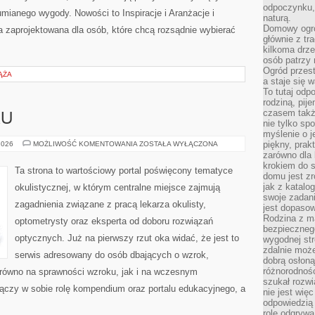
odpoczynku, 
mianego wygody. Nowości to Inspiracje i Aranżacje i
naturą.
Domowy ogró
 zaprojektowana dla osób, które chcą rozsądnie wybierać
głównie z tr
kilkoma drz
osób patrzy 
Ogród przes
IĄŻA
a staje się
To tutaj od
rodziną, pij
czasem także
KU
nie tylko sp
myślenie o 
BADANIA
piękny, prak
2026
MOŻLIWOŚĆ KOMENTOWANIA
ZOSTAŁA WYŁĄCZONA
WZROKU
zarówno dla 
krokiem do s
Ta strona to wartościowy portal poświęcony tematyce
domu jest zr
jak z katalo
okulistycznej, w którym centralne miejsce zajmują
swoje zadani
zagadnienia związane z pracą lekarza okulisty,
jest dopaso
Rodzina z m
optometrysty oraz eksperta od doboru rozwiązań
bezpiecznego
optycznych. Już na pierwszy rzut oka widać, że jest to
wygodnej st
zdalnie moż
serwis adresowany do osób dbających o wzrok,
dobrą osłoną 
różnorodnośc
zarówno na sprawności wzroku, jak i na wczesnym
szukał rozw
ączy w sobie rolę kompendium oraz portalu edukacyjnego, a
nie jest wię
odpowiedzią 
rolę odgrywa