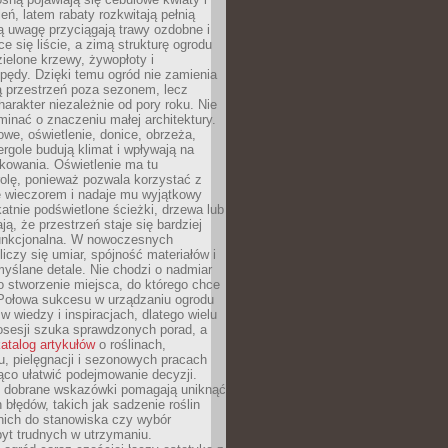
leń, latem rabaty rozkwitają pełnią
ią uwagę przyciągają trawy ozdobne i
ce się liście, a zimą strukturę ogrodu
ielone krzewy, żywopłoty i
pędy. Dzięki temu ogród nie zamienia
ą przestrzeń poza sezonem, lecz
arakter niezależnie od pory roku. Nie
inać o znaczeniu małej architektury.
we, oświetlenie, donice, obrzeża,
ergole budują klimat i wpływają na
kowania. Oświetlenie ma tu
olę, ponieważ pozwala korzystać z
e wieczorem i nadaje mu wyjątkowy
ikatnie podświetlone ścieżki, drzewa lub
ją, że przestrzeń staje się bardziej
 funkcjonalna. W nowoczesnych
liczy się umiar, spójność materiałów i
yślane detale. Nie chodzi o nadmiar
o stworzenie miejsca, do którego chce
 Połowa sukcesu w urządzaniu ogrodu
 w wiedzy i inspiracjach, dlatego wielu
posesji szuka sprawdzonych porad, a
atalog artykułów
o roślinach,
u, pielęgnacji i sezonowych pracach
co ułatwić podejmowanie decyzji.
 dobrane wskazówki pomagają uniknąć
błędów, takich jak sadzenie roślin
nich do stanowiska czy wybór
yt trudnych w utrzymaniu.