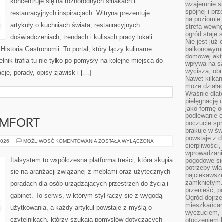
koncentruje się na różnorodnych smakach i
wzajemnie si
spójnej i pr
restauracyjnych inspiracjach. Witryna prezentuje
na poziomie 
artykuły o kuchniach świata, restauracyjnych
strefą wewnę
ogród staje 
doświadczeniach, trendach i kulisach pracy lokali.
Nie jest już
Historia Gastronomii. To portal, który łączy kulinarne
balkonowymi
domowej akt
nik trafia tu nie tylko po pomysły na kolejne miejsca do
wpływa na s
wycisza, obn
acje, porady, opisy zjawisk i […]
Nawet kilkan
może działa
Właśnie dlat
pielęgnację 
jako formę o
podlewanie c
OMFORT
poczucie spr
brakuje w św
powstaje z d
ERGONOMIA
2026
MOŻLIWOŚĆ KOMENTOWANIA
ZOSTAŁA WYŁĄCZONA
cierpliwości
I
KOMFORT
wprowadzania
Italsystem to współczesna platforma treści, która skupia
pogodowe się
potrzeby właś
się na aranżacji związanej z meblami oraz użytecznych
najciekawsze
zamkniętym.
poradach dla osób urządzających przestrzeń do życia i
przenieść, p
gabinet. To serwis, w którym styl łączy się z wygodą
Ogród dojrz
mieszkańcam
użytkowania, a każdy artykuł powstaje z myślą o
wyczuciem, s
czytelnikach, którzy szukają pomysłów dotyczących
otoczeniem 