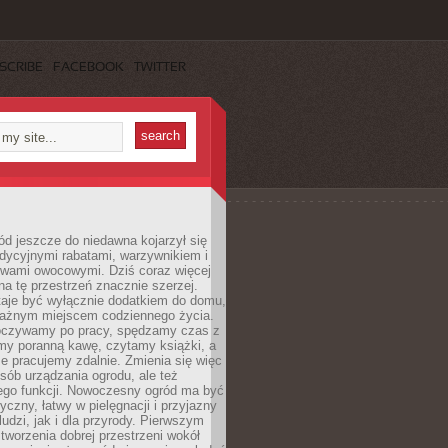
SCRIBE
FACEBOOK
TWITTER
d jeszcze do niedawna kojarzył się
adycyjnymi rabatami, warzywnikiem i
ewami owocowymi. Dziś coraz więcej
na tę przestrzeń znacznie szerzej.
taje być wyłącznie dodatkiem do domu,
 ważnym miejscem codziennego życia.
poczywamy po pracy, spędzamy czas z
emy poranną kawę, czytamy książki, a
 pracujemy zdalnie. Zmienia się więc
osób urządzania ogrodu, ale też
jego funkcji. Nowoczesny ogród ma być
tyczny, łatwy w pielęgnacji i przyjazny
ludzi, jak i dla przyrody. Pierwszym
tworzenia dobrej przestrzeni wokół