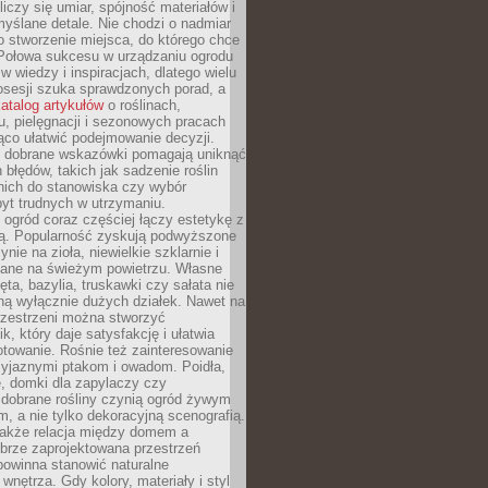
liczy się umiar, spójność materiałów i
yślane detale. Nie chodzi o nadmiar
o stworzenie miejsca, do którego chce
 Połowa sukcesu w urządzaniu ogrodu
 w wiedzy i inspiracjach, dlatego wielu
posesji szuka sprawdzonych porad, a
atalog artykułów
o roślinach,
u, pielęgnacji i sezonowych pracach
co ułatwić podejmowanie decyzji.
 dobrane wskazówki pomagają uniknąć
błędów, takich jak sadzenie roślin
nich do stanowiska czy wybór
yt trudnych w utrzymaniu.
ogród coraz częściej łączy estetykę z
ą. Popularność zyskują podwyższone
ynie na zioła, niewielkie szklarnie i
niane na świeżym powietrzu. Własne
ęta, bazylia, truskawki czy sałata nie
ną wyłącznie dużych działek. Nawet na
przestrzeni można stworzyć
k, który daje satysfakcję i ułatwia
towanie. Rośnie też zainteresowanie
zyjaznymi ptakom i owadom. Poidła,
, domki dla zapylaczy czy
 dobrane rośliny czynią ogród żywym
 a nie tylko dekoracyjną scenografią.
 także relacja między domem a
brze zaprojektowana przestrzeń
powinna stanowić naturalne
 wnętrza. Gdy kolory, materiały i styl