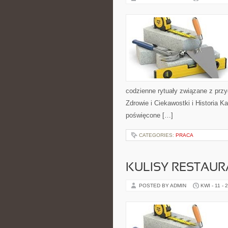
codzienne rytuały związane z pr
Zdrowie i Ciekawostki i Historia 
poświęcone […]
CATEGORIES:
PRACA
KULISY RESTAUR
POSTED BY ADMIN
KWI - 11 - 