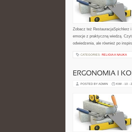
Zobacz też RestauracjaSpichlerz i 
emocje z praktyczną wiedzą. Czytel
odwiedzenia, ale również po inspir
CATEGORIES:
RELIGIA A NAUKA
ERGONOMIA I K
POSTED BY ADMIN
KWI - 10 - 