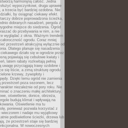
stworzą harmonijną całość. Jedna
służyć wypoczynkowi, druga uprawie
w, a trzecia być bardziej ozdobna. Nie
 działki, by osiągnąć ciekawy efekt.
arczy dobrze poprowadzona ścieżka,
ednio dobranych nasadzeń, pergola z
wygodne miejsce do siedzenia. Ogród
raszać do przebywania w nim, a nie
rze wyglądać z okna. Ważnym trendem
ż całoroczność ogrodu. Coraz mniej
eć przestrzeń atrakcyjną wyłącznie od
pnia. Dlatego planuje się nasadzenia
 ciekawego działo się w ogrodzie przez
osną pojawiają się cebulowe kwiaty i
leń, latem rabaty rozkwitają pełnią
ią uwagę przyciągają trawy ozdobne i
ce się liście, a zimą strukturę ogrodu
ielone krzewy, żywopłoty i
pędy. Dzięki temu ogród nie zamienia
ą przestrzeń poza sezonem, lecz
arakter niezależnie od pory roku. Nie
inać o znaczeniu małej architektury.
we, oświetlenie, donice, obrzeża,
ergole budują klimat i wpływają na
kowania. Oświetlenie ma tu
olę, ponieważ pozwala korzystać z
e wieczorem i nadaje mu wyjątkowy
ikatnie podświetlone ścieżki, drzewa lub
ją, że przestrzeń staje się bardziej
 funkcjonalna. W nowoczesnych