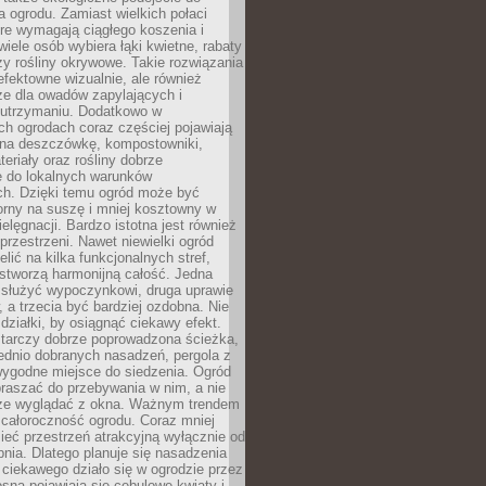
a ogrodu. Zamiast wielkich połaci
óre wymagają ciągłego koszenia i
wiele osób wybiera łąki kwietne, rabaty
zy rośliny okrywowe. Takie rozwiązania
 efektowne wizualnie, ale również
ze dla owadów zapylających i
w utrzymaniu. Dodatkowo w
h ogrodach coraz częściej pojawiają
i na deszczówkę, kompostowniki,
teriały oraz rośliny dobrze
 do lokalnych warunków
ch. Dzięki temu ogród może być
orny na suszę i mniej kosztowny w
ielęgnacji. Bardzo istotna jest również
rzestrzeni. Nawet niewielki ogród
lić na kilka funkcjonalnych stref,
stworzą harmonijną całość. Jedna
służyć wypoczynkowi, druga uprawie
w, a trzecia być bardziej ozdobna. Nie
 działki, by osiągnąć ciekawy efekt.
arczy dobrze poprowadzona ścieżka,
ednio dobranych nasadzeń, pergola z
wygodne miejsce do siedzenia. Ogród
raszać do przebywania w nim, a nie
rze wyglądać z okna. Ważnym trendem
ż całoroczność ogrodu. Coraz mniej
eć przestrzeń atrakcyjną wyłącznie od
pnia. Dlatego planuje się nasadzenia
 ciekawego działo się w ogrodzie przez
osną pojawiają się cebulowe kwiaty i