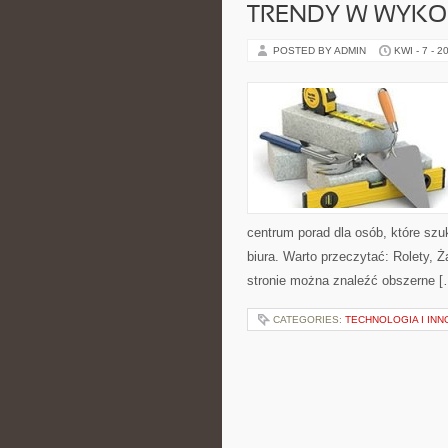
TRENDY W WYKO
POSTED BY ADMIN
KWI - 7 - 2
centrum porad dla osób, które s
biura. Warto przeczytać: Rolety, Ż
stronie można znaleźć obszerne [
CATEGORIES:
TECHNOLOGIA I IN