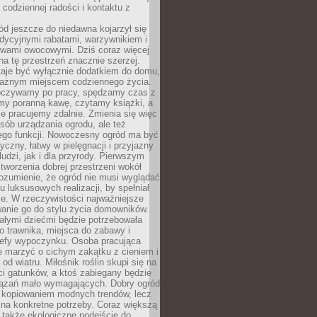
codziennej radości i kontaktu z
d jeszcze do niedawna kojarzył się
adycyjnymi rabatami, warzywnikiem i
ewami owocowymi. Dziś coraz więcej
na tę przestrzeń znacznie szerzej.
taje być wyłącznie dodatkiem do domu,
 ważnym miejscem codziennego życia.
poczywamy po pracy, spędzamy czas z
emy poranną kawę, czytamy książki, a
 pracujemy zdalnie. Zmienia się więc
osób urządzania ogrodu, ale też
jego funkcji. Nowoczesny ogród ma być
tyczny, łatwy w pielęgnacji i przyjazny
ludzi, jak i dla przyrody. Pierwszym
tworzenia dobrej przestrzeni wokół
ozumienie, że ogród nie musi wyglądać
gu luksusowych realizacji, by spełniał
e. W rzeczywistości najważniejsze
wanie go do stylu życia domowników.
ałymi dziećmi będzie potrzebowała
 trawnika, miejsca do zabawy i
refy wypoczynku. Osoba pracująca
e marzyć o cichym zakątku z cieniem i
od wiatru. Miłośnik roślin skupi się na
i gatunków, a ktoś zabiegany będzie
iązań mało wymagających. Dobry ogród
c kopiowaniem modnych trendów, lecz
na konkretne potrzeby. Coraz większą
 także ekologiczne podejście do