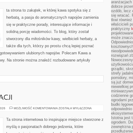
aranżacjach 
KAWOWE
dobrze przem
ta strona to zakątek, w której kawa spotyka się z
ozdób, lecz 
się wracać.
herbatą, a pasja do aromatycznych napojów zamienia
tkwi również
właścicieli 
się w praktyczne porady, interesujące informacje i
praktyczny
k
solidną porcję wiadomości. To blog, który został
projektowani
może znaczą
stworzony dla miłośników kawy, wielbicieli herbaty, a
Odpowiednio
także dla tych, którzy po prostu chcą lepiej poznać
kosztownych 
nieodpowied
zygotowywaniem ulubionych napojów. Polecam Kawa a
rozwiązań zb
Nowoczesny 
Kawy. Na stronie można znaleźć rozbudowane artykuły
użytkowości
grządki, skrz
strefy jadal
pomidory, mi
są już dome
niewielkiej 
miniwarzywni
codzienne go
ACJI
ogrodami pr
budki lęgowe
KULISY
2026
MOŻLIWOŚĆ KOMENTOWANIA
ZOSTAŁA WYŁĄCZONA
odpowiednio
RESTAURACJI
ekosystemem,
Istotna jest
Ta strona internetowa to inspirujące miejsce stworzone z
ogrodem. Do
myślą o pasjonatach dobrego jedzenia, które
zewnętrzna 
przedłużenie