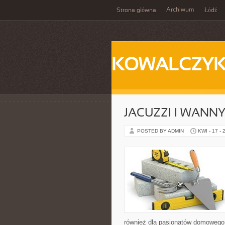
Archiwum
Strona główna
Łódź
KOWALCZY
JACUZZI I WANN
POSTED BY ADMIN
KWI - 17 - 
również dla pasjonatów domowego