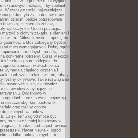
ozumienie, że ogród nie musi wyglądać
gu luksusowych realizacji, by spełniał
e. W rzeczywistości najważniejsze
wanie go do stylu życia domowników.
ałymi dziećmi będzie potrzebowała
 trawnika, miejsca do zabawy i
refy wypoczynku. Osoba pracująca
e marzyć o cichym zakątku z cieniem i
od wiatru. Miłośnik roślin skupi się na
i gatunków, a ktoś zabiegany będzie
iązań mało wymagających. Dobry ogród
c kopiowaniem modnych trendów, lecz
na konkretne potrzeby. Coraz większą
 także ekologiczne podejście do
a ogrodu. Zamiast wielkich połaci
óre wymagają ciągłego koszenia i
wiele osób wybiera łąki kwietne, rabaty
zy rośliny okrywowe. Takie rozwiązania
 efektowne wizualnie, ale również
ze dla owadów zapylających i
w utrzymaniu. Dodatkowo w
h ogrodach coraz częściej pojawiają
i na deszczówkę, kompostowniki,
teriały oraz rośliny dobrze
 do lokalnych warunków
ch. Dzięki temu ogród może być
orny na suszę i mniej kosztowny w
ielęgnacji. Bardzo istotna jest również
rzestrzeni. Nawet niewielki ogród
lić na kilka funkcjonalnych stref,