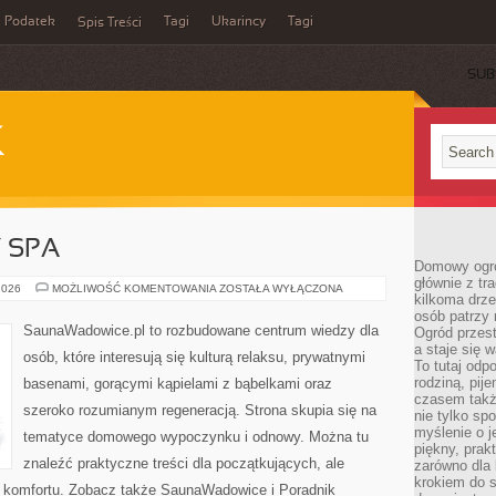
Podatek
Tagi
Ukarincy
Tagi
Spis Treści
SUB
K
Y SPA
Domowy ogró
głównie z tr
JACUZZI
2026
MOŻLIWOŚĆ KOMENTOWANIA
ZOSTAŁA WYŁĄCZONA
kilkoma drz
I
WANNY
osób patrzy 
SPA
SaunaWadowice.pl to rozbudowane centrum wiedzy dla
Ogród przes
a staje się
osób, które interesują się kulturą relaksu, prywatnymi
To tutaj od
rodziną, pij
basenami, gorącymi kąpielami z bąbelkami oraz
czasem także
szeroko rozumianym regeneracją. Strona skupia się na
nie tylko sp
myślenie o 
tematyce domowego wypoczynku i odnowy. Można tu
piękny, prak
znaleźć praktyczne treści dla początkujących, ale
zarówno dla 
krokiem do s
 komfortu. Zobacz także SaunaWadowice i Poradnik