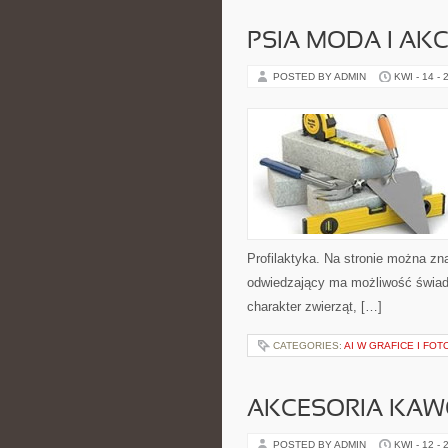
PSIA MODA I AK
POSTED BY ADMIN
KWI - 14 - 
Profilaktyka. Na stronie można zn
odwiedzający ma możliwość świad
charakter zwierząt, […]
CATEGORIES:
AI W GRAFICE I FOT
AKCESORIA KA
POSTED BY ADMIN
KWI - 12 - 