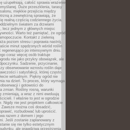
ę uzupełniają, całość sprawia wrażenie
zemyślanej. Duże przeszklenia, tarasy
salonu, miękkie przejścia między
trzną a zewnętrzną sprawiają, że
się realną częścią codziennego życia.
 oddzielnym światem za drzwiami
, lecz jednym z głównych miejsc
ywności. Warto też pamiętać, że ogród
amopoczucie. Kontakt z zielenią
iża poziom stresu i poprawia nastrój.
aście minut spędzonych wśród roślin
ć regenerująco po intensywnym dniu.
ego coraz więcej osób traktuje
ogrodu nie jako przykry obowiązek, ale
dpoczynku. Sadzenie, przycinanie,
zy obserwowanie wzrostu roślin daje
awczości i satysfakcji, której często
iecie wirtualnym. Piękny ogród nie
nia na dzień. To proces, który wymaga
, obserwacji i gotowości do
 zmian. Rośliny rosną, warunki
 zmieniają, a wraz z nimi ewoluują
cicieli. I właśnie to jest w ogrodzie
. Nigdy nie jest projektem całkowicie
 Zawsze można coś dosadzić,
oprawić, rozbudować lub uprościć.
ewa razem z domem i jego
i. Jeśli zostanie zaplanowany z
tanie się nie tylko estetycznym
budynku, ale prawdziwą przestrzenią