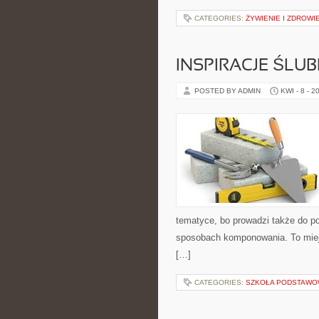
CATEGORIES:
ŻYWIENIE I ZDROWI
INSPIRACJE ŚLU
POSTED BY ADMIN
KWI - 8 - 2
tematyce, bo prowadzi także do po
sposobach komponowania. To miejs
[…]
CATEGORIES:
SZKOŁA PODSTAW