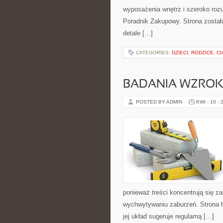
wyposażenia wnętrz i szeroko rozu
Poradnik Zakupowy. Strona została
detale […]
CATEGORIES:
DZIECI, RODZICE, C
BADANIA WZRO
POSTED BY ADMIN
KWI - 10 - 
ponieważ treści koncentrują się 
wychwytywaniu zaburzeń. Strona ł
jej układ sugeruje regularną […]