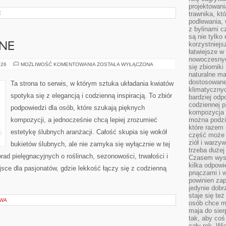
projektowani
E
trawnika, kt
podlewania, 
z bylinami c
są nie tylko
korzystniejs
BNE
łatwiejsze 
nowoczesnyc
INSPIRACJE
026
MOŻLIWOŚĆ KOMENTOWANIA
ZOSTAŁA WYŁĄCZONA
się zbiornik
ŚLUBNE
naturalne ma
dostosowane
Ta strona to serwis, w którym sztuka układania kwiatów
klimatyczny
spotyka się z elegancją i codzienną inspiracją. To zbiór
bardziej odp
codziennej p
podpowiedzi dla osób, które szukają pięknych
kompozycja p
kompozycji, a jednocześnie chcą lepiej zrozumieć
można podzie
które razem 
estetykę ślubnych aranżacji. Całość skupia się wokół
część może 
ziół i warzy
bukietów ślubnych, ale nie zamyka się wyłącznie w tej
trzeba dużej
rad pielęgnacyjnych o roślinach, sezonowości, trwałości i
Czasem wyst
kilka odpowi
ce dla pasjonatów, gdzie lekkość łączy się z codzienną
pnączami i 
powinien zap
jedynie dob
staje się te
OWA
osób chce mi
maja do sier
tak, aby coś
cały rok. Wi