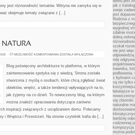
domu jest zr
jak z katalo
trony jest różnorodność tematów. Witryna nie zamyka się w
swoje zadani
ieważ obejmuje tematy związane z […]
jest dopaso
Rodzina z m
bezpiecznego
wygodnej st
zdalnie moż
dobrą osłoną 
różnorodnośc
A NATURA
szukał rozw
nie jest wię
ARCHITEKTURA
2026
MOŻLIWOŚĆ KOMENTOWANIA
ZOSTAŁA WYŁĄCZONA
odpowiedzią 
A
rolę odgrywa
NATURA
projektowani
Blog poświęcony architekturze to platforma, w którym
trawnika, kt
zainteresowanie spotyka się z wiedzą. Strona została
podlewania, 
z bylinami c
stworzona z myślą o osobach, które chcą zgłębiać świat
są nie tylko
korzystniejs
obiektów, wnętrz, a także tendencji wpływających na to,
łatwiejsze 
jak żyjemy na co dzień. To nowoczesny blog, na którym
nowoczesnyc
się zbiornik
można znaleźć opracowania dotyczące zarówno
naturalne ma
znych inspiracji związanych z urządzaniem domu. Polecamy
dostosowane
klimatyczny
y i Wnętrza i Przestrzeń. Na stronie czytelnik trafia do […]
bardziej odp
codziennej p
kompozycja p
można podzie