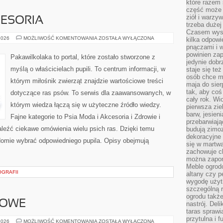
które razem 
część może 
ziół i warzy
CESORIA
trzeba dużej
Czasem wyst
PSIA
2026
MOŻLIWOŚĆ KOMENTOWANIA
ZOSTAŁA WYŁĄCZONA
kilka odpowi
MODA
pnączami i 
I
powinien zap
AKCESORIA
Pakawilkolaka to portal, które zostało stworzone z
jedynie dob
myślą o właścicielach pupili. To centrum informacji, w
staje się te
osób chce mi
którym miłośnik zwierząt znajdzie wartościowe treści
maja do sier
tak, aby coś
dotyczące ras psów. To serwis dla zaawansowanych, w
cały rok. Wi
którym wiedza łączą się w użyteczne źródło wiedzy.
pierwsza zie
barw, jesien
Fajne kategorie to Psia Moda i Akcesoria i Zdrowie i
przebarwiają
aleźć ciekawe omówienia wielu psich ras. Dzięki temu
budują zimoz
dekoracyjne 
omie wybrać odpowiedniego pupila. Opisy obejmują
się w martw
zachowuje ch
można zapom
Meble ogrodo
OGRAFII
altany czy p
wygodę użyt
szczególną r
ogrodu takż
WOWE
nastrój. Del
taras sprawia
przytulna i
AKCESORIA
2026
MOŻLIWOŚĆ KOMENTOWANIA
ZOSTAŁA WYŁĄCZONA