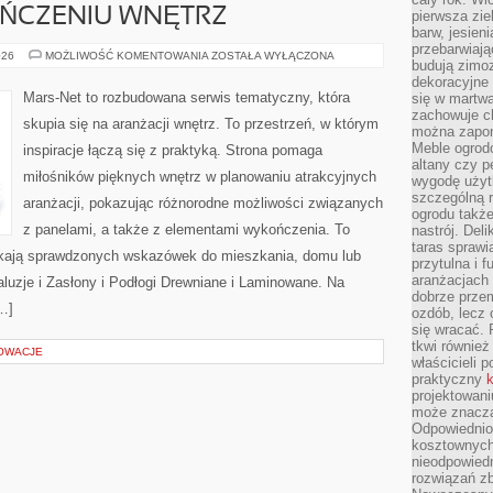
ŃCZENIU WNĘTRZ
pierwsza zie
barw, jesien
przebarwiają
TRENDY
026
MOŻLIWOŚĆ KOMENTOWANIA
ZOSTAŁA WYŁĄCZONA
budują zimoz
W
WYKOŃCZENIU
dekoracyjne 
WNĘTRZ
Mars-Net to rozbudowana serwis tematyczny, która
się w martw
zachowuje ch
skupia się na aranżacji wnętrz. To przestrzeń, w którym
można zapom
Meble ogrodo
inspiracje łączą się z praktyką. Strona pomaga
altany czy p
miłośników pięknych wnętrz w planowaniu atrakcyjnych
wygodę użyt
szczególną r
aranżacji, pokazując różnorodne możliwości związanych
ogrodu takż
z panelami, a także z elementami wykończenia. To
nastrój. Del
taras sprawia
zukają sprawdzonych wskazówek do mieszkania, domu lub
przytulna i
aranżacjach 
aluzje i Zasłony i Podłogi Drewniane i Laminowane. Na
dobrze przem
…]
ozdób, lecz 
się wracać.
tkwi również
NOWACJE
właścicieli 
praktyczny
k
projektowani
może znaczą
Odpowiednio
kosztownych 
nieodpowied
rozwiązań zb