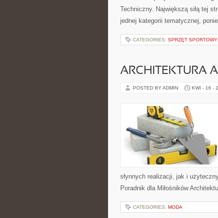
Techniczny. Największą siłą tej s
jednej kategorii tematycznej, pon
CATEGORIES:
SPRZĘT SPORTOWY
ARCHITEKTURA 
POSTED BY ADMIN
KWI - 16 - 
słynnych realizacji, jak i użytec
Poradnik dla Miłośników Architektur
CATEGORIES:
MODA