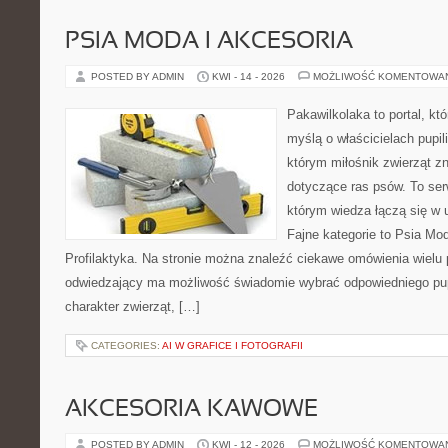
PSIA MODA I AKCESORIA
POSTED BY ADMIN
KWI - 14 - 2026
MOŻLIWOŚĆ KOMENTOWA
Pakawilkolaka to portal, kt
myślą o właścicielach pupil
którym miłośnik zwierząt zn
dotyczące ras psów. To se
którym wiedza łączą się w 
Fajne kategorie to Psia Mod
Profilaktyka. Na stronie można znaleźć ciekawe omówienia wielu 
odwiedzający ma możliwość świadomie wybrać odpowiedniego pup
charakter zwierząt, […]
CATEGORIES:
AI W GRAFICE I FOTOGRAFII
AKCESORIA KAWOWE
POSTED BY ADMIN
KWI - 12 - 2026
MOŻLIWOŚĆ KOMENTOWA