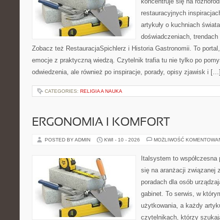
koncentruje się na różnoro
restauracyjnych inspiracjac
artykuły o kuchniach świata
doświadczeniach, trendach i
Zobacz też RestauracjaSpichlerz i Historia Gastronomii. To portal,
emocje z praktyczną wiedzą. Czytelnik trafia tu nie tylko po pomy
odwiedzenia, ale również po inspiracje, porady, opisy zjawisk i […
CATEGORIES:
RELIGIA A NAUKA
ERGONOMIA I KOMFORT
POSTED BY ADMIN
KWI - 10 - 2026
MOŻLIWOŚĆ KOMENTOWA
Italsystem to współczesna p
się na aranżacji związanej
poradach dla osób urządzaj
gabinet. To serwis, w który
użytkowania, a każdy artyk
czytelnikach, którzy szuk