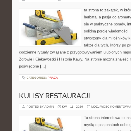
ta strona to zakątek, w któ
herbatą, a pasja do aroma
się w praktyczne porady, in
solidną porcję wiadomości. 
stworzony dla miłośników ka
także dla tych, którzy po p
codzienne rytuały związane z przygotowywaniem ulubionych nap
Zdrowie i Ciekawostki i Historia Kawy. Na stronie można znaleźć
poświęcone […]
CATEGORIES:
PRACA
KULISY RESTAURACJI
POSTED BY ADMIN
KWI - 11 - 2026
MOŻLIWOŚĆ KOMENTOWA
Ta strona internetowa to in
myślą o pasjonatach dobreg