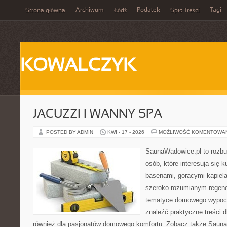
Archiwum
Podatek
Tagi
Strona główna
Łódź
Spis Treści
KOWALCZYK
JACUZZI I WANNY SPA
POSTED BY ADMIN
KWI - 17 - 2026
MOŻLIWOŚĆ KOMENTOWA
SaunaWadowice.pl to rozbu
osób, które interesują się k
basenami, gorącymi kąpiel
szeroko rozumianym regener
tematyce domowego wypocz
znaleźć praktyczne treści d
również dla pasjonatów domowego komfortu. Zobacz także Sauna