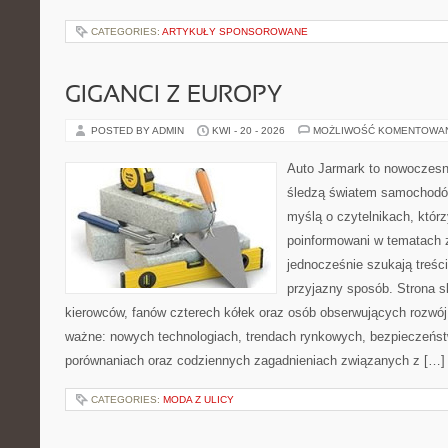
CATEGORIES:
ARTYKUŁY SPONSOROWANE
GIGANCI Z EUROPY
POSTED BY ADMIN
KWI - 20 - 2026
MOŻLIWOŚĆ KOMENTOWA
Auto Jarmark to nowoczesna
śledzą światem samochodów
myślą o czytelnikach, któr
poinformowani w tematach 
jednocześnie szukają treśc
przyjazny sposób. Strona sk
kierowców, fanów czterech kółek oraz osób obserwujących rozwój
ważne: nowych technologiach, trendach rynkowych, bezpieczeństwi
porównaniach oraz codziennych zagadnieniach związanych z […]
CATEGORIES:
MODA Z ULICY