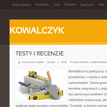
Archiwum
Podatek
Tagi
Strona główna
Łódź
Spis Treści
KOWALCZYK
TESTY I RECENZJE
POSTED BY ADMIN
MAJ - 4 - 2026
MOŻLIWOŚĆ KOMENTOWAN
Rentdabcar to praktyczny s
prowadzony z myślą o osoba
samochodami. Strona groma
tematów związanych z poj
być pomocnym punktem sta
miłośników motoryzacji, jak 
analizują świat wynajmu samochodów. To portal, w którym można