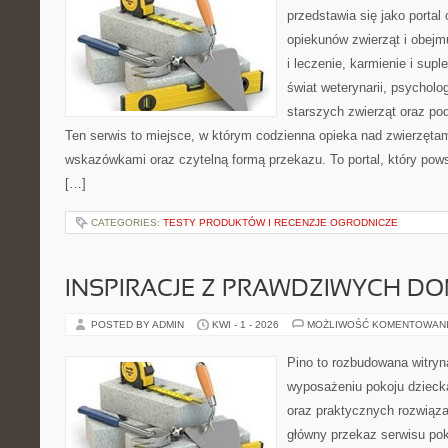
przedstawia się jako portal
opiekunów zwierząt i obejm
i leczenie, karmienie i sup
świat weterynarii, psycholo
starszych zwierząt oraz po
Ten serwis to miejsce, w którym codzienna opieka nad zwierzęta
wskazówkami oraz czytelną formą przekazu. To portal, który pow
[…]
CATEGORIES:
TESTY PRODUKTÓW I RECENZJE OGRODNICZE
INSPIRACJE Z PRAWDZIWYCH D
POSTED BY ADMIN
KWI - 1 - 2026
MOŻLIWOŚĆ KOMENTOWAN
Pino to rozbudowana witryna
wyposażeniu pokoju dziec
oraz praktycznych rozwiąz
główny przekaz serwisu pok