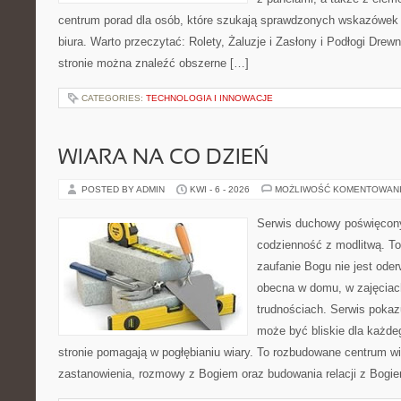
centrum porad dla osób, które szukają sprawdzonych wskazówek
biura. Warto przeczytać: Rolety, Żaluzje i Zasłony i Podłogi Dre
stronie można znaleźć obszerne […]
CATEGORIES:
TECHNOLOGIA I INNOWACJE
WIARA NA CO DZIEŃ
POSTED BY ADMIN
KWI - 6 - 2026
MOŻLIWOŚĆ KOMENTOWAN
Serwis duchowy poświęcony 
codzienność z modlitwą. To
zaufanie Bogu nie jest ode
obecna w domu, w zajęciach
trudnościach. Serwis pokaz
może być bliskie dla każdeg
stronie pomagają w pogłębianiu wiary. To rozbudowane centrum w
zastanowienia, rozmowy z Bogiem oraz budowania relacji z Bogie