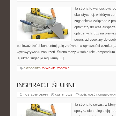
Ta strona to wartościowy p
okulistycznej, w którym cen
zagadnienia związane z prac
optometrysty oraz eksperta
optycznych. Już na pierwszy
serwis adresowany do osób
ponieważ treści koncentrują się zarówno na sprawności wzroku, 
wychwytywaniu zaburzeń. Strona łączy w sobie rolę kompendium 
jej układ sugeruje regularną […]
CATEGORIES:
ŻYWIENIE I ZDROWIE
INSPIRACJE ŚLUBNE
POSTED BY ADMIN
KWI - 8 - 2026
MOŻLIWOŚĆ KOMENTOWAN
Ta strona to serwis, w któ
spotyka się z elegancją i co