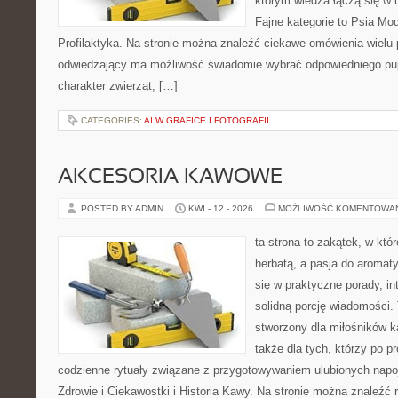
którym wiedza łączą się w 
Fajne kategorie to Psia Mod
Profilaktyka. Na stronie można znaleźć ciekawe omówienia wielu 
odwiedzający ma możliwość świadomie wybrać odpowiedniego pup
charakter zwierząt, […]
CATEGORIES:
AI W GRAFICE I FOTOGRAFII
AKCESORIA KAWOWE
POSTED BY ADMIN
KWI - 12 - 2026
MOŻLIWOŚĆ KOMENTOWA
ta strona to zakątek, w któ
herbatą, a pasja do aroma
się w praktyczne porady, in
solidną porcję wiadomości. 
stworzony dla miłośników ka
także dla tych, którzy po p
codzienne rytuały związane z przygotowywaniem ulubionych nap
Zdrowie i Ciekawostki i Historia Kawy. Na stronie można znaleźć