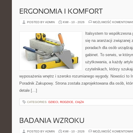
ERGONOMIA I KOMFORT
POSTED BY ADMIN
KWI - 10 - 2026
MOŻLIWOŚĆ KOMENTOWA
Italsystem to współczesna p
się na aranżacji związanej
poradach dla osób urządzaj
gabinet. To serwis, w który
użytkowania, a każdy artyk
czytelnikach, którzy szuk
wyposażenia wnętrz i szeroko rozumianego wygody. Nowości to Ins
Poradnik Zakupowy. Strona została zaprojektowana dla osób, któ
detale […]
CATEGORIES:
DZIECI, RODZICE, CIĄŻA
BADANIA WZROKU
POSTED BY ADMIN
KWI - 10 - 2026
MOŻLIWOŚĆ KOMENTOWA