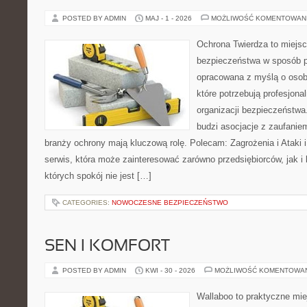
POSTED BY ADMIN
MAJ - 1 - 2026
MOŻLIWOŚĆ KOMENTOWAN
Ochrona Twierdza to miejsc
bezpieczeństwa w sposób p
opracowana z myślą o osoba
które potrzebują profesjon
organizacji bezpieczeństw
budzi asocjacje z zaufaniem
branży ochrony mają kluczową rolę. Polecam: Zagrożenia i Ataki i 
serwis, która może zainteresować zarówno przedsiębiorców, jak i 
których spokój nie jest […]
CATEGORIES:
NOWOCZESNE BEZPIECZEŃSTWO
SEN I KOMFORT
POSTED BY ADMIN
KWI - 30 - 2026
MOŻLIWOŚĆ KOMENTOWA
Wallaboo to praktyczne mie