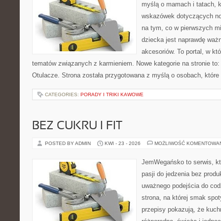
myślą o mamach i tatach, 
wskazówek dotyczących now
na tym, co w pierwszych mi
dziecka jest naprawdę wa
akcesoriów. To portal, w k
tematów związanych z karmieniem. Nowe kategorie na stronie to: 
Otulacze. Strona została przygotowana z myślą o osobach, które
CATEGORIES:
PORADY I TRIKI KAWOWE
BEZ CUKRU I FIT
POSTED BY ADMIN
KWI - 23 - 2026
MOŻLIWOŚĆ KOMENTOWA
JemWegańsko to serwis, kt
pasji do jedzenia bez prod
uważnego podejścia do cod
strona, na której smak spot
przepisy pokazują, że kuc