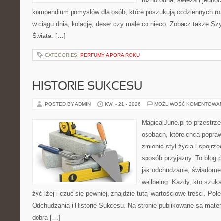
różnorodna, świeża i jedno
kompendium pomysłów dla osób, które poszukują codziennych roz
w ciągu dnia, kolację, deser czy małe co nieco. Zobacz także Szy
Świata. […]
CATEGORIES:
PERFUMY A PORA ROKU
HISTORIE SUKCESU
POSTED BY ADMIN
KWI - 21 - 2026
MOŻLIWOŚĆ KOMENTOWA
MagicalJune.pl to przestrze
osobach, które chcą popra
zmienić styl życia i spojrz
sposób przyjazny. To blog
jak odchudzanie, świadome 
wellbeing. Każdy, kto szuka
żyć lżej i czuć się pewniej, znajdzie tutaj wartościowe treści. P
Odchudzania i Historie Sukcesu. Na stronie publikowane są materi
dobra […]