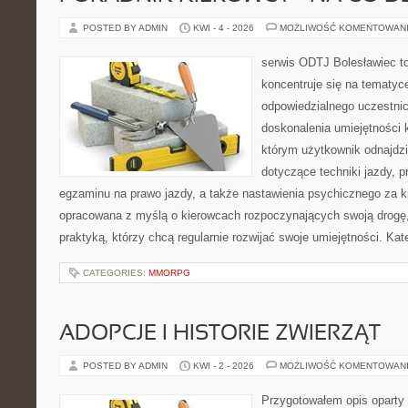
POSTED BY ADMIN
KWI - 4 - 2026
MOŻLIWOŚĆ KOMENTOWAN
serwis ODTJ Bolesławiec to
koncentruje się na tematyc
odpowiedzialnego uczestni
doskonalenia umiejętności 
którym użytkownik odnajdzi
dotyczące techniki jazdy, 
egzaminu na prawo jazdy, a także nastawienia psychicznego za ki
opracowana z myślą o kierowcach rozpoczynających swoją drogę,
praktyką, którzy chcą regularnie rozwijać swoje umiejętności. Kat
CATEGORIES:
MMORPG
ADOPCJE I HISTORIE ZWIERZĄT
POSTED BY ADMIN
KWI - 2 - 2026
MOŻLIWOŚĆ KOMENTOWAN
Przygotowałem opis oparty 