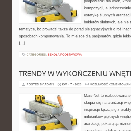
podpowiedzi dla osób, któr
kompozycji, a jednocześnie
estetykę ślubnych aranżacji
bukietów ślubnych, ale nie 
tematyce, bo prowadzi także do porad pielęgnacyjnych o roślinach
sposobach komponowania. To miejsce dla pasjonatów, gdzie lekko
[…]
CATEGORIES:
SZKOŁA PODSTAWOWA
TRENDY W WYKOŃCZENIU WNĘT
POSTED BY ADMIN
KWI - 7 - 2026
MOŻLIWOŚĆ KOMENTOWAN
Mars-Net to rozbudowana se
skupia się na aranżacji wnę
inspiracje łączą się z prak
miłośników pięknych wnętrz
aranżacji, pokazując różno
z panelami, a także z elem