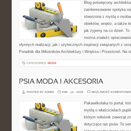
Blog poświęcony architektu
zainteresowanie spotyka si
stworzona z myślą o osobac
obiektów, wnętrz, a także t
jak żyjemy na co dzień. To
można znaleźć opracowani
słynnych realizacji, jak i użytecznych inspiracji związanych z 
Poradnik dla Miłośników Architektury i Wnętrza i Przestrzeń. Na st
CATEGORIES:
MODA
PSIA MODA I AKCESORIA
POSTED BY ADMIN
KWI - 14 - 2026
MOŻLIWOŚĆ KOMENTOWA
Pakawilkolaka to portal, kt
myślą o właścicielach pupil
którym miłośnik zwierząt zn
dotyczące ras psów. To se