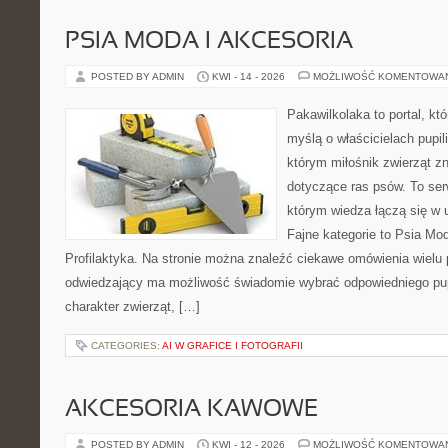
PSIA MODA I AKCESORIA
POSTED BY ADMIN
KWI - 14 - 2026
MOŻLIWOŚĆ KOMENTOWA
Pakawilkolaka to portal, kt
myślą o właścicielach pupil
którym miłośnik zwierząt zn
dotyczące ras psów. To se
którym wiedza łączą się w 
Fajne kategorie to Psia Mod
Profilaktyka. Na stronie można znaleźć ciekawe omówienia wielu 
odwiedzający ma możliwość świadomie wybrać odpowiedniego pup
charakter zwierząt, […]
CATEGORIES:
AI W GRAFICE I FOTOGRAFII
AKCESORIA KAWOWE
POSTED BY ADMIN
KWI - 12 - 2026
MOŻLIWOŚĆ KOMENTOWA