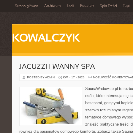
Archiwum
Podatek
Tagi
Strona główna
Łódź
Spis Treści
KOWALCZYK
JACUZZI I WANNY SPA
POSTED BY ADMIN
KWI - 17 - 2026
MOŻLIWOŚĆ KOMENTOWA
SaunaWadowice.pl to rozbu
osób, które interesują się k
basenami, gorącymi kąpiel
szeroko rozumianym regener
tematyce domowego wypocz
znaleźć praktyczne treści d
również dla pasjonatów domowego komfortu. Zobacz także Sauna