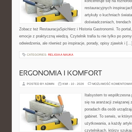
koncentruje się na różnoro
restauracyjnych inspiracjac
artykuły o kuchniach świata
doświadczeniach, trendach i
Zobacz też RestauracjaSpichlerz i Historia Gastronomii. To portal,
emocje z praktyczną wiedzą. Czytelnik trafia tu nie tylko po pomy
odwiedzenia, ale również po inspiracje, porady, opisy zjawisk i […
CATEGORIES:
RELIGIA A NAUKA
ERGONOMIA I KOMFORT
POSTED BY ADMIN
KWI - 10 - 2026
MOŻLIWOŚĆ KOMENTOWA
Italsystem to współczesna p
się na aranżacji związanej
poradach dla osób urządzaj
gabinet. To serwis, w który
użytkowania, a każdy artyk
czytelnikach, którzy szuk