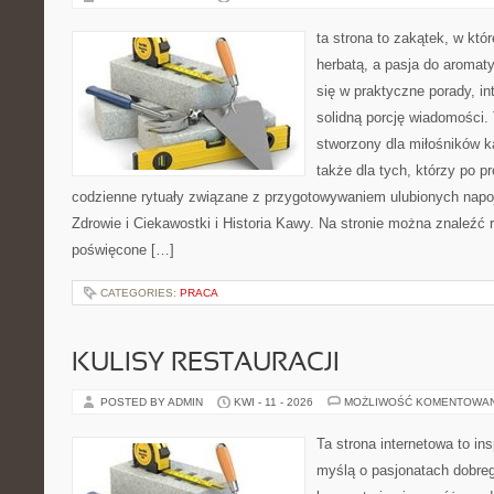
ta strona to zakątek, w któ
herbatą, a pasja do aroma
się w praktyczne porady, in
solidną porcję wiadomości. 
stworzony dla miłośników ka
także dla tych, którzy po p
codzienne rytuały związane z przygotowywaniem ulubionych nap
Zdrowie i Ciekawostki i Historia Kawy. Na stronie można znaleźć
poświęcone […]
CATEGORIES:
PRACA
KULISY RESTAURACJI
POSTED BY ADMIN
KWI - 11 - 2026
MOŻLIWOŚĆ KOMENTOWA
Ta strona internetowa to in
myślą o pasjonatach dobreg