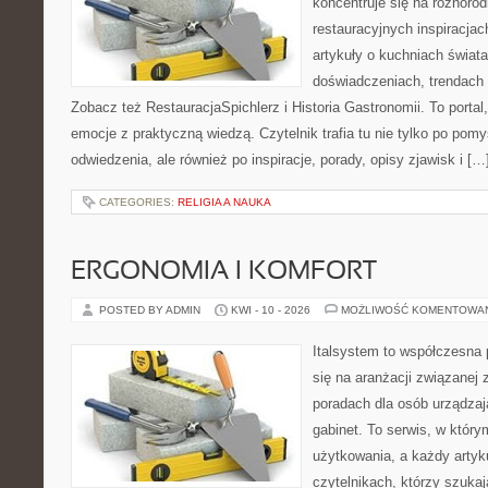
koncentruje się na różnoro
restauracyjnych inspiracjac
artykuły o kuchniach świata
doświadczeniach, trendach i
Zobacz też RestauracjaSpichlerz i Historia Gastronomii. To portal,
emocje z praktyczną wiedzą. Czytelnik trafia tu nie tylko po pomy
odwiedzenia, ale również po inspiracje, porady, opisy zjawisk i […
CATEGORIES:
RELIGIA A NAUKA
ERGONOMIA I KOMFORT
POSTED BY ADMIN
KWI - 10 - 2026
MOŻLIWOŚĆ KOMENTOWA
Italsystem to współczesna p
się na aranżacji związanej
poradach dla osób urządzaj
gabinet. To serwis, w który
użytkowania, a każdy artyk
czytelnikach, którzy szuk