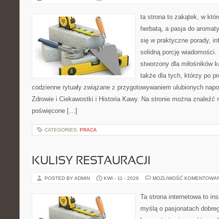
ta strona to zakątek, w któ
herbatą, a pasja do aroma
się w praktyczne porady, in
solidną porcję wiadomości. 
stworzony dla miłośników ka
także dla tych, którzy po p
codzienne rytuały związane z przygotowywaniem ulubionych nap
Zdrowie i Ciekawostki i Historia Kawy. Na stronie można znaleźć
poświęcone […]
CATEGORIES:
PRACA
KULISY RESTAURACJI
POSTED BY ADMIN
KWI - 11 - 2026
MOŻLIWOŚĆ KOMENTOWA
Ta strona internetowa to in
myślą o pasjonatach dobreg