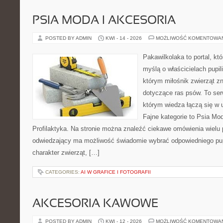
PSIA MODA I AKCESORIA
POSTED BY ADMIN
KWI - 14 - 2026
MOŻLIWOŚĆ KOMENTOWA
Pakawilkolaka to portal, kt
myślą o właścicielach pupil
którym miłośnik zwierząt zn
dotyczące ras psów. To se
którym wiedza łączą się w 
Fajne kategorie to Psia Mod
Profilaktyka. Na stronie można znaleźć ciekawe omówienia wielu 
odwiedzający ma możliwość świadomie wybrać odpowiedniego pup
charakter zwierząt, […]
CATEGORIES:
AI W GRAFICE I FOTOGRAFII
AKCESORIA KAWOWE
POSTED BY ADMIN
KWI - 12 - 2026
MOŻLIWOŚĆ KOMENTOWA