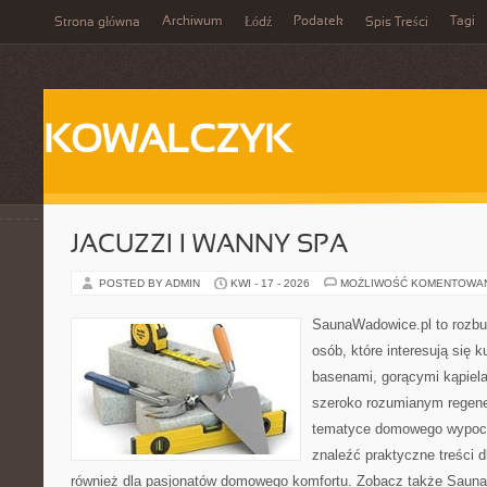
Archiwum
Podatek
Tagi
Strona główna
Łódź
Spis Treści
KOWALCZYK
JACUZZI I WANNY SPA
POSTED BY ADMIN
KWI - 17 - 2026
MOŻLIWOŚĆ KOMENTOWA
SaunaWadowice.pl to rozbu
osób, które interesują się k
basenami, gorącymi kąpiel
szeroko rozumianym regener
tematyce domowego wypocz
znaleźć praktyczne treści d
również dla pasjonatów domowego komfortu. Zobacz także Sauna