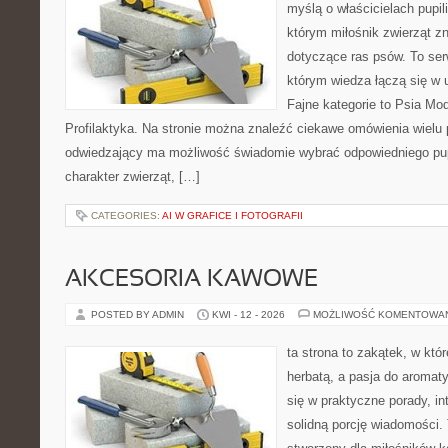
myślą o właścicielach pupil
którym miłośnik zwierząt zn
dotyczące ras psów. To se
którym wiedza łączą się w 
Fajne kategorie to Psia Mod
Profilaktyka. Na stronie można znaleźć ciekawe omówienia wielu 
odwiedzający ma możliwość świadomie wybrać odpowiedniego pup
charakter zwierząt, […]
CATEGORIES:
AI W GRAFICE I FOTOGRAFII
AKCESORIA KAWOWE
POSTED BY ADMIN
KWI - 12 - 2026
MOŻLIWOŚĆ KOMENTOWA
ta strona to zakątek, w któ
herbatą, a pasja do aroma
się w praktyczne porady, in
solidną porcję wiadomości. 