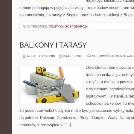
może być bliskie dla każdeg
stronie pomagają w pogłębianiu wiary. To rozbudowane centrum w
zastanowienia, rozmowy z Bogiem oraz budowania relacji z Bogie
CATEGORIES:
POLITYKA GOSPODARCZA
BALKONY I TARASY
POSTED BY ADMIN
KWI - 5 - 2026
MOŻLIWOŚĆ KOMENTOWAN
Owa strona internetowa to 
treści przenika się z estet
z myślą o osobach poszukuj
z systemami ogrodzeniowym
postojowymi, wiatami, a ta
schodów i balkonów. To mie
że przestrzeń wokół budynku może być jednocześnie wytrzymała
do potrzeb. Polecam Ogrodzenia i Płoty i Garaże i Wiaty. Na tej s
materiały, które wspierają […]