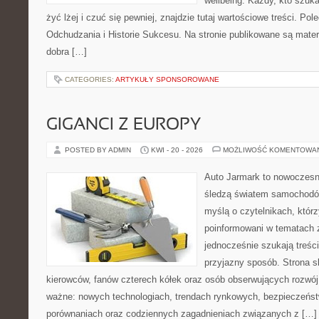
wellbeing. Każdy, kto szuka
żyć lżej i czuć się pewniej, znajdzie tutaj wartościowe treści. P
Odchudzania i Historie Sukcesu. Na stronie publikowane są materi
dobra […]
CATEGORIES:
ARTYKUŁY SPONSOROWANE
GIGANCI Z EUROPY
POSTED BY ADMIN
KWI - 20 - 2026
MOŻLIWOŚĆ KOMENTOWA
Auto Jarmark to nowoczesna
śledzą światem samochodów
myślą o czytelnikach, któr
poinformowani w tematach 
jednocześnie szukają treśc
przyjazny sposób. Strona sk
kierowców, fanów czterech kółek oraz osób obserwujących rozwój
ważne: nowych technologiach, trendach rynkowych, bezpieczeństwi
porównaniach oraz codziennych zagadnieniach związanych z […]