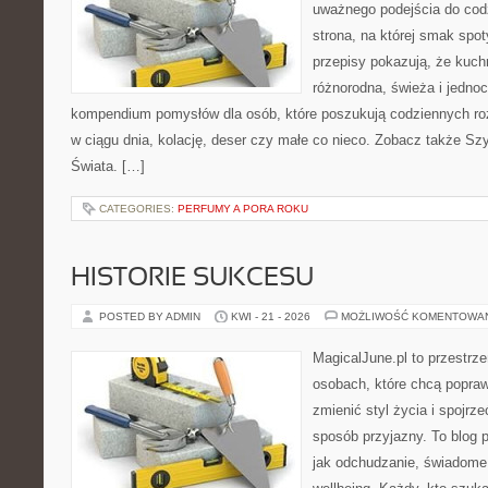
uważnego podejścia do cod
strona, na której smak spot
przepisy pokazują, że kuc
różnorodna, świeża i jedno
kompendium pomysłów dla osób, które poszukują codziennych roz
w ciągu dnia, kolację, deser czy małe co nieco. Zobacz także Szy
Świata. […]
CATEGORIES:
PERFUMY A PORA ROKU
HISTORIE SUKCESU
POSTED BY ADMIN
KWI - 21 - 2026
MOŻLIWOŚĆ KOMENTOWA
MagicalJune.pl to przestrze
osobach, które chcą popra
zmienić styl życia i spojrz
sposób przyjazny. To blog
jak odchudzanie, świadome 