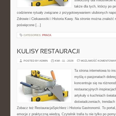
stworzony dla miłośników ka
także dla tych, którzy po p
codzienne rytuały związane z przygotowywaniem ulubionych nap
Zdrowie i Ciekawostki i Historia Kawy. Na stronie można znaleźć
poświęcone […]
CATEGORIES:
PRACA
KULISY RESTAURACJI
POSTED BY ADMIN
KWI - 11 - 2026
MOŻLIWOŚĆ KOMENTOWA
Ta strona internetowa to in
myślą o pasjonatach dobreg
koncentruje się na różnoro
restauracyjnych inspiracjac
artykuły o kuchniach świata
doświadczeniach, trendach i
Zobacz też RestauracjaSpichlerz i Historia Gastronomii. To portal,
emocje z praktyczną wiedzą. Czytelnik trafia tu nie tylko po pomy