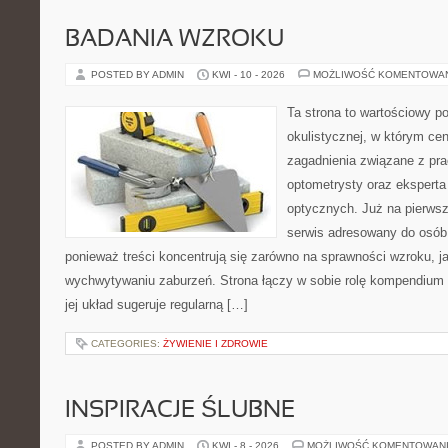
BADANIA WZROKU
POSTED BY ADMIN
KWI - 10 - 2026
MOŻLIWOŚĆ KOMENTOWA
Ta strona to wartościowy p
okulistycznej, w którym cen
zagadnienia związane z prac
optometrysty oraz eksperta
optycznych. Już na pierwszy
serwis adresowany do osób
ponieważ treści koncentrują się zarówno na sprawności wzroku, 
wychwytywaniu zaburzeń. Strona łączy w sobie rolę kompendium 
jej układ sugeruje regularną […]
CATEGORIES:
ŻYWIENIE I ZDROWIE
INSPIRACJE ŚLUBNE
POSTED BY ADMIN
KWI - 8 - 2026
MOŻLIWOŚĆ KOMENTOWAN