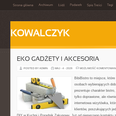
Archiwum
Podatek
Tagi
Strona główna
Łódź
Spis Treści
KOWALCZYK
EKO GADŻETY I AKCESORIA
POSTED BY ADMIN
MAJ - 4 - 2026
MOŻLIWOŚĆ KOMENTOWAN
BibiBistro to miejsce, które
osobach wybierających dob
prezentuje charakter bistro
tylko doprawione, ale równ
internetowa wizytówka, któ
klientów, poszukujących je
DIY w Kuchni i Poradnik Zakupowy. Już od pierwszego kontaktu