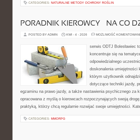
CATEGORIES:
NATURALNE METODY OCHRONY ROŚLIN
PORADNIK KIEROWCY – NA CO D
POSTED BY ADMIN
KWI - 4 - 2026
MOŻLIWOŚĆ KOMENTOWAN
serwis ODTJ Bolesławiec to
koncentruje się na tematyc
odpowiedzialnego uczestni
doskonalenia umiejętności 
którym użytkownik odnajdzi
dotyczące techniki jazdy, 
egzaminu na prawo jazdy, a także nastawienia psychicznego za ki
opracowana z myślą o kierowcach rozpoczynających swoją drogę,
praktyką, którzy chcą regularnie rozwijać swoje umiejętności. Kat
CATEGORIES:
MMORPG