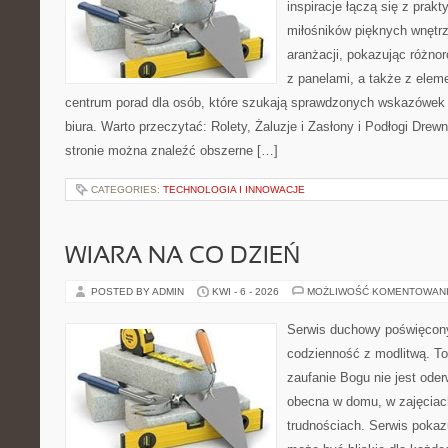
inspiracje łączą się z prak
miłośników pięknych wnętrz
aranżacji, pokazując różno
z panelami, a także z elem
centrum porad dla osób, które szukają sprawdzonych wskazówek
biura. Warto przeczytać: Rolety, Żaluzje i Zasłony i Podłogi Dre
stronie można znaleźć obszerne […]
CATEGORIES:
TECHNOLOGIA I INNOWACJE
WIARA NA CO DZIEŃ
POSTED BY ADMIN
KWI - 6 - 2026
MOŻLIWOŚĆ KOMENTOWAN
Serwis duchowy poświęcony 
codzienność z modlitwą. To
zaufanie Bogu nie jest ode
obecna w domu, w zajęciach
trudnościach. Serwis pokaz