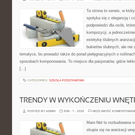
Ta strona to serwis, w któ
spotyka się z elegancją i co
podpowiedzi dla osób, któr
kompozycji, a jednocześnie
estetykę ślubnych aranżacji
bukietów ślubnych, ale nie 
tematyce, bo prowadzi także do porad pielęgnacyjnych o roślinach
sposobach komponowania. To miejsce dla pasjonatów, gdzie lekko
[…]
CATEGORIES:
SZKOŁA PODSTAWOWA
TRENDY W WYKOŃCZENIU WNĘT
POSTED BY ADMIN
KWI - 7 - 2026
MOŻLIWOŚĆ KOMENTOWAN
Mars-Net to rozbudowana se
skupia się na aranżacji wnę