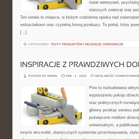
świat weterynarii, psycholo
starszych zwierząt oraz po
Ten serwis to miejsce, w którym codzienna opieka nad zwierzęta
wskazówkami oraz czytelną formą przekazu. To portal, który pow
[…]
CATEGORIES:
TESTY PRODUKTÓW I RECENZJE OGRODNICZE
INSPIRACJE Z PRAWDZIWYCH D
POSTED BY ADMIN
KWI - 1 - 2026
MOŻLIWOŚĆ KOMENTOWAN
Pino to rozbudowana witryna
wyposażeniu pokoju dziec
oraz praktycznych rozwiąz
główny przekaz serwisu pok
poświęcone meblom dzieci
uniwersalnym, a publikowan
innymi eko-mebli, elastycznych systemów przechowywania, styl