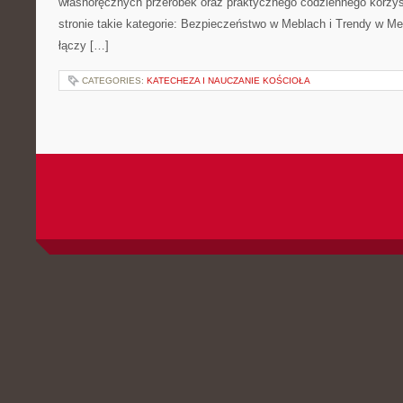
własnoręcznych przeróbek oraz praktycznego codziennego korzyst
stronie takie kategorie: Bezpieczeństwo w Meblach i Trendy w Meb
łączy […]
CATEGORIES:
KATECHEZA I NAUCZANIE KOŚCIOŁA