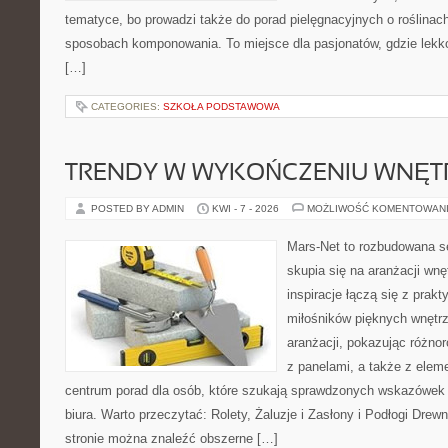
tematyce, bo prowadzi także do porad pielęgnacyjnych o roślinach
sposobach komponowania. To miejsce dla pasjonatów, gdzie lekko
[…]
CATEGORIES:
SZKOŁA PODSTAWOWA
TRENDY W WYKOŃCZENIU WNĘT
POSTED BY ADMIN
KWI - 7 - 2026
MOŻLIWOŚĆ KOMENTOWAN
Mars-Net to rozbudowana se
skupia się na aranżacji wnę
inspiracje łączą się z prak
miłośników pięknych wnętrz
aranżacji, pokazując różno
z panelami, a także z elem
centrum porad dla osób, które szukają sprawdzonych wskazówek
biura. Warto przeczytać: Rolety, Żaluzje i Zasłony i Podłogi Dre
stronie można znaleźć obszerne […]