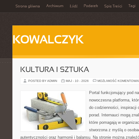
Archiwum
Podatek
Tagi
Strona główna
Łódź
Spis Treści
KOWALCZYK
KULTURA I SZTUKA
POSTED BY ADMIN
MAJ - 10 - 2026
MOŻLIWOŚĆ KOMENTOWA
Portal funkcjonujący pod 
nowoczesna platforma, któr
do codzienności, inspiracji
porad. Internauci mogą znal
które pomagają w organizacj
stworzona z myślą o osoba
autentyczności oraz harmonii i balansu. Na stronie można znaleź