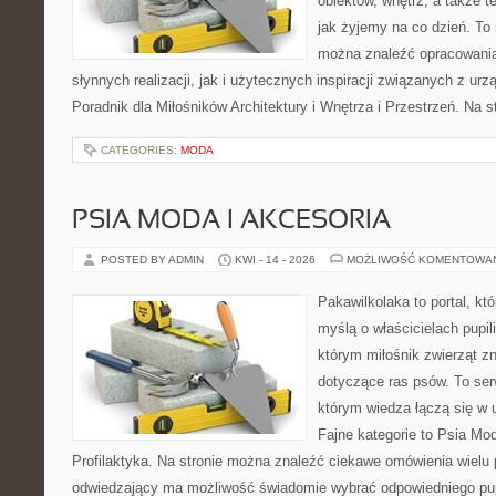
obiektów, wnętrz, a także t
jak żyjemy na co dzień. To
można znaleźć opracowani
słynnych realizacji, jak i użytecznych inspiracji związanych z 
Poradnik dla Miłośników Architektury i Wnętrza i Przestrzeń. Na st
CATEGORIES:
MODA
PSIA MODA I AKCESORIA
POSTED BY ADMIN
KWI - 14 - 2026
MOŻLIWOŚĆ KOMENTOWA
Pakawilkolaka to portal, kt
myślą o właścicielach pupil
którym miłośnik zwierząt zn
dotyczące ras psów. To se
którym wiedza łączą się w 
Fajne kategorie to Psia Mod
Profilaktyka. Na stronie można znaleźć ciekawe omówienia wielu 
odwiedzający ma możliwość świadomie wybrać odpowiedniego pup