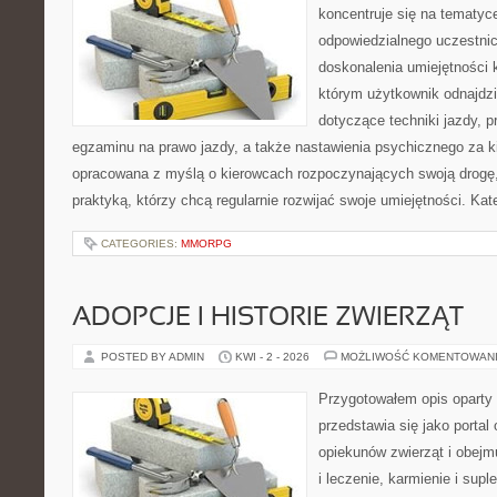
koncentruje się na tematyc
odpowiedzialnego uczestni
doskonalenia umiejętności 
którym użytkownik odnajdzi
dotyczące techniki jazdy, 
egzaminu na prawo jazdy, a także nastawienia psychicznego za ki
opracowana z myślą o kierowcach rozpoczynających swoją drogę,
praktyką, którzy chcą regularnie rozwijać swoje umiejętności. Kat
CATEGORIES:
MMORPG
ADOPCJE I HISTORIE ZWIERZĄT
POSTED BY ADMIN
KWI - 2 - 2026
MOŻLIWOŚĆ KOMENTOWAN
Przygotowałem opis oparty 
przedstawia się jako portal
opiekunów zwierząt i obejm
i leczenie, karmienie i sup