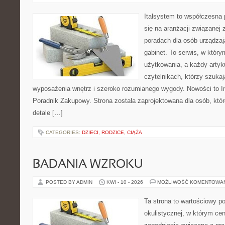
Italsystem to współczesna p
się na aranżacji związanej
poradach dla osób urządzaj
gabinet. To serwis, w który
użytkowania, a każdy artyk
czytelnikach, którzy szuk
wyposażenia wnętrz i szeroko rozumianego wygody. Nowości to Ins
Poradnik Zakupowy. Strona została zaprojektowana dla osób, któ
detale […]
CATEGORIES:
DZIECI, RODZICE, CIĄŻA
BADANIA WZROKU
POSTED BY ADMIN
KWI - 10 - 2026
MOŻLIWOŚĆ KOMENTOWA
Ta strona to wartościowy p
okulistycznej, w którym cen