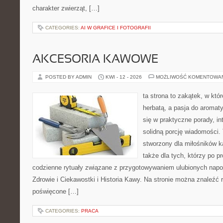
charakter zwierząt, […]
CATEGORIES:
AI W GRAFICE I FOTOGRAFII
AKCESORIA KAWOWE
POSTED BY ADMIN
KWI - 12 - 2026
MOŻLIWOŚĆ KOMENTOWA
ta strona to zakątek, w któ
herbatą, a pasja do aroma
się w praktyczne porady, in
solidną porcję wiadomości. 
stworzony dla miłośników ka
także dla tych, którzy po p
codzienne rytuały związane z przygotowywaniem ulubionych nap
Zdrowie i Ciekawostki i Historia Kawy. Na stronie można znaleźć
poświęcone […]
CATEGORIES:
PRACA