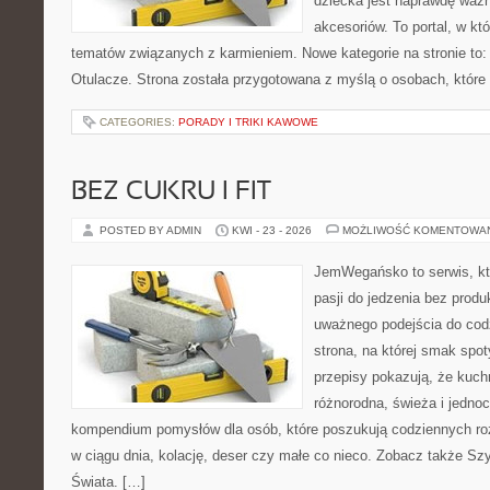
dziecka jest naprawdę wa
akcesoriów. To portal, w k
tematów związanych z karmieniem. Nowe kategorie na stronie to: 
Otulacze. Strona została przygotowana z myślą o osobach, które
CATEGORIES:
PORADY I TRIKI KAWOWE
BEZ CUKRU I FIT
POSTED BY ADMIN
KWI - 23 - 2026
MOŻLIWOŚĆ KOMENTOWA
JemWegańsko to serwis, kt
pasji do jedzenia bez prod
uważnego podejścia do cod
strona, na której smak spot
przepisy pokazują, że kuc
różnorodna, świeża i jedno
kompendium pomysłów dla osób, które poszukują codziennych roz
w ciągu dnia, kolację, deser czy małe co nieco. Zobacz także Szy
Świata. […]