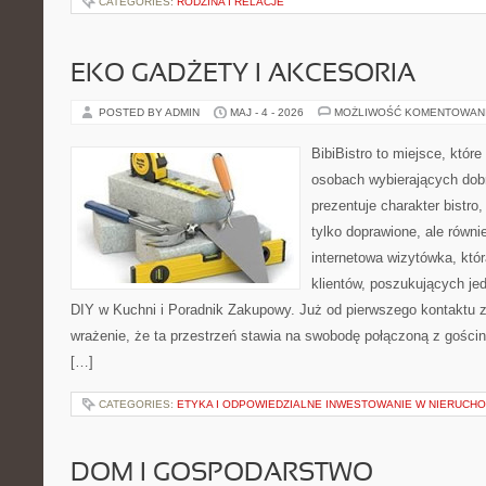
CATEGORIES:
RODZINA I RELACJE
EKO GADŻETY I AKCESORIA
POSTED BY ADMIN
MAJ - 4 - 2026
MOŻLIWOŚĆ KOMENTOWAN
BibiBistro to miejsce, które
osobach wybierających dob
prezentuje charakter bistro
tylko doprawione, ale równ
internetowa wizytówka, któ
klientów, poszukujących je
DIY w Kuchni i Poradnik Zakupowy. Już od pierwszego kontaktu
wrażenie, że ta przestrzeń stawia na swobodę połączoną z gościn
[…]
CATEGORIES:
ETYKA I ODPOWIEDZIALNE INWESTOWANIE W NIERUCH
DOM I GOSPODARSTWO