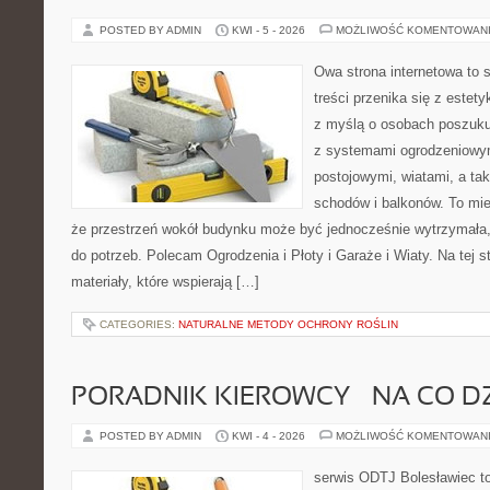
POSTED BY ADMIN
KWI - 5 - 2026
MOŻLIWOŚĆ KOMENTOWAN
Owa strona internetowa to 
treści przenika się z estet
z myślą o osobach poszukuj
z systemami ogrodzeniowym
postojowymi, wiatami, a ta
schodów i balkonów. To mie
że przestrzeń wokół budynku może być jednocześnie wytrzymała
do potrzeb. Polecam Ogrodzenia i Płoty i Garaże i Wiaty. Na tej s
materiały, które wspierają […]
CATEGORIES:
NATURALNE METODY OCHRONY ROŚLIN
PORADNIK KIEROWCY – NA CO D
POSTED BY ADMIN
KWI - 4 - 2026
MOŻLIWOŚĆ KOMENTOWAN
serwis ODTJ Bolesławiec to