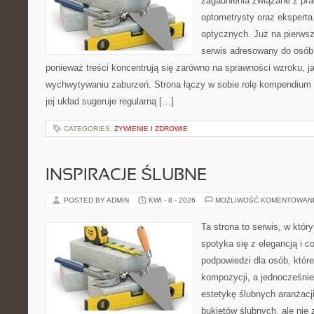
zagadnienia związane z prac
optometrysty oraz eksperta
optycznych. Już na pierwszy
serwis adresowany do osób
ponieważ treści koncentrują się zarówno na sprawności wzroku, 
wychwytywaniu zaburzeń. Strona łączy w sobie rolę kompendium 
jej układ sugeruje regularną […]
CATEGORIES:
ŻYWIENIE I ZDROWIE
INSPIRACJE ŚLUBNE
POSTED BY ADMIN
KWI - 8 - 2026
MOŻLIWOŚĆ KOMENTOWAN
Ta strona to serwis, w któ
spotyka się z elegancją i co
podpowiedzi dla osób, któr
kompozycji, a jednocześnie
estetykę ślubnych aranżacji
bukietów ślubnych, ale nie 