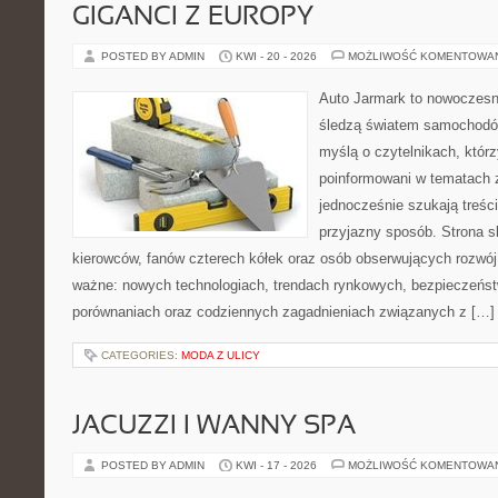
GIGANCI Z EUROPY
POSTED BY ADMIN
KWI - 20 - 2026
MOŻLIWOŚĆ KOMENTOWA
Auto Jarmark to nowoczesna
śledzą światem samochodów
myślą o czytelnikach, któr
poinformowani w tematach 
jednocześnie szukają treśc
przyjazny sposób. Strona sk
kierowców, fanów czterech kółek oraz osób obserwujących rozwój
ważne: nowych technologiach, trendach rynkowych, bezpieczeństwi
porównaniach oraz codziennych zagadnieniach związanych z […]
CATEGORIES:
MODA Z ULICY
JACUZZI I WANNY SPA
POSTED BY ADMIN
KWI - 17 - 2026
MOŻLIWOŚĆ KOMENTOWA