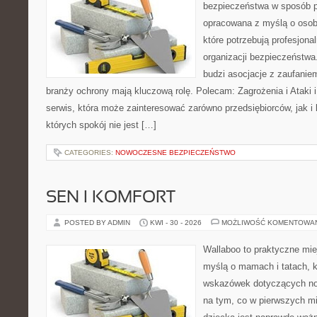
bezpieczeństwa w sposób p
opracowana z myślą o osoba
które potrzebują profesjon
organizacji bezpieczeństw
budzi asocjacje z zaufaniem
branży ochrony mają kluczową rolę. Polecam: Zagrożenia i Ataki i 
serwis, która może zainteresować zarówno przedsiębiorców, jak i 
których spokój nie jest […]
CATEGORIES:
NOWOCZESNE BEZPIECZEŃSTWO
SEN I KOMFORT
POSTED BY ADMIN
KWI - 30 - 2026
MOŻLIWOŚĆ KOMENTOWA
Wallaboo to praktyczne mie
myślą o mamach i tatach, 
wskazówek dotyczących now
na tym, co w pierwszych mi