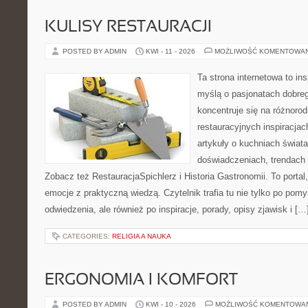
KULISY RESTAURACJI
POSTED BY ADMIN
KWI - 11 - 2026
MOŻLIWOŚĆ KOMENTOWA
Ta strona internetowa to in
myślą o pasjonatach dobreg
koncentruje się na różnoro
restauracyjnych inspiracjac
artykuły o kuchniach świata
doświadczeniach, trendach i
Zobacz też RestauracjaSpichlerz i Historia Gastronomii. To portal,
emocje z praktyczną wiedzą. Czytelnik trafia tu nie tylko po pomy
odwiedzenia, ale również po inspiracje, porady, opisy zjawisk i […
CATEGORIES:
RELIGIA A NAUKA
ERGONOMIA I KOMFORT
POSTED BY ADMIN
KWI - 10 - 2026
MOŻLIWOŚĆ KOMENTOWA