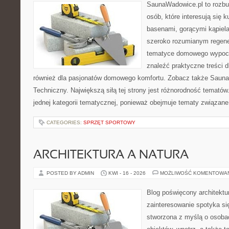
SaunaWadowice.pl to rozbu
osób, które interesują się k
basenami, gorącymi kąpiel
szeroko rozumianym regener
tematyce domowego wypocz
znaleźć praktyczne treści d
również dla pasjonatów domowego komfortu. Zobacz także Sauna
Techniczny. Największą siłą tej strony jest różnorodność tematów
jednej kategorii tematycznej, ponieważ obejmuje tematy związane
CATEGORIES:
SPRZĘT SPORTOWY
ARCHITEKTURA A NATURA
POSTED BY ADMIN
KWI - 16 - 2026
MOŻLIWOŚĆ KOMENTOWA
Blog poświęcony architektu
zainteresowanie spotyka si
stworzona z myślą o osobac