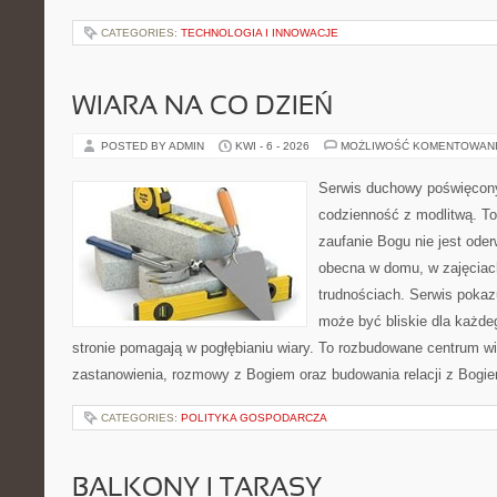
CATEGORIES:
TECHNOLOGIA I INNOWACJE
WIARA NA CO DZIEŃ
POSTED BY ADMIN
KWI - 6 - 2026
MOŻLIWOŚĆ KOMENTOWAN
Serwis duchowy poświęcony 
codzienność z modlitwą. To
zaufanie Bogu nie jest ode
obecna w domu, w zajęciach
trudnościach. Serwis pokaz
może być bliskie dla każdeg
stronie pomagają w pogłębianiu wiary. To rozbudowane centrum w
zastanowienia, rozmowy z Bogiem oraz budowania relacji z Bogie
CATEGORIES:
POLITYKA GOSPODARCZA
BALKONY I TARASY