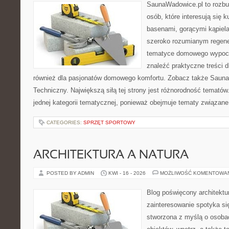
SaunaWadowice.pl to rozbu
osób, które interesują się k
basenami, gorącymi kąpiel
szeroko rozumianym regener
tematyce domowego wypocz
znaleźć praktyczne treści d
również dla pasjonatów domowego komfortu. Zobacz także Sauna
Techniczny. Największą siłą tej strony jest różnorodność tematów
jednej kategorii tematycznej, ponieważ obejmuje tematy związane
CATEGORIES:
SPRZĘT SPORTOWY
ARCHITEKTURA A NATURA
POSTED BY ADMIN
KWI - 16 - 2026
MOŻLIWOŚĆ KOMENTOWA
Blog poświęcony architektu
zainteresowanie spotyka si
stworzona z myślą o osobac