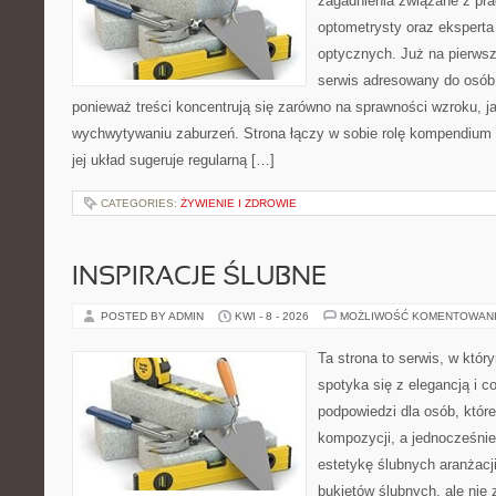
zagadnienia związane z prac
optometrysty oraz eksperta
optycznych. Już na pierwszy
serwis adresowany do osób
ponieważ treści koncentrują się zarówno na sprawności wzroku, 
wychwytywaniu zaburzeń. Strona łączy w sobie rolę kompendium 
jej układ sugeruje regularną […]
CATEGORIES:
ŻYWIENIE I ZDROWIE
INSPIRACJE ŚLUBNE
POSTED BY ADMIN
KWI - 8 - 2026
MOŻLIWOŚĆ KOMENTOWAN
Ta strona to serwis, w któ
spotyka się z elegancją i co
podpowiedzi dla osób, któr
kompozycji, a jednocześnie
estetykę ślubnych aranżacji
bukietów ślubnych, ale nie 