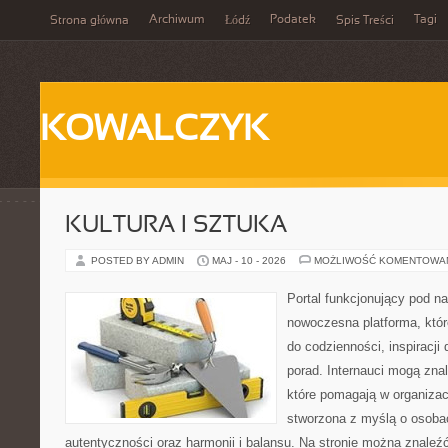
Archiwum
Podatek
Tagi
Strona główna
Łódź
Spis Treści
KOWALCZYK
KULTURA I SZTUKA
POSTED BY ADMIN
MAJ - 10 - 2026
MOŻLIWOŚĆ KOMENTOWA
Portal funkcjonujący pod 
nowoczesna platforma, któr
do codzienności, inspiracji
porad. Internauci mogą znal
które pomagają w organizacj
stworzona z myślą o osoba
autentyczności oraz harmonii i balansu. Na stronie można znaleź