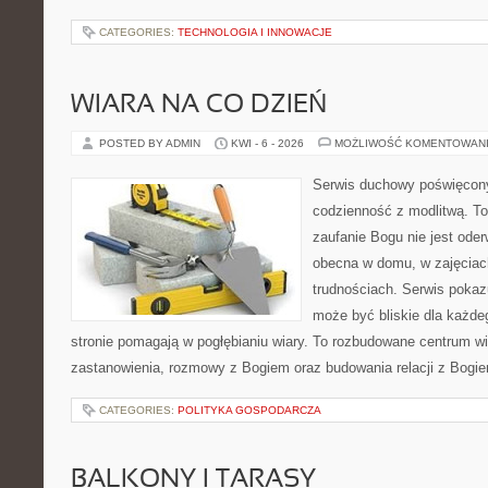
CATEGORIES:
TECHNOLOGIA I INNOWACJE
WIARA NA CO DZIEŃ
POSTED BY ADMIN
KWI - 6 - 2026
MOŻLIWOŚĆ KOMENTOWAN
Serwis duchowy poświęcony 
codzienność z modlitwą. To
zaufanie Bogu nie jest ode
obecna w domu, w zajęciach
trudnościach. Serwis pokaz
może być bliskie dla każdeg
stronie pomagają w pogłębianiu wiary. To rozbudowane centrum w
zastanowienia, rozmowy z Bogiem oraz budowania relacji z Bogie
CATEGORIES:
POLITYKA GOSPODARCZA
BALKONY I TARASY