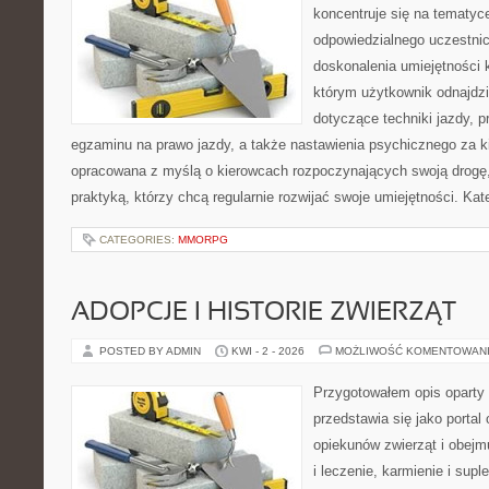
koncentruje się na tematyc
odpowiedzialnego uczestni
doskonalenia umiejętności 
którym użytkownik odnajdzi
dotyczące techniki jazdy, 
egzaminu na prawo jazdy, a także nastawienia psychicznego za ki
opracowana z myślą o kierowcach rozpoczynających swoją drogę,
praktyką, którzy chcą regularnie rozwijać swoje umiejętności. Kat
CATEGORIES:
MMORPG
ADOPCJE I HISTORIE ZWIERZĄT
POSTED BY ADMIN
KWI - 2 - 2026
MOŻLIWOŚĆ KOMENTOWAN
Przygotowałem opis oparty 
przedstawia się jako portal
opiekunów zwierząt i obejm
i leczenie, karmienie i sup