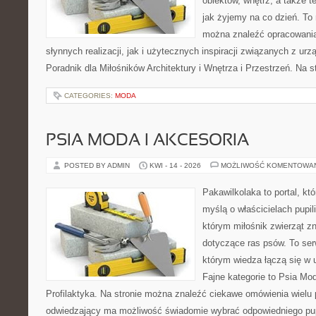
obiektów, wnętrz, a także t
jak żyjemy na co dzień. To
można znaleźć opracowani
słynnych realizacji, jak i użytecznych inspiracji związanych z 
Poradnik dla Miłośników Architektury i Wnętrza i Przestrzeń. Na st
CATEGORIES:
MODA
PSIA MODA I AKCESORIA
POSTED BY ADMIN
KWI - 14 - 2026
MOŻLIWOŚĆ KOMENTOWA
Pakawilkolaka to portal, kt
myślą o właścicielach pupil
którym miłośnik zwierząt zn
dotyczące ras psów. To se
którym wiedza łączą się w 
Fajne kategorie to Psia Mod
Profilaktyka. Na stronie można znaleźć ciekawe omówienia wielu 
odwiedzający ma możliwość świadomie wybrać odpowiedniego pup