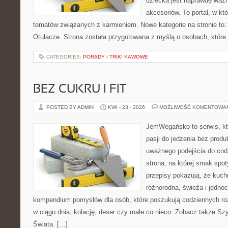
dziecka jest naprawdę wa
akcesoriów. To portal, w k
tematów związanych z karmieniem. Nowe kategorie na stronie to: 
Otulacze. Strona została przygotowana z myślą o osobach, które
CATEGORIES:
PORADY I TRIKI KAWOWE
BEZ CUKRU I FIT
POSTED BY ADMIN
KWI - 23 - 2026
MOŻLIWOŚĆ KOMENTOWA
JemWegańsko to serwis, kt
pasji do jedzenia bez prod
uważnego podejścia do cod
strona, na której smak spot
przepisy pokazują, że kuc
różnorodna, świeża i jedno
kompendium pomysłów dla osób, które poszukują codziennych roz
w ciągu dnia, kolację, deser czy małe co nieco. Zobacz także Szy
Świata. […]