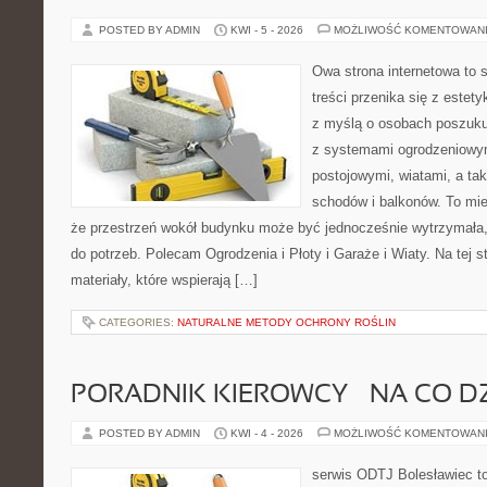
POSTED BY ADMIN
KWI - 5 - 2026
MOŻLIWOŚĆ KOMENTOWAN
Owa strona internetowa to 
treści przenika się z estet
z myślą o osobach poszukuj
z systemami ogrodzeniowym
postojowymi, wiatami, a ta
schodów i balkonów. To mie
że przestrzeń wokół budynku może być jednocześnie wytrzymała
do potrzeb. Polecam Ogrodzenia i Płoty i Garaże i Wiaty. Na tej s
materiały, które wspierają […]
CATEGORIES:
NATURALNE METODY OCHRONY ROŚLIN
PORADNIK KIEROWCY – NA CO D
POSTED BY ADMIN
KWI - 4 - 2026
MOŻLIWOŚĆ KOMENTOWAN
serwis ODTJ Bolesławiec to