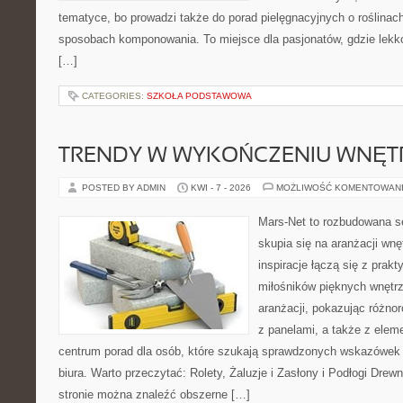
tematyce, bo prowadzi także do porad pielęgnacyjnych o roślinach
sposobach komponowania. To miejsce dla pasjonatów, gdzie lekko
[…]
CATEGORIES:
SZKOŁA PODSTAWOWA
TRENDY W WYKOŃCZENIU WNĘT
POSTED BY ADMIN
KWI - 7 - 2026
MOŻLIWOŚĆ KOMENTOWAN
Mars-Net to rozbudowana se
skupia się na aranżacji wnę
inspiracje łączą się z prak
miłośników pięknych wnętrz
aranżacji, pokazując różno
z panelami, a także z elem
centrum porad dla osób, które szukają sprawdzonych wskazówek
biura. Warto przeczytać: Rolety, Żaluzje i Zasłony i Podłogi Dre
stronie można znaleźć obszerne […]