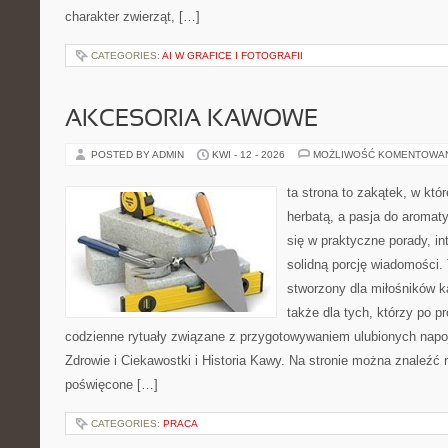
charakter zwierząt, […]
CATEGORIES:
AI W GRAFICE I FOTOGRAFII
AKCESORIA KAWOWE
POSTED BY ADMIN
KWI - 12 - 2026
MOŻLIWOŚĆ KOMENTOWA
ta strona to zakątek, w któ
herbatą, a pasja do aroma
się w praktyczne porady, in
solidną porcję wiadomości. 
stworzony dla miłośników ka
także dla tych, którzy po p
codzienne rytuały związane z przygotowywaniem ulubionych nap
Zdrowie i Ciekawostki i Historia Kawy. Na stronie można znaleźć
poświęcone […]
CATEGORIES:
PRACA