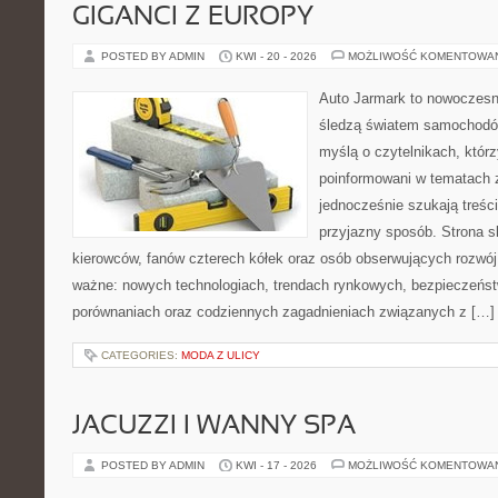
GIGANCI Z EUROPY
POSTED BY ADMIN
KWI - 20 - 2026
MOŻLIWOŚĆ KOMENTOWA
Auto Jarmark to nowoczesna
śledzą światem samochodów
myślą o czytelnikach, któr
poinformowani w tematach 
jednocześnie szukają treśc
przyjazny sposób. Strona sk
kierowców, fanów czterech kółek oraz osób obserwujących rozwój
ważne: nowych technologiach, trendach rynkowych, bezpieczeństwi
porównaniach oraz codziennych zagadnieniach związanych z […]
CATEGORIES:
MODA Z ULICY
JACUZZI I WANNY SPA
POSTED BY ADMIN
KWI - 17 - 2026
MOŻLIWOŚĆ KOMENTOWA