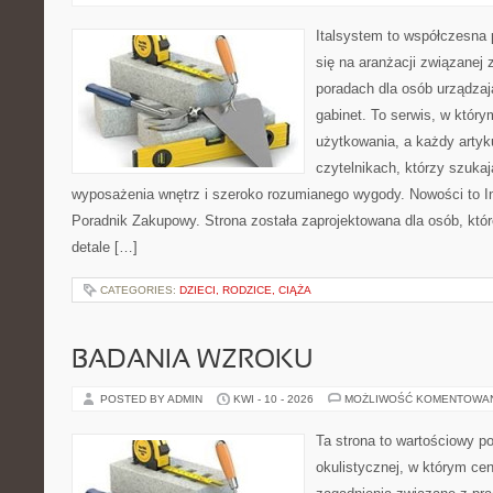
Italsystem to współczesna p
się na aranżacji związanej
poradach dla osób urządzaj
gabinet. To serwis, w który
użytkowania, a każdy artyk
czytelnikach, którzy szuk
wyposażenia wnętrz i szeroko rozumianego wygody. Nowości to Ins
Poradnik Zakupowy. Strona została zaprojektowana dla osób, któ
detale […]
CATEGORIES:
DZIECI, RODZICE, CIĄŻA
BADANIA WZROKU
POSTED BY ADMIN
KWI - 10 - 2026
MOŻLIWOŚĆ KOMENTOWA
Ta strona to wartościowy p
okulistycznej, w którym cen