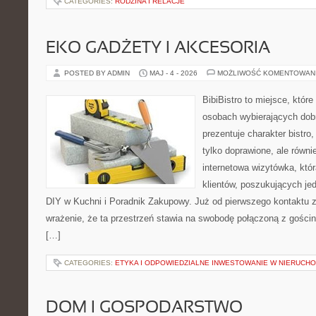
CATEGORIES:
RODZINA I RELACJE
EKO GADŻETY I AKCESORIA
POSTED BY ADMIN
MAJ - 4 - 2026
MOŻLIWOŚĆ KOMENTOWAN
BibiBistro to miejsce, które
osobach wybierających dob
prezentuje charakter bistro
tylko doprawione, ale równ
internetowa wizytówka, któ
klientów, poszukujących je
DIY w Kuchni i Poradnik Zakupowy. Już od pierwszego kontaktu
wrażenie, że ta przestrzeń stawia na swobodę połączoną z gościn
[…]
CATEGORIES:
ETYKA I ODPOWIEDZIALNE INWESTOWANIE W NIERUCH
DOM I GOSPODARSTWO