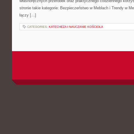
własnoręcznych przeróbek oraz praktycznego codziennego korzyst
stronie takie kategorie: Bezpieczeństwo w Meblach i Trendy w Meb
łączy […]
CATEGORIES:
KATECHEZA I NAUCZANIE KOŚCIOŁA