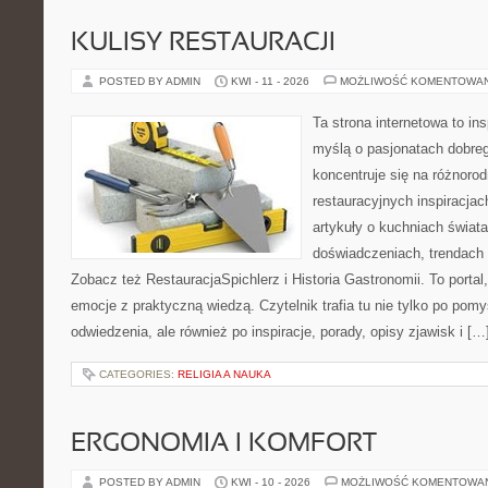
KULISY RESTAURACJI
POSTED BY ADMIN
KWI - 11 - 2026
MOŻLIWOŚĆ KOMENTOWA
Ta strona internetowa to in
myślą o pasjonatach dobreg
koncentruje się na różnoro
restauracyjnych inspiracjac
artykuły o kuchniach świata
doświadczeniach, trendach i
Zobacz też RestauracjaSpichlerz i Historia Gastronomii. To portal,
emocje z praktyczną wiedzą. Czytelnik trafia tu nie tylko po pomy
odwiedzenia, ale również po inspiracje, porady, opisy zjawisk i […
CATEGORIES:
RELIGIA A NAUKA
ERGONOMIA I KOMFORT
POSTED BY ADMIN
KWI - 10 - 2026
MOŻLIWOŚĆ KOMENTOWA