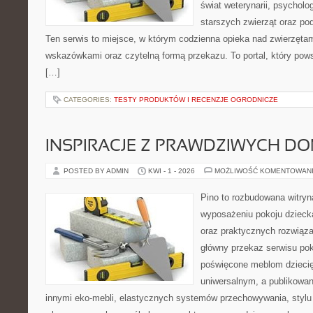
świat weterynarii, psycholo
starszych zwierząt oraz po
Ten serwis to miejsce, w którym codzienna opieka nad zwierzęta
wskazówkami oraz czytelną formą przekazu. To portal, który pow
[…]
CATEGORIES:
TESTY PRODUKTÓW I RECENZJE OGRODNICZE
INSPIRACJE Z PRAWDZIWYCH D
POSTED BY ADMIN
KWI - 1 - 2026
MOŻLIWOŚĆ KOMENTOWAN
Pino to rozbudowana witryna
wyposażeniu pokoju dziec
oraz praktycznych rozwiąz
główny przekaz serwisu pok
poświęcone meblom dzieci
uniwersalnym, a publikowan
innymi eko-mebli, elastycznych systemów przechowywania, styl