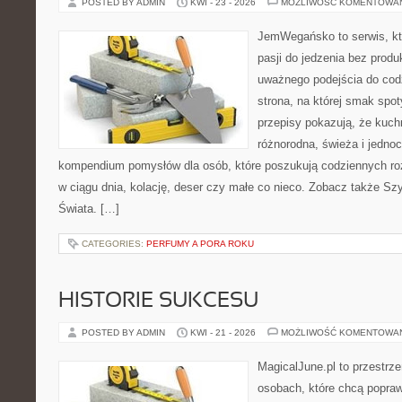
POSTED BY ADMIN
KWI - 23 - 2026
MOŻLIWOŚĆ KOMENTOWA
JemWegańsko to serwis, kt
pasji do jedzenia bez prod
uważnego podejścia do cod
strona, na której smak spot
przepisy pokazują, że kuc
różnorodna, świeża i jedno
kompendium pomysłów dla osób, które poszukują codziennych roz
w ciągu dnia, kolację, deser czy małe co nieco. Zobacz także Szy
Świata. […]
CATEGORIES:
PERFUMY A PORA ROKU
HISTORIE SUKCESU
POSTED BY ADMIN
KWI - 21 - 2026
MOŻLIWOŚĆ KOMENTOWA
MagicalJune.pl to przestrze
osobach, które chcą popra