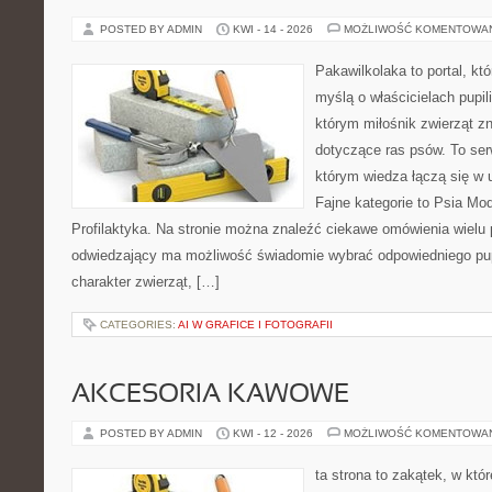
POSTED BY ADMIN
KWI - 14 - 2026
MOŻLIWOŚĆ KOMENTOWA
Pakawilkolaka to portal, kt
myślą o właścicielach pupil
którym miłośnik zwierząt zn
dotyczące ras psów. To se
którym wiedza łączą się w 
Fajne kategorie to Psia Mod
Profilaktyka. Na stronie można znaleźć ciekawe omówienia wielu 
odwiedzający ma możliwość świadomie wybrać odpowiedniego pup
charakter zwierząt, […]
CATEGORIES:
AI W GRAFICE I FOTOGRAFII
AKCESORIA KAWOWE
POSTED BY ADMIN
KWI - 12 - 2026
MOŻLIWOŚĆ KOMENTOWA
ta strona to zakątek, w któ