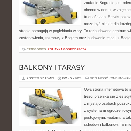
zaufanie Bogu nie jest ode
obecna w domu, w zajęciach
trudnościach. Serwis pokaz
może być bliskie dla każdeg
stronie pomagają w pogłębianiu wiary. To rozbudowane centrum w
zastanowienia, rozmowy z Bogiem oraz budowania relacji z Bogie
CATEGORIES:
POLITYKA GOSPODARCZA
BALKONY I TARASY
POSTED BY ADMIN
KWI - 5 - 2026
MOŻLIWOŚĆ KOMENTOWAN
Owa strona internetowa to 
treści przenika się z estet
z myślą o osobach poszukuj
z systemami ogrodzeniowym
postojowymi, wiatami, a ta
schodów i balkonów. To mie