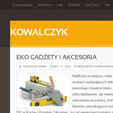
Archiwum
Podatek
Tagi
Strona główna
Łódź
Spis Treści
KOWALCZYK
EKO GADŻETY I AKCESORIA
POSTED BY ADMIN
MAJ - 4 - 2026
MOŻLIWOŚĆ KOMENTOWAN
BibiBistro to miejsce, które
osobach wybierających dob
prezentuje charakter bistro
tylko doprawione, ale równ
internetowa wizytówka, któ
klientów, poszukujących je
DIY w Kuchni i Poradnik Zakupowy. Już od pierwszego kontaktu