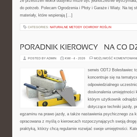
że przestrzeń wokół budynku może być jednocześnie wytrzymała
do potrzeb. Polecam Ogrodzenia i Płoty i Garaże i Wiaty. Na tej s
materiały, które wspierają […]
CATEGORIES:
NATURALNE METODY OCHRONY ROŚLIN
PORADNIK KIEROWCY – NA CO D
POSTED BY ADMIN
KWI - 4 - 2026
MOŻLIWOŚĆ KOMENTOWAN
serwis ODTJ Bolesławiec to
koncentruje się na tematyc
odpowiedzialnego uczestni
doskonalenia umiejętności 
którym użytkownik odnajdzi
dotyczące techniki jazdy, 
egzaminu na prawo jazdy, a także nastawienia psychicznego za ki
opracowana z myślą o kierowcach rozpoczynających swoją drogę,
praktyką, którzy chcą regularnie rozwijać swoje umiejętności. Kat