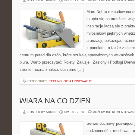
POSTED BY ADMIN
KWI - 7 - 2026
MOŻLIWOŚĆ KOMENTOWAN
Mars-Net to rozbudowana se
skupia się na aranżacji wnę
inspiracje łączą się z prak
miłośników pięknych wnętrz
aranżacji, pokazując różno
z panelami, a także z elem
centrum porad dla osób, które szukają sprawdzonych wskazówek
biura. Warto przeczytać: Rolety, Żaluzje i Zasłony i Podłogi Dre
stronie można znaleźć obszerne […]
CATEGORIES:
TECHNOLOGIA I INNOWACJE
WIARA NA CO DZIEŃ
POSTED BY ADMIN
KWI - 6 - 2026
MOŻLIWOŚĆ KOMENTOWAN
Serwis duchowy poświęcony 
codzienność z modlitwą. To