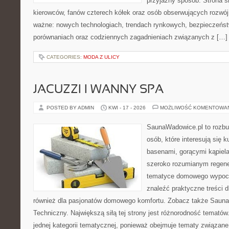
przyjazny sposób. Strona sk
kierowców, fanów czterech kółek oraz osób obserwujących rozwój
ważne: nowych technologiach, trendach rynkowych, bezpieczeństwi
porównaniach oraz codziennych zagadnieniach związanych z […]
CATEGORIES:
MODA Z ULICY
JACUZZI I WANNY SPA
POSTED BY ADMIN
KWI - 17 - 2026
MOŻLIWOŚĆ KOMENTOWA
SaunaWadowice.pl to rozbu
osób, które interesują się k
basenami, gorącymi kąpiel
szeroko rozumianym regener
tematyce domowego wypocz
znaleźć praktyczne treści d
również dla pasjonatów domowego komfortu. Zobacz także Sauna
Techniczny. Największą siłą tej strony jest różnorodność tematów
jednej kategorii tematycznej, ponieważ obejmuje tematy związane