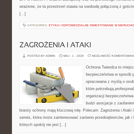
wrażenie, że ta przestrzeń stawia na swobodę połączoną z gościn
[…]
CATEGORIES:
ETYKA I ODPOWIEDZIALNE INWESTOWANIE W NIERUCH
ZAGROŻENIA I ATAKI
POSTED BY ADMIN
MAJ - 1 - 2026
MOŻLIWOŚĆ KOMENTOWAN
Ochrona Twierdza to miejsc
bezpieczeństwa w sposób p
opracowana z myślą o osoba
które potrzebują profesjon
organizacji bezpieczeństw
budzi asocjacje z zaufaniem
branży ochrony mają kluczową rolę. Polecam: Zagrożenia i Ataki i 
serwis, która może zainteresować zarówno przedsiębiorców, jak i 
których spokój nie jest […]