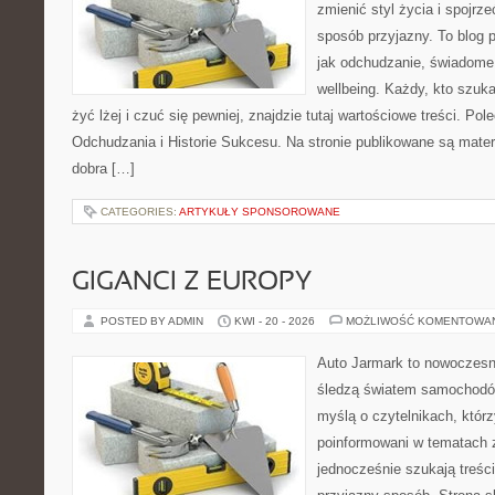
zmienić styl życia i spojrz
sposób przyjazny. To blog
jak odchudzanie, świadome 
wellbeing. Każdy, kto szuka
żyć lżej i czuć się pewniej, znajdzie tutaj wartościowe treści. P
Odchudzania i Historie Sukcesu. Na stronie publikowane są materi
dobra […]
CATEGORIES:
ARTYKUŁY SPONSOROWANE
GIGANCI Z EUROPY
POSTED BY ADMIN
KWI - 20 - 2026
MOŻLIWOŚĆ KOMENTOWA
Auto Jarmark to nowoczesna
śledzą światem samochodów
myślą o czytelnikach, któr
poinformowani w tematach 
jednocześnie szukają treśc