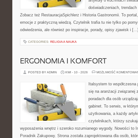
artykuły o kuchniach świata
doświadczeniach, trendach i
Zobacz też RestauracjaSpichlerz i Historia Gastronomii. To portal,
emocje z praktyczną wiedzą. Czytelnik trafia tu nie tylko po pomy
odwiedzenia, ale również po inspiracje, porady, opisy zjawisk i […
CATEGORIES:
RELIGIA A NAUKA
ERGONOMIA I KOMFORT
POSTED BY ADMIN
KWI - 10 - 2026
MOŻLIWOŚĆ KOMENTOWA
Italsystem to współczesna p
się na aranżacji związanej
poradach dla osób urządzaj
gabinet. To serwis, w który
użytkowania, a każdy artyk
czytelnikach, którzy szuk
wyposażenia wnętrz i szeroko rozumianego wygody. Nowości to Ins
Poradnik Zakupowy. Strona została zaprojektowana dla osób, któ