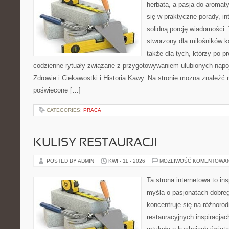
herbatą, a pasja do aroma
się w praktyczne porady, in
solidną porcję wiadomości. 
stworzony dla miłośników ka
także dla tych, którzy po p
codzienne rytuały związane z przygotowywaniem ulubionych nap
Zdrowie i Ciekawostki i Historia Kawy. Na stronie można znaleźć
poświęcone […]
CATEGORIES:
PRACA
KULISY RESTAURACJI
POSTED BY ADMIN
KWI - 11 - 2026
MOŻLIWOŚĆ KOMENTOWA
Ta strona internetowa to in
myślą o pasjonatach dobreg
koncentruje się na różnoro
restauracyjnych inspiracjac