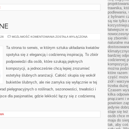
projektowani
E
trawnika, kt
podlewania, 
z bylinami c
są nie tylko
korzystniejs
BNE
łatwiejsze 
nowoczesnyc
INSPIRACJE
026
MOŻLIWOŚĆ KOMENTOWANIA
ZOSTAŁA WYŁĄCZONA
się zbiornik
ŚLUBNE
naturalne ma
dostosowane
Ta strona to serwis, w którym sztuka układania kwiatów
klimatyczny
spotyka się z elegancją i codzienną inspiracją. To zbiór
bardziej odp
codziennej p
podpowiedzi dla osób, które szukają pięknych
kompozycja p
kompozycji, a jednocześnie chcą lepiej zrozumieć
można podzie
które razem 
estetykę ślubnych aranżacji. Całość skupia się wokół
część może 
ziół i warzy
bukietów ślubnych, ale nie zamyka się wyłącznie w tej
trzeba dużej
rad pielęgnacyjnych o roślinach, sezonowości, trwałości i
Czasem wyst
kilka odpowi
ce dla pasjonatów, gdzie lekkość łączy się z codzienną
pnączami i 
powinien zap
jedynie dob
staje się te
OWA
osób chce mi
maja do sier
tak, aby coś
cały rok. Wi