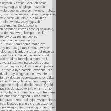
a ogrodu. Zamiast wielkich połaci
óre wymagają ciągłego koszenia i
wiele osób wybiera łąki kwietne, rabaty
zy rośliny okrywowe. Takie rozwiązania
 efektowne wizualnie, ale również
ze dla owadów zapylających i
w utrzymaniu. Dodatkowo w
h ogrodach coraz częściej pojawiają
i na deszczówkę, kompostowniki,
teriały oraz rośliny dobrze
 do lokalnych warunków
ch. Dzięki temu ogród może być
orny na suszę i mniej kosztowny w
ielęgnacji. Bardzo istotna jest również
rzestrzeni. Nawet niewielki ogród
lić na kilka funkcjonalnych stref,
stworzą harmonijną całość. Jedna
służyć wypoczynkowi, druga uprawie
w, a trzecia być bardziej ozdobna. Nie
 działki, by osiągnąć ciekawy efekt.
arczy dobrze poprowadzona ścieżka,
ednio dobranych nasadzeń, pergola z
wygodne miejsce do siedzenia. Ogród
raszać do przebywania w nim, a nie
rze wyglądać z okna. Ważnym trendem
ż całoroczność ogrodu. Coraz mniej
eć przestrzeń atrakcyjną wyłącznie od
pnia. Dlatego planuje się nasadzenia
 ciekawego działo się w ogrodzie przez
osną pojawiają się cebulowe kwiaty i