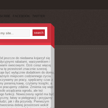
SCRIBE
FACEBOOK
TWITTER
d jeszcze do niedawna kojarzył się
adycyjnymi rabatami, warzywnikiem i
ewami owocowymi. Dziś coraz więcej
na tę przestrzeń znacznie szerzej.
taje być wyłącznie dodatkiem do domu,
 ważnym miejscem codziennego życia.
poczywamy po pracy, spędzamy czas z
emy poranną kawę, czytamy książki, a
 pracujemy zdalnie. Zmienia się więc
osób urządzania ogrodu, ale też
jego funkcji. Nowoczesny ogród ma być
tyczny, łatwy w pielęgnacji i przyjazny
ludzi, jak i dla przyrody. Pierwszym
tworzenia dobrej przestrzeni wokół