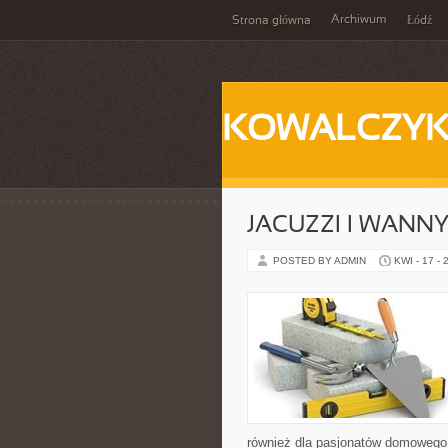
Archiwum
Strona główna
Łódź
KOWALCZY
JACUZZI I WANN
POSTED BY ADMIN
KWI - 17 - 
również dla pasjonatów domowego