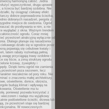
stworzą harmonijną całość. Jedna
służyć wypoczynkowi, druga uprawie
w, a trzecia być bardziej ozdobna. Nie
 działki, by osiągnąć ciekawy efekt.
arczy dobrze poprowadzona ścieżka,
ednio dobranych nasadzeń, pergola z
wygodne miejsce do siedzenia. Ogród
raszać do przebywania w nim, a nie
rze wyglądać z okna. Ważnym trendem
ż całoroczność ogrodu. Coraz mniej
eć przestrzeń atrakcyjną wyłącznie od
pnia. Dlatego planuje się nasadzenia
 ciekawego działo się w ogrodzie przez
osną pojawiają się cebulowe kwiaty i
leń, latem rabaty rozkwitają pełnią
ią uwagę przyciągają trawy ozdobne i
ce się liście, a zimą strukturę ogrodu
ielone krzewy, żywopłoty i
pędy. Dzięki temu ogród nie zamienia
ą przestrzeń poza sezonem, lecz
arakter niezależnie od pory roku. Nie
inać o znaczeniu małej architektury.
we, oświetlenie, donice, obrzeża,
ergole budują klimat i wpływają na
kowania. Oświetlenie ma tu
olę, ponieważ pozwala korzystać z
e wieczorem i nadaje mu wyjątkowy
ikatnie podświetlone ścieżki, drzewa lub
ją, że przestrzeń staje się bardziej
 funkcjonalna. W nowoczesnych