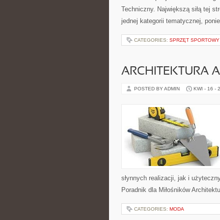
Techniczny. Największą siłą tej s
jednej kategorii tematycznej, pon
CATEGORIES:
SPRZĘT SPORTOWY
ARCHITEKTURA 
POSTED BY ADMIN
KWI - 16 - 
słynnych realizacji, jak i użytec
Poradnik dla Miłośników Architektur
CATEGORIES:
MODA