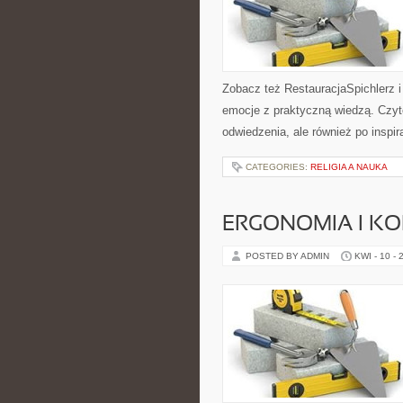
Zobacz też RestauracjaSpichlerz i 
emocje z praktyczną wiedzą. Czytel
odwiedzenia, ale również po inspir
CATEGORIES:
RELIGIA A NAUKA
ERGONOMIA I K
POSTED BY ADMIN
KWI - 10 - 