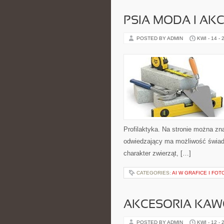
PSIA MODA I AK
POSTED BY ADMIN
KWI - 14 - 
Profilaktyka. Na stronie można zn
odwiedzający ma możliwość świad
charakter zwierząt, […]
CATEGORIES:
AI W GRAFICE I FOT
AKCESORIA KA
POSTED BY ADMIN
KWI - 12 - 