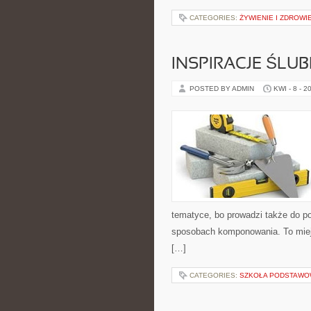
CATEGORIES:
ŻYWIENIE I ZDROWI
INSPIRACJE ŚLU
POSTED BY ADMIN
KWI - 8 - 2
tematyce, bo prowadzi także do po
sposobach komponowania. To miejs
[…]
CATEGORIES:
SZKOŁA PODSTAW