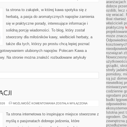
aranżacjach 
KAWOWE
dobrze przem
ta strona to zakątek, w której kawa spotyka się z
ozdób, lecz 
się wracać.
herbatą, a pasja do aromatycznych napojów zamienia
tkwi również
właścicieli 
się w praktyczne porady, interesujące informacje i
praktyczny
k
solidną porcję wiadomości. To blog, który został
projektowani
może znaczą
stworzony dla miłośników kawy, wielbicieli herbaty, a
Odpowiednio
także dla tych, którzy po prostu chcą lepiej poznać
kosztownych 
nieodpowied
zygotowywaniem ulubionych napojów. Polecam Kawa a
rozwiązań zb
Nowoczesny 
Kawy. Na stronie można znaleźć rozbudowane artykuły
użytkowości
grządki, skrz
strefy jadal
pomidory, mi
są już dome
niewielkiej 
miniwarzywni
codzienne go
ACJI
ogrodami pr
budki lęgowe
KULISY
2026
MOŻLIWOŚĆ KOMENTOWANIA
ZOSTAŁA WYŁĄCZONA
odpowiednio
RESTAURACJI
ekosystemem,
Istotna jest
Ta strona internetowa to inspirujące miejsce stworzone z
ogrodem. Do
myślą o pasjonatach dobrego jedzenia, które
zewnętrzna 
przedłużenie