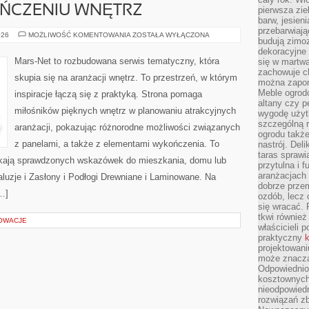
ŃCZENIU WNĘTRZ
pierwsza zie
barw, jesien
przebarwiają
TRENDY
026
MOŻLIWOŚĆ KOMENTOWANIA
ZOSTAŁA WYŁĄCZONA
budują zimoz
W
WYKOŃCZENIU
dekoracyjne 
WNĘTRZ
Mars-Net to rozbudowana serwis tematyczny, która
się w martw
zachowuje ch
skupia się na aranżacji wnętrz. To przestrzeń, w którym
można zapom
Meble ogrodo
inspiracje łączą się z praktyką. Strona pomaga
altany czy p
miłośników pięknych wnętrz w planowaniu atrakcyjnych
wygodę użyt
szczególną r
aranżacji, pokazując różnorodne możliwości związanych
ogrodu takż
z panelami, a także z elementami wykończenia. To
nastrój. Del
taras sprawia
zukają sprawdzonych wskazówek do mieszkania, domu lub
przytulna i
aranżacjach 
aluzje i Zasłony i Podłogi Drewniane i Laminowane. Na
dobrze przem
…]
ozdób, lecz 
się wracać.
tkwi również
NOWACJE
właścicieli 
praktyczny
k
projektowani
może znaczą
Odpowiednio
kosztownych 
nieodpowied
rozwiązań zb