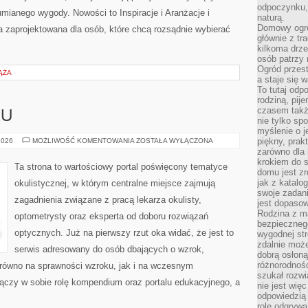
odpoczynku, 
mianego wygody. Nowości to Inspiracje i Aranżacje i
naturą.
Domowy ogró
 zaprojektowana dla osób, które chcą rozsądnie wybierać
głównie z tr
kilkoma drz
osób patrzy 
Ogród przes
IĄŻA
a staje się
To tutaj od
rodziną, pij
czasem także
KU
nie tylko sp
myślenie o 
BADANIA
piękny, prak
2026
MOŻLIWOŚĆ KOMENTOWANIA
ZOSTAŁA WYŁĄCZONA
WZROKU
zarówno dla 
krokiem do s
Ta strona to wartościowy portal poświęcony tematyce
domu jest zr
jak z katalo
okulistycznej, w którym centralne miejsce zajmują
swoje zadani
zagadnienia związane z pracą lekarza okulisty,
jest dopaso
Rodzina z m
optometrysty oraz eksperta od doboru rozwiązań
bezpiecznego
optycznych. Już na pierwszy rzut oka widać, że jest to
wygodnej st
zdalnie moż
serwis adresowany do osób dbających o wzrok,
dobrą osłoną 
różnorodnośc
zarówno na sprawności wzroku, jak i na wczesnym
szukał rozw
ączy w sobie rolę kompendium oraz portalu edukacyjnego, a
nie jest wię
odpowiedzią 
rolę odgrywa