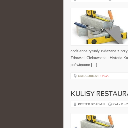
codzienne rytuały związane z pr
Zdrowie i Ciekawostki i Historia 
poświęcone […]
CATEGORIES:
PRACA
KULISY RESTAUR
POSTED BY ADMIN
KWI - 11 - 