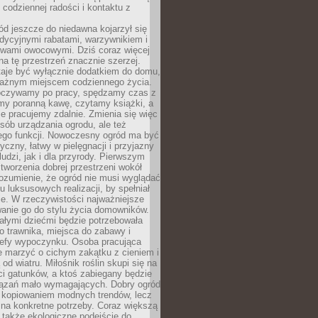
codziennej radości i kontaktu z
d jeszcze do niedawna kojarzył się
adycyjnymi rabatami, warzywnikiem i
ewami owocowymi. Dziś coraz więcej
na tę przestrzeń znacznie szerzej.
taje być wyłącznie dodatkiem do domu,
 ważnym miejscem codziennego życia.
poczywamy po pracy, spędzamy czas z
emy poranną kawę, czytamy książki, a
 pracujemy zdalnie. Zmienia się więc
osób urządzania ogrodu, ale też
jego funkcji. Nowoczesny ogród ma być
tyczny, łatwy w pielęgnacji i przyjazny
ludzi, jak i dla przyrody. Pierwszym
tworzenia dobrej przestrzeni wokół
ozumienie, że ogród nie musi wyglądać
gu luksusowych realizacji, by spełniał
e. W rzeczywistości najważniejsze
wanie go do stylu życia domowników.
ałymi dziećmi będzie potrzebowała
 trawnika, miejsca do zabawy i
refy wypoczynku. Osoba pracująca
e marzyć o cichym zakątku z cieniem i
od wiatru. Miłośnik roślin skupi się na
i gatunków, a ktoś zabiegany będzie
iązań mało wymagających. Dobry ogród
c kopiowaniem modnych trendów, lecz
na konkretne potrzeby. Coraz większą
 także ekologiczne podejście do