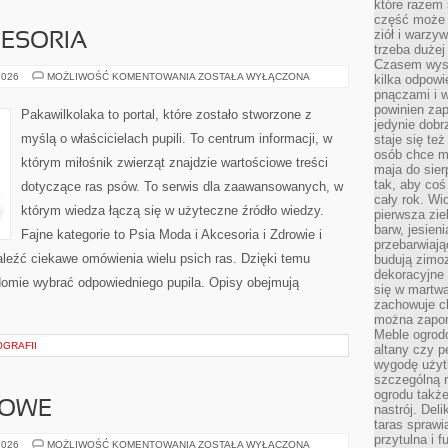
które razem 
część może 
ziół i warzy
CESORIA
trzeba dużej
Czasem wyst
PSIA
2026
MOŻLIWOŚĆ KOMENTOWANIA
ZOSTAŁA WYŁĄCZONA
kilka odpowi
MODA
pnączami i 
I
powinien zap
AKCESORIA
Pakawilkolaka to portal, które zostało stworzone z
jedynie dob
myślą o właścicielach pupili. To centrum informacji, w
staje się te
osób chce mi
którym miłośnik zwierząt znajdzie wartościowe treści
maja do sier
tak, aby coś
dotyczące ras psów. To serwis dla zaawansowanych, w
cały rok. Wi
którym wiedza łączą się w użyteczne źródło wiedzy.
pierwsza zie
barw, jesien
Fajne kategorie to Psia Moda i Akcesoria i Zdrowie i
przebarwiają
aleźć ciekawe omówienia wielu psich ras. Dzięki temu
budują zimoz
dekoracyjne 
omie wybrać odpowiedniego pupila. Opisy obejmują
się w martw
zachowuje ch
można zapom
Meble ogrodo
OGRAFII
altany czy p
wygodę użyt
szczególną r
ogrodu takż
WOWE
nastrój. Del
taras sprawia
przytulna i
AKCESORIA
2026
MOŻLIWOŚĆ KOMENTOWANIA
ZOSTAŁA WYŁĄCZONA