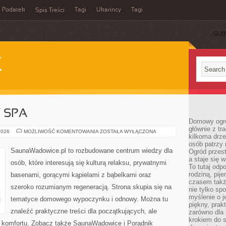
Podatek
Tagi
Ukarincy
Tagi
Spis Treści
SUB
K
Y SPA
Domowy ogró
głównie z tr
JACUZZI
2026
MOŻLIWOŚĆ KOMENTOWANIA
ZOSTAŁA WYŁĄCZONA
kilkoma drz
I
WANNY
osób patrzy 
SPA
SaunaWadowice.pl to rozbudowane centrum wiedzy dla
Ogród przes
a staje się
osób, które interesują się kulturą relaksu, prywatnymi
To tutaj od
rodziną, pij
basenami, gorącymi kąpielami z bąbelkami oraz
czasem także
szeroko rozumianym regeneracją. Strona skupia się na
nie tylko sp
myślenie o 
tematyce domowego wypoczynku i odnowy. Można tu
piękny, prak
znaleźć praktyczne treści dla początkujących, ale
zarówno dla 
krokiem do s
 komfortu. Zobacz także SaunaWadowice i Poradnik