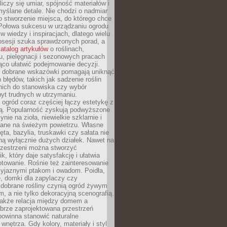
liczy się umiar, spójność materiałów i
yślane detale. Nie chodzi o nadmiar
o stworzenie miejsca, do którego chce
 Połowa sukcesu w urządzaniu ogrodu
 w wiedzy i inspiracjach, dlatego wielu
posesji szuka sprawdzonych porad, a
atalog artykułów
o roślinach,
u, pielęgnacji i sezonowych pracach
co ułatwić podejmowanie decyzji.
 dobrane wskazówki pomagają uniknąć
błędów, takich jak sadzenie roślin
nich do stanowiska czy wybór
yt trudnych w utrzymaniu.
ogród coraz częściej łączy estetykę z
ą. Popularność zyskują podwyższone
ynie na zioła, niewielkie szklarnie i
niane na świeżym powietrzu. Własne
ęta, bazylia, truskawki czy sałata nie
ną wyłącznie dużych działek. Nawet na
przestrzeni można stworzyć
k, który daje satysfakcję i ułatwia
towanie. Rośnie też zainteresowanie
zyjaznymi ptakom i owadom. Poidła,
, domki dla zapylaczy czy
 dobrane rośliny czynią ogród żywym
 a nie tylko dekoracyjną scenografią.
 także relacja między domem a
brze zaprojektowana przestrzeń
powinna stanowić naturalne
 wnętrza. Gdy kolory, materiały i styl