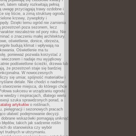
leń, latem rabaty rozkwitają pełnią
ią uwagę przyciągają trawy ozdobne i
ce się liście, a zimą strukturę ogrodu
ielone krzewy, żywopłoty i
pędy. Dzięki temu ogród nie zamienia
ą przestrzeń poza sezonem, lecz
arakter niezależnie od pory roku. Nie
inać o znaczeniu małej architektury.
we, oświetlenie, donice, obrzeża,
ergole budują klimat i wpływają na
kowania. Oświetlenie ma tu
olę, ponieważ pozwala korzystać z
e wieczorem i nadaje mu wyjątkowy
ikatnie podświetlone ścieżki, drzewa lub
ją, że przestrzeń staje się bardziej
 funkcjonalna. W nowoczesnych
liczy się umiar, spójność materiałów i
yślane detale. Nie chodzi o nadmiar
o stworzenie miejsca, do którego chce
 Połowa sukcesu w urządzaniu ogrodu
 w wiedzy i inspiracjach, dlatego wielu
posesji szuka sprawdzonych porad, a
atalog artykułów
o roślinach,
u, pielęgnacji i sezonowych pracach
co ułatwić podejmowanie decyzji.
 dobrane wskazówki pomagają uniknąć
błędów, takich jak sadzenie roślin
nich do stanowiska czy wybór
yt trudnych w utrzymaniu.