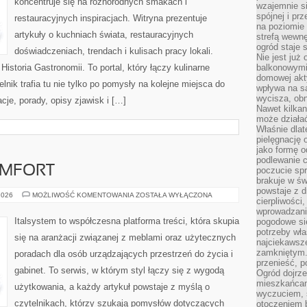
koncentruje się na różnorodnych smakach i
wzajemnie si
spójnej i pr
restauracyjnych inspiracjach. Witryna prezentuje
na poziomie 
artykuły o kuchniach świata, restauracyjnych
strefą wewnę
ogród staje 
doświadczeniach, trendach i kulisach pracy lokali.
Nie jest już
Historia Gastronomii. To portal, który łączy kulinarne
balkonowymi
domowej akt
nik trafia tu nie tylko po pomysły na kolejne miejsca do
wpływa na s
wycisza, obn
acje, porady, opisy zjawisk i […]
Nawet kilkan
może działa
Właśnie dlat
pielęgnację 
jako formę o
podlewanie c
OMFORT
poczucie spr
brakuje w św
powstaje z d
ERGONOMIA
2026
MOŻLIWOŚĆ KOMENTOWANIA
ZOSTAŁA WYŁĄCZONA
cierpliwości
I
KOMFORT
wprowadzania
Italsystem to współczesna platforma treści, która skupia
pogodowe się
potrzeby właś
się na aranżacji związanej z meblami oraz użytecznych
najciekawsze
zamkniętym.
poradach dla osób urządzających przestrzeń do życia i
przenieść, p
gabinet. To serwis, w którym styl łączy się z wygodą
Ogród dojrz
mieszkańcam
użytkowania, a każdy artykuł powstaje z myślą o
wyczuciem, s
czytelnikach, którzy szukają pomysłów dotyczących
otoczeniem 