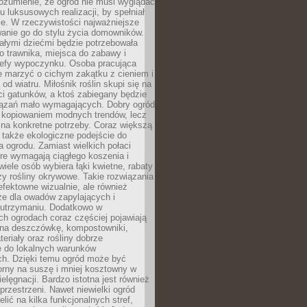
ozumienie, że ogród nie musi wyglądać
gu luksusowych realizacji, by spełniał
e. W rzeczywistości najważniejsze
wanie go do stylu życia domowników.
ałymi dziećmi będzie potrzebowała
 trawnika, miejsca do zabawy i
refy wypoczynku. Osoba pracująca
e marzyć o cichym zakątku z cieniem i
od wiatru. Miłośnik roślin skupi się na
i gatunków, a ktoś zabiegany będzie
iązań mało wymagających. Dobry ogród
c kopiowaniem modnych trendów, lecz
na konkretne potrzeby. Coraz większą
 także ekologiczne podejście do
a ogrodu. Zamiast wielkich połaci
óre wymagają ciągłego koszenia i
wiele osób wybiera łąki kwietne, rabaty
zy rośliny okrywowe. Takie rozwiązania
 efektowne wizualnie, ale również
ze dla owadów zapylających i
w utrzymaniu. Dodatkowo w
h ogrodach coraz częściej pojawiają
i na deszczówkę, kompostowniki,
teriały oraz rośliny dobrze
 do lokalnych warunków
ch. Dzięki temu ogród może być
orny na suszę i mniej kosztowny w
ielęgnacji. Bardzo istotna jest również
rzestrzeni. Nawet niewielki ogród
lić na kilka funkcjonalnych stref,