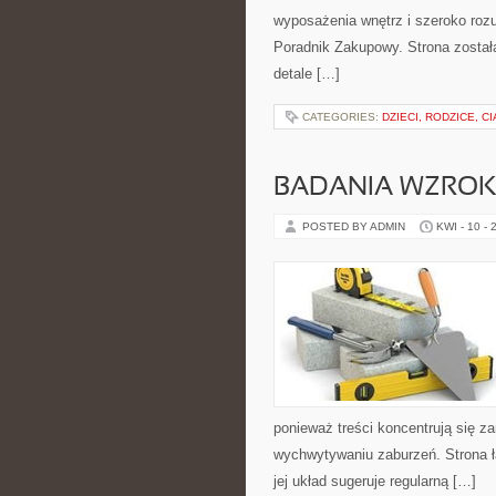
wyposażenia wnętrz i szeroko rozu
Poradnik Zakupowy. Strona została
detale […]
CATEGORIES:
DZIECI, RODZICE, C
BADANIA WZRO
POSTED BY ADMIN
KWI - 10 - 
ponieważ treści koncentrują się 
wychwytywaniu zaburzeń. Strona ł
jej układ sugeruje regularną […]