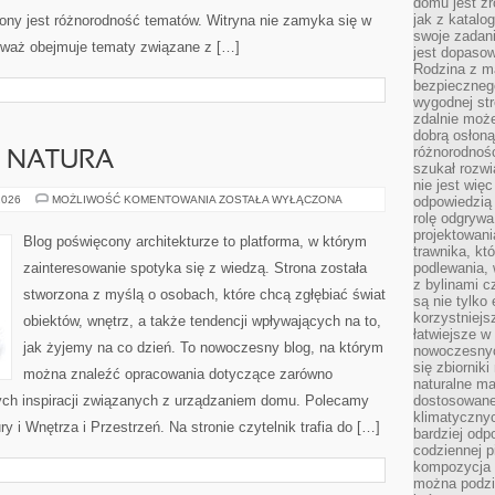
domu jest zr
jak z katalo
trony jest różnorodność tematów. Witryna nie zamyka się w
swoje zadani
ieważ obejmuje tematy związane z […]
jest dopaso
Rodzina z m
bezpiecznego
wygodnej st
zdalnie moż
dobrą osłoną 
różnorodnośc
A NATURA
szukał rozw
nie jest wię
ARCHITEKTURA
2026
MOŻLIWOŚĆ KOMENTOWANIA
ZOSTAŁA WYŁĄCZONA
odpowiedzią 
A
rolę odgrywa
NATURA
projektowani
Blog poświęcony architekturze to platforma, w którym
trawnika, kt
zainteresowanie spotyka się z wiedzą. Strona została
podlewania, 
z bylinami c
stworzona z myślą o osobach, które chcą zgłębiać świat
są nie tylko
korzystniejs
obiektów, wnętrz, a także tendencji wpływających na to,
łatwiejsze 
jak żyjemy na co dzień. To nowoczesny blog, na którym
nowoczesnyc
się zbiornik
można znaleźć opracowania dotyczące zarówno
naturalne ma
znych inspiracji związanych z urządzaniem domu. Polecamy
dostosowane
klimatyczny
y i Wnętrza i Przestrzeń. Na stronie czytelnik trafia do […]
bardziej odp
codziennej p
kompozycja p
można podzie