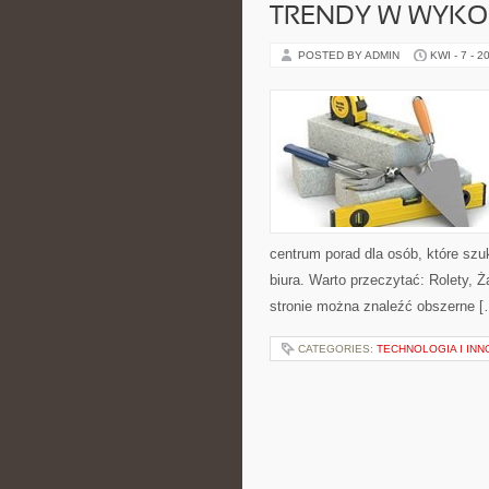
TRENDY W WYKO
POSTED BY ADMIN
KWI - 7 - 2
centrum porad dla osób, które s
biura. Warto przeczytać: Rolety, Ż
stronie można znaleźć obszerne [
CATEGORIES:
TECHNOLOGIA I IN