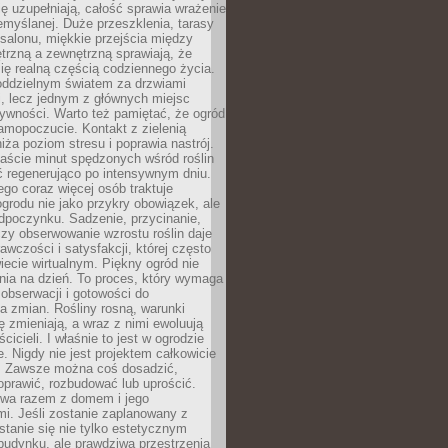
ę uzupełniają, całość sprawia wrażenie
zemyślanej. Duże przeszklenia, tarasy
salonu, miękkie przejścia między
trzną a zewnętrzną sprawiają, że
się realną częścią codziennego życia.
 oddzielnym światem za drzwiami
, lecz jednym z głównych miejsc
ywności. Warto też pamiętać, że ogród
amopoczucie. Kontakt z zielenią
iża poziom stresu i poprawia nastrój.
aście minut spędzonych wśród roślin
ć regenerująco po intensywnym dniu.
ego coraz więcej osób traktuje
ogrodu nie jako przykry obowiązek, ale
dpoczynku. Sadzenie, przycinanie,
zy obserwowanie wzrostu roślin daje
awczości i satysfakcji, której często
iecie wirtualnym. Piękny ogród nie
nia na dzień. To proces, który wymaga
, obserwacji i gotowości do
 zmian. Rośliny rosną, warunki
 zmieniają, a wraz z nimi ewoluują
cicieli. I właśnie to jest w ogrodzie
. Nigdy nie jest projektem całkowicie
 Zawsze można coś dosadzić,
oprawić, rozbudować lub uprościć.
ewa razem z domem i jego
i. Jeśli zostanie zaplanowany z
tanie się nie tylko estetycznym
budynku, ale prawdziwą przestrzenią