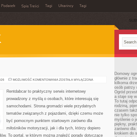
Podatek
Tagi
Ukarincy
Tagi
Spis Treści
SUB
K
E
Domowy ogró
głównie z tr
TESTY
026
MOŻLIWOŚĆ KOMENTOWANIA
ZOSTAŁA WYŁĄCZONA
kilkoma drz
I
RECENZJE
osób patrzy 
Rentdabcar to praktyczny serwis internetowy
Ogród przes
a staje się
prowadzony z myślą o osobach, które interesują się
To tutaj od
rodziną, pij
samochodami. Strona gromadzi wiele przydatnych
czasem także
tematów związanych z pojazdami, dzięki czemu może
nie tylko sp
myślenie o 
być pomocnym punktem startowym zarówno dla
piękny, prak
miłośników motoryzacji, jak i dla tych, którzy dopiero
zarówno dla 
krokiem do s
ów. To portal, w którym można znaleźć porady dotyczące