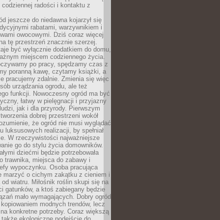
codziennej radości i kontaktu z
d jeszcze do niedawna kojarzył się
adycyjnymi rabatami, warzywnikiem i
ewami owocowymi. Dziś coraz więcej
na tę przestrzeń znacznie szerzej.
taje być wyłącznie dodatkiem do domu,
 ważnym miejscem codziennego życia.
poczywamy po pracy, spędzamy czas z
emy poranną kawę, czytamy książki, a
 pracujemy zdalnie. Zmienia się więc
osób urządzania ogrodu, ale też
jego funkcji. Nowoczesny ogród ma być
tyczny, łatwy w pielęgnacji i przyjazny
ludzi, jak i dla przyrody. Pierwszym
tworzenia dobrej przestrzeni wokół
ozumienie, że ogród nie musi wyglądać
gu luksusowych realizacji, by spełniał
e. W rzeczywistości najważniejsze
wanie go do stylu życia domowników.
ałymi dziećmi będzie potrzebowała
 trawnika, miejsca do zabawy i
refy wypoczynku. Osoba pracująca
e marzyć o cichym zakątku z cieniem i
od wiatru. Miłośnik roślin skupi się na
i gatunków, a ktoś zabiegany będzie
iązań mało wymagających. Dobry ogród
c kopiowaniem modnych trendów, lecz
na konkretne potrzeby. Coraz większą
 także ekologiczne podejście do