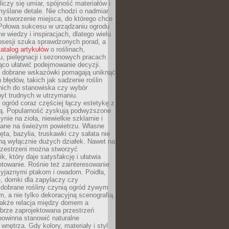
liczy się umiar, spójność materiałów i
yślane detale. Nie chodzi o nadmiar
o stworzenie miejsca, do którego chce
 Połowa sukcesu w urządzaniu ogrodu
 w wiedzy i inspiracjach, dlatego wielu
posesji szuka sprawdzonych porad, a
atalog artykułów
o roślinach,
u, pielęgnacji i sezonowych pracach
co ułatwić podejmowanie decyzji.
 dobrane wskazówki pomagają uniknąć
błędów, takich jak sadzenie roślin
nich do stanowiska czy wybór
yt trudnych w utrzymaniu.
ogród coraz częściej łączy estetykę z
ą. Popularność zyskują podwyższone
ynie na zioła, niewielkie szklarnie i
niane na świeżym powietrzu. Własne
ęta, bazylia, truskawki czy sałata nie
ną wyłącznie dużych działek. Nawet na
przestrzeni można stworzyć
k, który daje satysfakcję i ułatwia
towanie. Rośnie też zainteresowanie
zyjaznymi ptakom i owadom. Poidła,
, domki dla zapylaczy czy
 dobrane rośliny czynią ogród żywym
 a nie tylko dekoracyjną scenografią.
 także relacja między domem a
brze zaprojektowana przestrzeń
powinna stanowić naturalne
 wnętrza. Gdy kolory, materiały i styl