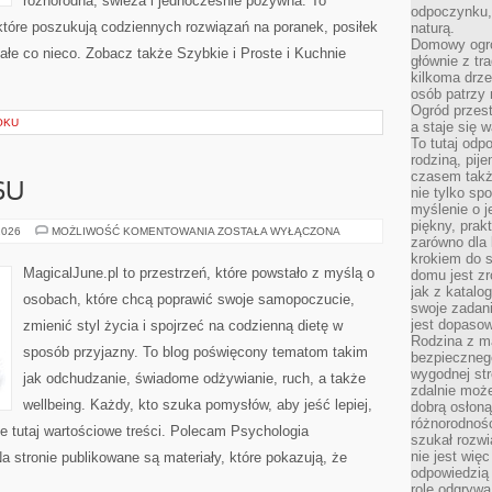
różnorodna, świeża i jednocześnie pożywna. To
odpoczynku, 
óre poszukują codziennych rozwiązań na poranek, posiłek
naturą.
Domowy ogró
małe co nieco. Zobacz także Szybkie i Proste i Kuchnie
głównie z tr
kilkoma drz
osób patrzy 
Ogród przes
OKU
a staje się
To tutaj od
rodziną, pij
czasem także
SU
nie tylko sp
myślenie o 
piękny, prak
HISTORIE
2026
MOŻLIWOŚĆ KOMENTOWANIA
ZOSTAŁA WYŁĄCZONA
zarówno dla 
SUKCESU
krokiem do s
MagicalJune.pl to przestrzeń, które powstało z myślą o
domu jest zr
jak z katalo
osobach, które chcą poprawić swoje samopoczucie,
swoje zadani
jest dopaso
zmienić styl życia i spojrzeć na codzienną dietę w
Rodzina z m
sposób przyjazny. To blog poświęcony tematom takim
bezpiecznego
wygodnej st
jak odchudzanie, świadome odżywianie, ruch, a także
zdalnie moż
wellbeing. Każdy, kto szuka pomysłów, aby jeść lepiej,
dobrą osłoną 
różnorodnośc
zie tutaj wartościowe treści. Polecam Psychologia
szukał rozw
nie jest wię
a stronie publikowane są materiały, które pokazują, że
odpowiedzią 
rolę odgrywa