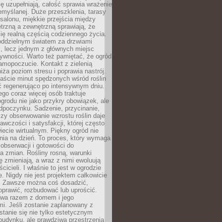
ę uzupełniają, całość sprawia wrażenie
zemyślanej. Duże przeszklenia, tarasy
salonu, miękkie przejścia między
trzną a zewnętrzną sprawiają, że
się realną częścią codziennego życia.
 oddzielnym światem za drzwiami
, lecz jednym z głównych miejsc
ywności. Warto też pamiętać, że ogród
amopoczucie. Kontakt z zielenią
iża poziom stresu i poprawia nastrój.
aście minut spędzonych wśród roślin
ć regenerująco po intensywnym dniu.
ego coraz więcej osób traktuje
ogrodu nie jako przykry obowiązek, ale
dpoczynku. Sadzenie, przycinanie,
zy obserwowanie wzrostu roślin daje
awczości i satysfakcji, której często
iecie wirtualnym. Piękny ogród nie
nia na dzień. To proces, który wymaga
, obserwacji i gotowości do
 zmian. Rośliny rosną, warunki
 zmieniają, a wraz z nimi ewoluują
cicieli. I właśnie to jest w ogrodzie
. Nigdy nie jest projektem całkowicie
 Zawsze można coś dosadzić,
oprawić, rozbudować lub uprościć.
ewa razem z domem i jego
i. Jeśli zostanie zaplanowany z
tanie się nie tylko estetycznym
budynku, ale prawdziwą przestrzenią