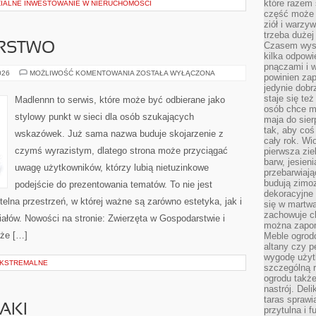
które razem 
ZIALNE INWESTOWANIE W NIERUCHOMOŚCI
część może 
ziół i warzy
trzeba dużej
Czasem wyst
ARSTWO
kilka odpowi
pnączami i 
DOM
026
MOŻLIWOŚĆ KOMENTOWANIA
ZOSTAŁA WYŁĄCZONA
powinien zap
I
jedynie dob
GOSPODARSTWO
staje się te
Madlennn to serwis, które może być odbierane jako
osób chce mi
stylowy punkt w sieci dla osób szukających
maja do sier
tak, aby coś
wskazówek. Już sama nazwa buduje skojarzenie z
cały rok. Wi
czymś wyrazistym, dlatego strona może przyciągać
pierwsza zie
barw, jesien
uwagę użytkowników, którzy lubią nietuzinkowe
przebarwiają
budują zimoz
podejście do prezentowania tematów. To nie jest
dekoracyjne 
telna przestrzeń, w której ważne są zarówno estetyka, jak i
się w martw
zachowuje ch
ałów. Nowości na stronie: Zwierzęta w Gospodarstwie i
można zapom
oże […]
Meble ogrodo
altany czy p
wygodę użyt
EKSTREMALNE
szczególną r
ogrodu takż
nastrój. Del
taras sprawia
AKI
przytulna i