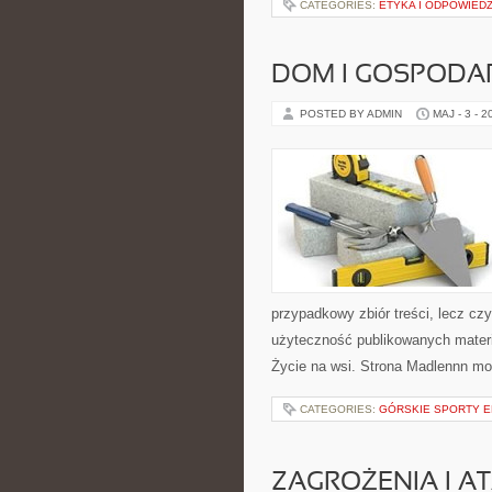
CATEGORIES:
ETYKA I ODPOWIED
DOM I GOSPOD
POSTED BY ADMIN
MAJ - 3 - 2
przypadkowy zbiór treści, lecz czy
użyteczność publikowanych materi
Życie na wsi. Strona Madlennn m
CATEGORIES:
GÓRSKIE SPORTY 
ZAGROŻENIA I AT