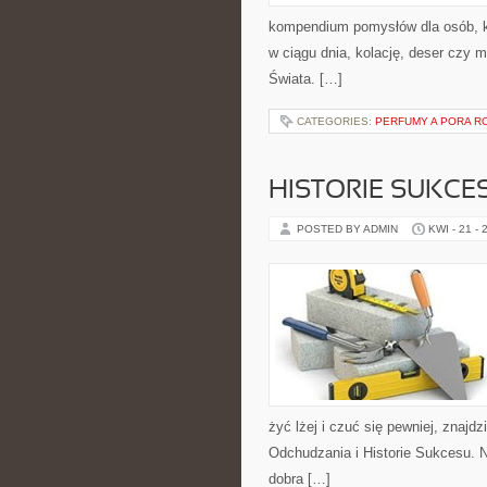
kompendium pomysłów dla osób, kt
w ciągu dnia, kolację, deser czy 
Świata. […]
CATEGORIES:
PERFUMY A PORA R
HISTORIE SUKCE
POSTED BY ADMIN
KWI - 21 - 
żyć lżej i czuć się pewniej, znajd
Odchudzania i Historie Sukcesu. N
dobra […]