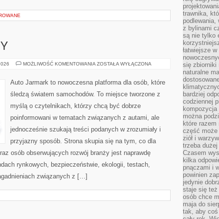
projektowani
trawnika, kt
OROWANE
podlewania, 
z bylinami c
są nie tylko
korzystniejs
PY
łatwiejsze 
nowoczesnyc
GIGANCI
2026
MOŻLIWOŚĆ KOMENTOWANIA
ZOSTAŁA WYŁĄCZONA
się zbiornik
Z
naturalne ma
EUROPY
dostosowane
Auto Jarmark to nowoczesna platforma dla osób, które
klimatyczny
śledzą światem samochodów. To miejsce tworzone z
bardziej odp
codziennej p
myślą o czytelnikach, którzy chcą być dobrze
kompozycja p
można podzie
poinformowani w tematach związanych z autami, ale
które razem 
jednocześnie szukają treści podanych w zrozumiały i
część może 
ziół i warzy
przyjazny sposób. Strona skupia się na tym, co dla
trzeba dużej
oraz osób obserwujących rozwój branży jest naprawdę
Czasem wyst
kilka odpowi
dach rynkowych, bezpieczeństwie, ekologii, testach,
pnączami i 
powinien zap
agadnieniach związanych z […]
jedynie dob
staje się te
osób chce mi
maja do sier
tak, aby coś
cały rok. Wi