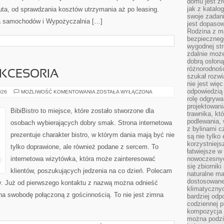
domu jest zr
jak z katalo
uta, od sprawdzania kosztów utrzymania aż po leasing.
swoje zadani
a samochodów i Wypożyczalnia […]
jest dopaso
Rodzina z m
bezpiecznego
wygodnej st
zdalnie moż
dobrą osłoną 
różnorodnośc
AKCESORIA
szukał rozw
nie jest wię
odpowiedzią 
EKO
026
MOŻLIWOŚĆ KOMENTOWANIA
ZOSTAŁA WYŁĄCZONA
GADŻETY
rolę odgrywa
I
projektowani
AKCESORIA
BibiBistro to miejsce, które zostało stworzone dla
trawnika, kt
podlewania, 
osobach wybierających dobry smak. Strona internetowa
z bylinami c
prezentuje charakter bistro, w którym dania mają być nie
są nie tylko
korzystniejs
tylko doprawione, ale również podane z sercem. To
łatwiejsze 
internetowa wizytówka, która może zainteresować
nowoczesnyc
się zbiornik
klientów, poszukujących jedzenia na co dzień. Polecam
naturalne ma
dostosowane
y. Już od pierwszego kontaktu z nazwą można odnieść
klimatyczny
 na swobodę połączoną z gościnnością. To nie jest zimna
bardziej odp
codziennej p
kompozycja p
można podzie