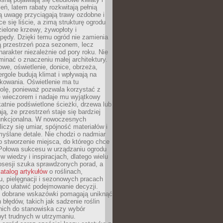
leń, latem rabaty rozkwitają pełnią
ią uwagę przyciągają trawy ozdobne i
ce się liście, a zimą strukturę ogrodu
ielone krzewy, żywopłoty i
pędy. Dzięki temu ogród nie zamienia
ą przestrzeń poza sezonem, lecz
arakter niezależnie od pory roku. Nie
inać o znaczeniu małej architektury.
we, oświetlenie, donice, obrzeża,
ergole budują klimat i wpływają na
kowania. Oświetlenie ma tu
olę, ponieważ pozwala korzystać z
e wieczorem i nadaje mu wyjątkowy
ikatnie podświetlone ścieżki, drzewa lub
ją, że przestrzeń staje się bardziej
 funkcjonalna. W nowoczesnych
liczy się umiar, spójność materiałów i
yślane detale. Nie chodzi o nadmiar
o stworzenie miejsca, do którego chce
 Połowa sukcesu w urządzaniu ogrodu
 w wiedzy i inspiracjach, dlatego wielu
posesji szuka sprawdzonych porad, a
atalog artykułów
o roślinach,
u, pielęgnacji i sezonowych pracach
co ułatwić podejmowanie decyzji.
 dobrane wskazówki pomagają uniknąć
błędów, takich jak sadzenie roślin
nich do stanowiska czy wybór
yt trudnych w utrzymaniu.