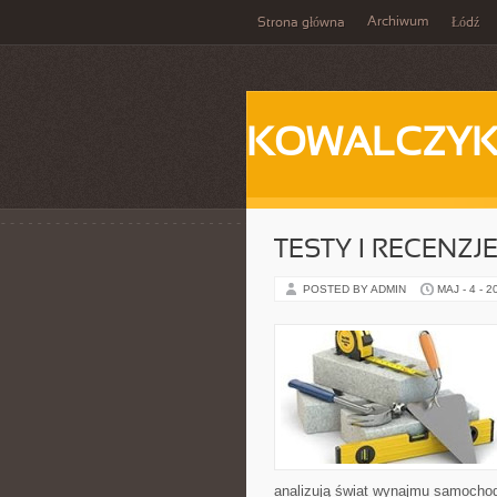
Archiwum
Strona główna
Łódź
KOWALCZY
TESTY I RECENZJ
POSTED BY ADMIN
MAJ - 4 - 2
analizują świat wynajmu samochod