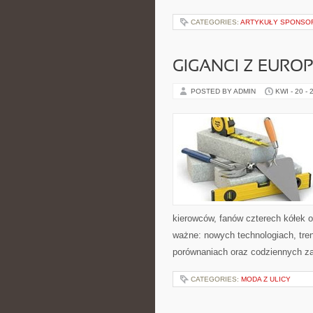
CATEGORIES:
ARTYKUŁY SPONS
GIGANCI Z EURO
POSTED BY ADMIN
KWI - 20 - 
kierowców, fanów czterech kółek 
ważne: nowych technologiach, tren
porównaniach oraz codziennych z
CATEGORIES:
MODA Z ULICY