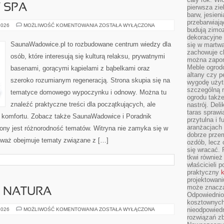
Y SPA
pierwsza zie
barw, jesien
przebarwiają
JACUZZI
2026
MOŻLIWOŚĆ KOMENTOWANIA
ZOSTAŁA WYŁĄCZONA
budują zimoz
I
WANNY
dekoracyjne 
SPA
SaunaWadowice.pl to rozbudowane centrum wiedzy dla
się w martw
zachowuje ch
osób, które interesują się kulturą relaksu, prywatnymi
można zapom
Meble ogrodo
basenami, gorącymi kąpielami z bąbelkami oraz
altany czy p
szeroko rozumianym regeneracją. Strona skupia się na
wygodę użyt
szczególną r
tematyce domowego wypoczynku i odnowy. Można tu
ogrodu takż
znaleźć praktyczne treści dla początkujących, ale
nastrój. Del
taras sprawia
 komfortu. Zobacz także SaunaWadowice i Poradnik
przytulna i
aranżacjach 
trony jest różnorodność tematów. Witryna nie zamyka się w
dobrze przem
ieważ obejmuje tematy związane z […]
ozdób, lecz 
się wracać.
tkwi również
właścicieli 
praktyczny
k
projektowani
może znaczą
A NATURA
Odpowiednio
kosztownych 
ARCHITEKTURA
nieodpowied
2026
MOŻLIWOŚĆ KOMENTOWANIA
ZOSTAŁA WYŁĄCZONA
A
rozwiązań zb
NATURA