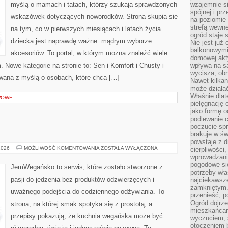
myślą o mamach i tatach, którzy szukają sprawdzonych
wzajemnie si
spójnej i pr
wskazówek dotyczących noworodków. Strona skupia się
na poziomie 
strefą wewnę
na tym, co w pierwszych miesiącach i latach życia
ogród staje 
dziecka jest naprawdę ważne: mądrym wyborze
Nie jest już
balkonowymi
akcesoriów. To portal, w którym można znaleźć wiele
domowej akt
Nowe kategorie na stronie to: Sen i Komfort i Chusty i
wpływa na s
wycisza, obn
owana z myślą o osobach, które chcą […]
Nawet kilkan
może działa
Właśnie dlat
AWOWE
pielęgnację 
jako formę o
podlewanie c
poczucie spr
brakuje w św
powstaje z d
BEZ
2026
MOŻLIWOŚĆ KOMENTOWANIA
ZOSTAŁA WYŁĄCZONA
cierpliwości
CUKRU
wprowadzania
I
pogodowe się
FIT
JemWegańsko to serwis, które zostało stworzone z
potrzeby właś
pasji do jedzenia bez produktów odzwierzęcych i
najciekawsze
zamkniętym.
uważnego podejścia do codziennego odżywiania. To
przenieść, p
Ogród dojrz
strona, na której smak spotyka się z prostotą, a
mieszkańcam
przepisy pokazują, że kuchnia wegańska może być
wyczuciem, s
otoczeniem 