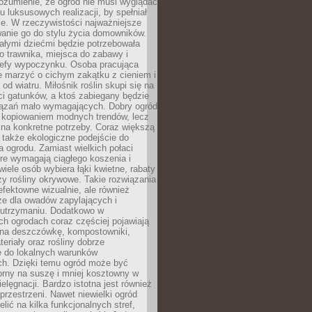
ozumienie, że ogród nie musi wyglądać
gu luksusowych realizacji, by spełniał
e. W rzeczywistości najważniejsze
wanie go do stylu życia domowników.
ałymi dziećmi będzie potrzebowała
 trawnika, miejsca do zabawy i
refy wypoczynku. Osoba pracująca
e marzyć o cichym zakątku z cieniem i
od wiatru. Miłośnik roślin skupi się na
i gatunków, a ktoś zabiegany będzie
iązań mało wymagających. Dobry ogród
c kopiowaniem modnych trendów, lecz
na konkretne potrzeby. Coraz większą
 także ekologiczne podejście do
a ogrodu. Zamiast wielkich połaci
óre wymagają ciągłego koszenia i
wiele osób wybiera łąki kwietne, rabaty
zy rośliny okrywowe. Takie rozwiązania
 efektowne wizualnie, ale również
ze dla owadów zapylających i
w utrzymaniu. Dodatkowo w
h ogrodach coraz częściej pojawiają
i na deszczówkę, kompostowniki,
teriały oraz rośliny dobrze
 do lokalnych warunków
ch. Dzięki temu ogród może być
orny na suszę i mniej kosztowny w
ielęgnacji. Bardzo istotna jest również
rzestrzeni. Nawet niewielki ogród
lić na kilka funkcjonalnych stref,