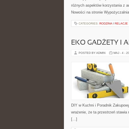
różnych aspektów korzystania z a
Nowości na stronie Wypożyczalni
CATEGORIES:
RODZINA I RELACJE
EKO GADŻETY I 
POSTED BY ADMIN
MAJ - 4 - 2
DIY w Kuchni i Poradnik Zakupow
wrażenie, że ta przestrzeń stawia
[…]