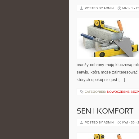
POSTED BY ADMIN
MAJ - 1 - 2
branży ochrony mają kluczową rolę.
serwis, która może zainteresować 
których spokój nie jest […]
CATEGORIES:
NOWOCZESNE BEZP
SEN I KOMFORT
POSTED BY ADMIN
KWI - 30 - 