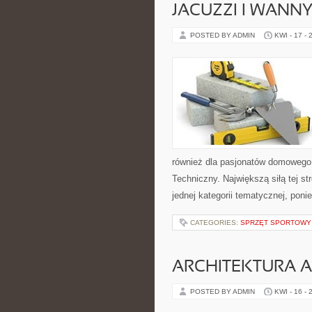
JACUZZI I WANN
POSTED BY ADMIN
KWI - 17 - 
również dla pasjonatów domowego
Techniczny. Największą siłą tej s
jednej kategorii tematycznej, pon
CATEGORIES:
SPRZĘT SPORTOWY
ARCHITEKTURA 
POSTED BY ADMIN
KWI - 16 - 