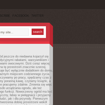
SCRIBE
FACEBOOK
TWITTER
d jeszcze do niedawna kojarzył się
adycyjnymi rabatami, warzywnikiem i
ewami owocowymi. Dziś coraz więcej
na tę przestrzeń znacznie szerzej.
taje być wyłącznie dodatkiem do domu,
 ważnym miejscem codziennego życia.
poczywamy po pracy, spędzamy czas z
emy poranną kawę, czytamy książki, a
 pracujemy zdalnie. Zmienia się więc
osób urządzania ogrodu, ale też
jego funkcji. Nowoczesny ogród ma być
tyczny, łatwy w pielęgnacji i przyjazny
ludzi, jak i dla przyrody. Pierwszym
tworzenia dobrej przestrzeni wokół