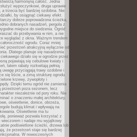
stworzą harmonijną całość. Jedna
służyć wypoczynkowi, druga uprawie
w, a trzecia być bardziej ozdobna. Nie
 działki, by osiągnąć ciekawy efekt.
arczy dobrze poprowadzona ścieżka,
ednio dobranych nasadzeń, pergola z
wygodne miejsce do siedzenia. Ogród
raszać do przebywania w nim, a nie
rze wyglądać z okna. Ważnym trendem
ż całoroczność ogrodu. Coraz mniej
eć przestrzeń atrakcyjną wyłącznie od
pnia. Dlatego planuje się nasadzenia
 ciekawego działo się w ogrodzie przez
osną pojawiają się cebulowe kwiaty i
leń, latem rabaty rozkwitają pełnią
ią uwagę przyciągają trawy ozdobne i
ce się liście, a zimą strukturę ogrodu
ielone krzewy, żywopłoty i
pędy. Dzięki temu ogród nie zamienia
ą przestrzeń poza sezonem, lecz
arakter niezależnie od pory roku. Nie
inać o znaczeniu małej architektury.
we, oświetlenie, donice, obrzeża,
ergole budują klimat i wpływają na
kowania. Oświetlenie ma tu
olę, ponieważ pozwala korzystać z
e wieczorem i nadaje mu wyjątkowy
ikatnie podświetlone ścieżki, drzewa lub
ją, że przestrzeń staje się bardziej
 funkcjonalna. W nowoczesnych