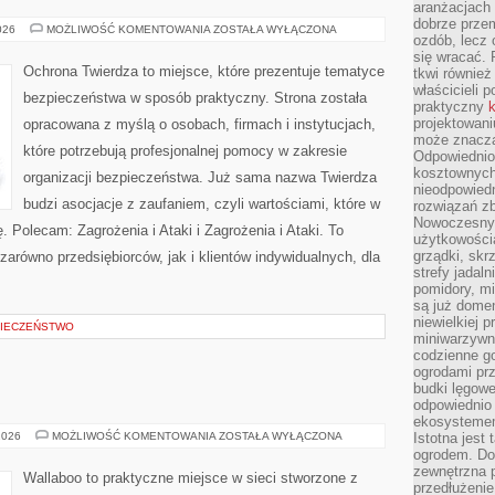
aranżacjach 
dobrze przem
ZAGROŻENIA
026
MOŻLIWOŚĆ KOMENTOWANIA
ZOSTAŁA WYŁĄCZONA
ozdób, lecz 
I
ATAKI
się wracać.
Ochrona Twierdza to miejsce, które prezentuje tematyce
tkwi również
właścicieli 
bezpieczeństwa w sposób praktyczny. Strona została
praktyczny
k
projektowani
opracowana z myślą o osobach, firmach i instytucjach,
może znaczą
które potrzebują profesjonalnej pomocy w zakresie
Odpowiednio
kosztownych 
organizacji bezpieczeństwa. Już sama nazwa Twierdza
nieodpowied
budzi asocjacje z zaufaniem, czyli wartościami, które w
rozwiązań zb
Nowoczesny 
 Polecam: Zagrożenia i Ataki i Zagrożenia i Ataki. To
użytkowości
grządki, skrz
zarówno przedsiębiorców, jak i klientów indywidualnych, dla
strefy jadal
pomidory, mi
są już dome
niewielkiej 
IECZEŃSTWO
miniwarzywni
codzienne go
ogrodami pr
budki lęgowe
odpowiednio
ekosystemem,
SEN
2026
MOŻLIWOŚĆ KOMENTOWANIA
ZOSTAŁA WYŁĄCZONA
Istotna jest
I
ogrodem. Do
KOMFORT
zewnętrzna 
Wallaboo to praktyczne miejsce w sieci stworzone z
przedłużenie