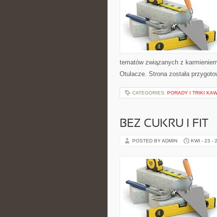
tematów związanych z karmieniem. 
Otulacze. Strona została przygot
CATEGORIES:
PORADY I TRIKI K
BEZ CUKRU I FIT
POSTED BY ADMIN
KWI - 23 - 