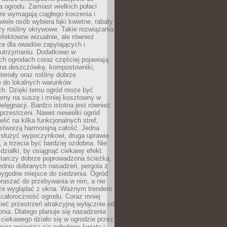
a ogrodu. Zamiast wielkich połaci
óre wymagają ciągłego koszenia i
wiele osób wybiera łąki kwietne, rabaty
zy rośliny okrywowe. Takie rozwiązania
 efektowne wizualnie, ale również
ze dla owadów zapylających i
w utrzymaniu. Dodatkowo w
h ogrodach coraz częściej pojawiają
i na deszczówkę, kompostowniki,
teriały oraz rośliny dobrze
 do lokalnych warunków
ch. Dzięki temu ogród może być
orny na suszę i mniej kosztowny w
ielęgnacji. Bardzo istotna jest również
rzestrzeni. Nawet niewielki ogród
lić na kilka funkcjonalnych stref,
stworzą harmonijną całość. Jedna
służyć wypoczynkowi, druga uprawie
w, a trzecia być bardziej ozdobna. Nie
 działki, by osiągnąć ciekawy efekt.
arczy dobrze poprowadzona ścieżka,
ednio dobranych nasadzeń, pergola z
wygodne miejsce do siedzenia. Ogród
raszać do przebywania w nim, a nie
rze wyglądać z okna. Ważnym trendem
ż całoroczność ogrodu. Coraz mniej
eć przestrzeń atrakcyjną wyłącznie od
pnia. Dlatego planuje się nasadzenia
 ciekawego działo się w ogrodzie przez
osną pojawiają się cebulowe kwiaty i