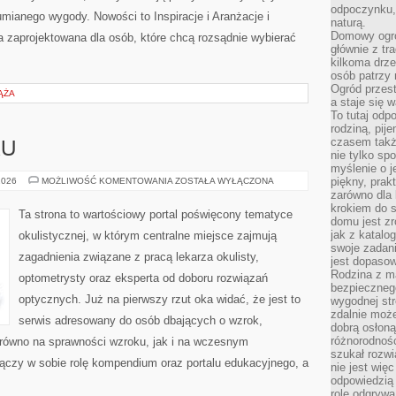
odpoczynku, 
mianego wygody. Nowości to Inspiracje i Aranżacje i
naturą.
Domowy ogró
 zaprojektowana dla osób, które chcą rozsądnie wybierać
głównie z tr
kilkoma drz
osób patrzy 
Ogród przes
IĄŻA
a staje się
To tutaj od
rodziną, pij
czasem także
KU
nie tylko sp
myślenie o 
BADANIA
piękny, prak
2026
MOŻLIWOŚĆ KOMENTOWANIA
ZOSTAŁA WYŁĄCZONA
WZROKU
zarówno dla 
krokiem do s
Ta strona to wartościowy portal poświęcony tematyce
domu jest zr
jak z katalo
okulistycznej, w którym centralne miejsce zajmują
swoje zadani
zagadnienia związane z pracą lekarza okulisty,
jest dopaso
Rodzina z m
optometrysty oraz eksperta od doboru rozwiązań
bezpiecznego
optycznych. Już na pierwszy rzut oka widać, że jest to
wygodnej st
zdalnie moż
serwis adresowany do osób dbających o wzrok,
dobrą osłoną 
różnorodnośc
zarówno na sprawności wzroku, jak i na wczesnym
szukał rozw
ączy w sobie rolę kompendium oraz portalu edukacyjnego, a
nie jest wię
odpowiedzią 
rolę odgrywa