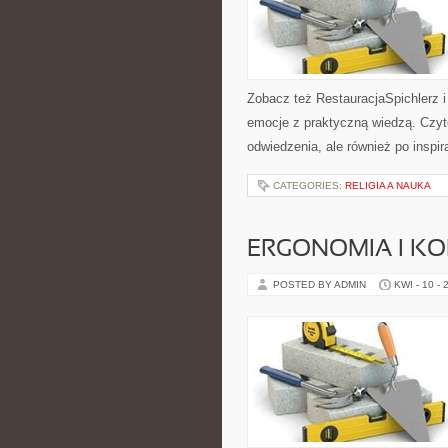
Zobacz też RestauracjaSpichlerz i 
emocje z praktyczną wiedzą. Czytel
odwiedzenia, ale również po inspir
CATEGORIES:
RELIGIA A NAUKA
ERGONOMIA I K
POSTED BY ADMIN
KWI - 10 - 