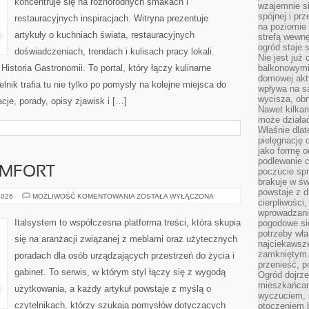
koncentruje się na różnorodnych smakach i
wzajemnie si
spójnej i pr
restauracyjnych inspiracjach. Witryna prezentuje
na poziomie 
artykuły o kuchniach świata, restauracyjnych
strefą wewnę
ogród staje 
doświadczeniach, trendach i kulisach pracy lokali.
Nie jest już
Historia Gastronomii. To portal, który łączy kulinarne
balkonowymi
domowej akt
nik trafia tu nie tylko po pomysły na kolejne miejsca do
wpływa na s
wycisza, obn
acje, porady, opisy zjawisk i […]
Nawet kilkan
może działa
Właśnie dlat
pielęgnację 
jako formę o
podlewanie c
OMFORT
poczucie spr
brakuje w św
powstaje z d
ERGONOMIA
2026
MOŻLIWOŚĆ KOMENTOWANIA
ZOSTAŁA WYŁĄCZONA
cierpliwości
I
KOMFORT
wprowadzania
Italsystem to współczesna platforma treści, która skupia
pogodowe się
potrzeby właś
się na aranżacji związanej z meblami oraz użytecznych
najciekawsze
zamkniętym.
poradach dla osób urządzających przestrzeń do życia i
przenieść, p
gabinet. To serwis, w którym styl łączy się z wygodą
Ogród dojrz
mieszkańcam
użytkowania, a każdy artykuł powstaje z myślą o
wyczuciem, s
czytelnikach, którzy szukają pomysłów dotyczących
otoczeniem 