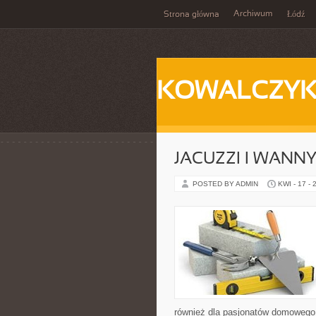
Archiwum
Strona główna
Łódź
KOWALCZY
JACUZZI I WANN
POSTED BY ADMIN
KWI - 17 - 
również dla pasjonatów domowego