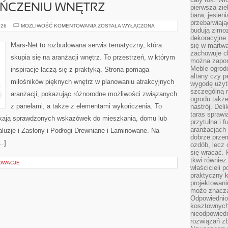
ŃCZENIU WNĘTRZ
pierwsza zie
barw, jesien
przebarwiają
TRENDY
026
MOŻLIWOŚĆ KOMENTOWANIA
ZOSTAŁA WYŁĄCZONA
budują zimoz
W
WYKOŃCZENIU
dekoracyjne 
WNĘTRZ
Mars-Net to rozbudowana serwis tematyczny, która
się w martw
zachowuje ch
skupia się na aranżacji wnętrz. To przestrzeń, w którym
można zapom
Meble ogrodo
inspiracje łączą się z praktyką. Strona pomaga
altany czy p
miłośników pięknych wnętrz w planowaniu atrakcyjnych
wygodę użyt
szczególną r
aranżacji, pokazując różnorodne możliwości związanych
ogrodu takż
z panelami, a także z elementami wykończenia. To
nastrój. Del
taras sprawia
zukają sprawdzonych wskazówek do mieszkania, domu lub
przytulna i
aranżacjach 
aluzje i Zasłony i Podłogi Drewniane i Laminowane. Na
dobrze przem
…]
ozdób, lecz 
się wracać.
tkwi również
NOWACJE
właścicieli 
praktyczny
k
projektowani
może znaczą
Odpowiednio
kosztownych 
nieodpowied
rozwiązań zb