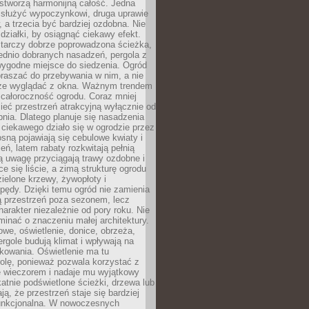
stworzą harmonijną całość. Jedna
służyć wypoczynkowi, druga uprawie
w, a trzecia być bardziej ozdobna. Nie
 działki, by osiągnąć ciekawy efekt.
arczy dobrze poprowadzona ścieżka,
ednio dobranych nasadzeń, pergola z
wygodne miejsce do siedzenia. Ogród
raszać do przebywania w nim, a nie
rze wyglądać z okna. Ważnym trendem
ż całoroczność ogrodu. Coraz mniej
eć przestrzeń atrakcyjną wyłącznie od
pnia. Dlatego planuje się nasadzenia
 ciekawego działo się w ogrodzie przez
osną pojawiają się cebulowe kwiaty i
leń, latem rabaty rozkwitają pełnią
ią uwagę przyciągają trawy ozdobne i
ce się liście, a zimą strukturę ogrodu
ielone krzewy, żywopłoty i
pędy. Dzięki temu ogród nie zamienia
ą przestrzeń poza sezonem, lecz
arakter niezależnie od pory roku. Nie
inać o znaczeniu małej architektury.
we, oświetlenie, donice, obrzeża,
ergole budują klimat i wpływają na
kowania. Oświetlenie ma tu
olę, ponieważ pozwala korzystać z
e wieczorem i nadaje mu wyjątkowy
ikatnie podświetlone ścieżki, drzewa lub
ją, że przestrzeń staje się bardziej
 funkcjonalna. W nowoczesnych