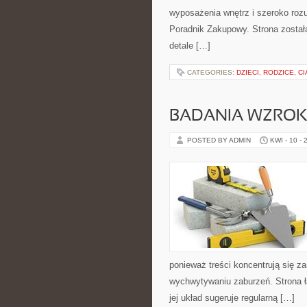
wyposażenia wnętrz i szeroko rozu
Poradnik Zakupowy. Strona została
detale […]
CATEGORIES:
DZIECI, RODZICE, C
BADANIA WZRO
POSTED BY ADMIN
KWI - 10 - 
ponieważ treści koncentrują się 
wychwytywaniu zaburzeń. Strona ł
jej układ sugeruje regularną […]