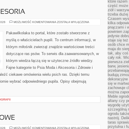
które razem 
część może 
ziół i warzy
CESORIA
trzeba dużej
Czasem wyst
PSIA
2026
MOŻLIWOŚĆ KOMENTOWANIA
ZOSTAŁA WYŁĄCZONA
kilka odpowi
MODA
pnączami i 
I
powinien zap
AKCESORIA
Pakawilkolaka to portal, które zostało stworzone z
jedynie dob
myślą o właścicielach pupili. To centrum informacji, w
staje się te
osób chce mi
którym miłośnik zwierząt znajdzie wartościowe treści
maja do sier
tak, aby coś
dotyczące ras psów. To serwis dla zaawansowanych, w
cały rok. Wi
którym wiedza łączą się w użyteczne źródło wiedzy.
pierwsza zie
barw, jesien
Fajne kategorie to Psia Moda i Akcesoria i Zdrowie i
przebarwiają
aleźć ciekawe omówienia wielu psich ras. Dzięki temu
budują zimoz
dekoracyjne 
omie wybrać odpowiedniego pupila. Opisy obejmują
się w martw
zachowuje ch
można zapom
Meble ogrodo
OGRAFII
altany czy p
wygodę użyt
szczególną r
ogrodu takż
WOWE
nastrój. Del
taras sprawia
przytulna i
AKCESORIA
2026
MOŻLIWOŚĆ KOMENTOWANIA
ZOSTAŁA WYŁĄCZONA