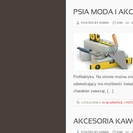
PSIA MODA I AK
POSTED BY ADMIN
KWI - 14 - 
Profilaktyka. Na stronie można zn
odwiedzający ma możliwość świad
charakter zwierząt, […]
CATEGORIES:
AI W GRAFICE I FOT
AKCESORIA KA
POSTED BY ADMIN
KWI - 12 - 