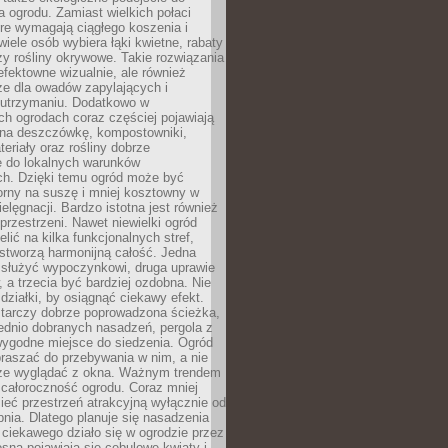
a ogrodu. Zamiast wielkich połaci
óre wymagają ciągłego koszenia i
wiele osób wybiera łąki kwietne, rabaty
zy rośliny okrywowe. Takie rozwiązania
 efektowne wizualnie, ale również
ze dla owadów zapylających i
w utrzymaniu. Dodatkowo w
h ogrodach coraz częściej pojawiają
i na deszczówkę, kompostowniki,
teriały oraz rośliny dobrze
 do lokalnych warunków
ch. Dzięki temu ogród może być
orny na suszę i mniej kosztowny w
ielęgnacji. Bardzo istotna jest również
rzestrzeni. Nawet niewielki ogród
lić na kilka funkcjonalnych stref,
stworzą harmonijną całość. Jedna
służyć wypoczynkowi, druga uprawie
w, a trzecia być bardziej ozdobna. Nie
 działki, by osiągnąć ciekawy efekt.
arczy dobrze poprowadzona ścieżka,
ednio dobranych nasadzeń, pergola z
wygodne miejsce do siedzenia. Ogród
raszać do przebywania w nim, a nie
rze wyglądać z okna. Ważnym trendem
ż całoroczność ogrodu. Coraz mniej
eć przestrzeń atrakcyjną wyłącznie od
pnia. Dlatego planuje się nasadzenia
 ciekawego działo się w ogrodzie przez
osną pojawiają się cebulowe kwiaty i