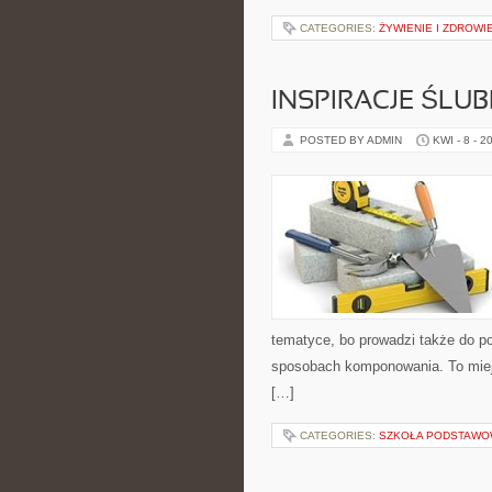
CATEGORIES:
ŻYWIENIE I ZDROWI
INSPIRACJE ŚLU
POSTED BY ADMIN
KWI - 8 - 2
tematyce, bo prowadzi także do po
sposobach komponowania. To miejs
[…]
CATEGORIES:
SZKOŁA PODSTAW