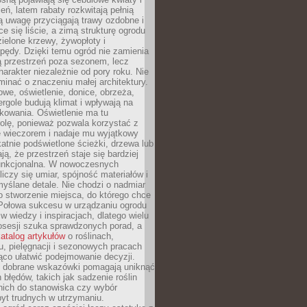
leń, latem rabaty rozkwitają pełnią
ią uwagę przyciągają trawy ozdobne i
ce się liście, a zimą strukturę ogrodu
ielone krzewy, żywopłoty i
pędy. Dzięki temu ogród nie zamienia
ą przestrzeń poza sezonem, lecz
arakter niezależnie od pory roku. Nie
inać o znaczeniu małej architektury.
we, oświetlenie, donice, obrzeża,
ergole budują klimat i wpływają na
kowania. Oświetlenie ma tu
olę, ponieważ pozwala korzystać z
e wieczorem i nadaje mu wyjątkowy
ikatnie podświetlone ścieżki, drzewa lub
ją, że przestrzeń staje się bardziej
 funkcjonalna. W nowoczesnych
liczy się umiar, spójność materiałów i
yślane detale. Nie chodzi o nadmiar
o stworzenie miejsca, do którego chce
 Połowa sukcesu w urządzaniu ogrodu
 w wiedzy i inspiracjach, dlatego wielu
posesji szuka sprawdzonych porad, a
atalog artykułów
o roślinach,
u, pielęgnacji i sezonowych pracach
co ułatwić podejmowanie decyzji.
 dobrane wskazówki pomagają uniknąć
błędów, takich jak sadzenie roślin
nich do stanowiska czy wybór
yt trudnych w utrzymaniu.