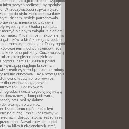
ozumienie, że ogród nie musi wyglądać
gu luksusowych realizacji, by spełniał
e. W rzeczywistości najważniejsze
wanie go do stylu życia domowników.
ałymi dziećmi będzie potrzebowała
 trawnika, miejsca do zabawy i
refy wypoczynku. Osoba pracująca
e marzyć o cichym zakątku z cieniem i
od wiatru. Miłośnik roślin skupi się na
i gatunków, a ktoś zabiegany będzie
iązań mało wymagających. Dobry ogród
c kopiowaniem modnych trendów, lecz
na konkretne potrzeby. Coraz większą
 także ekologiczne podejście do
a ogrodu. Zamiast wielkich połaci
óre wymagają ciągłego koszenia i
wiele osób wybiera łąki kwietne, rabaty
zy rośliny okrywowe. Takie rozwiązania
 efektowne wizualnie, ale również
ze dla owadów zapylających i
w utrzymaniu. Dodatkowo w
h ogrodach coraz częściej pojawiają
i na deszczówkę, kompostowniki,
teriały oraz rośliny dobrze
 do lokalnych warunków
ch. Dzięki temu ogród może być
orny na suszę i mniej kosztowny w
ielęgnacji. Bardzo istotna jest również
rzestrzeni. Nawet niewielki ogród
lić na kilka funkcjonalnych stref,