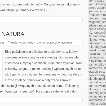
domu jest zr
jak z katalo
trony jest różnorodność tematów. Witryna nie zamyka się w
swoje zadani
ieważ obejmuje tematy związane z […]
jest dopaso
Rodzina z m
bezpiecznego
wygodnej st
zdalnie moż
dobrą osłoną 
różnorodnośc
A NATURA
szukał rozw
nie jest wię
ARCHITEKTURA
2026
MOŻLIWOŚĆ KOMENTOWANIA
ZOSTAŁA WYŁĄCZONA
odpowiedzią 
A
rolę odgrywa
NATURA
projektowani
Blog poświęcony architekturze to platforma, w którym
trawnika, kt
zainteresowanie spotyka się z wiedzą. Strona została
podlewania, 
z bylinami c
stworzona z myślą o osobach, które chcą zgłębiać świat
są nie tylko
korzystniejs
obiektów, wnętrz, a także tendencji wpływających na to,
łatwiejsze 
jak żyjemy na co dzień. To nowoczesny blog, na którym
nowoczesnyc
się zbiornik
można znaleźć opracowania dotyczące zarówno
naturalne ma
znych inspiracji związanych z urządzaniem domu. Polecamy
dostosowane
klimatyczny
y i Wnętrza i Przestrzeń. Na stronie czytelnik trafia do […]
bardziej odp
codziennej p
kompozycja p
można podzie