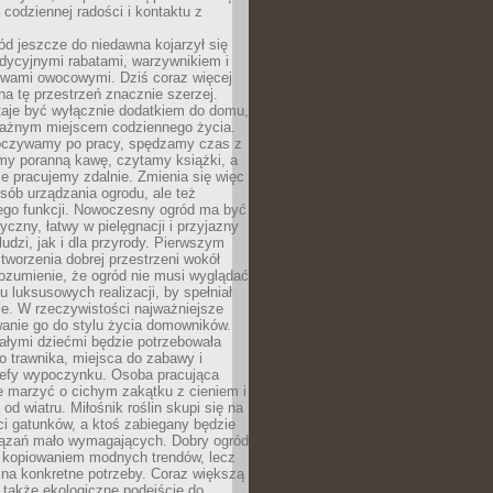
codziennej radości i kontaktu z
d jeszcze do niedawna kojarzył się
adycyjnymi rabatami, warzywnikiem i
ewami owocowymi. Dziś coraz więcej
na tę przestrzeń znacznie szerzej.
taje być wyłącznie dodatkiem do domu,
 ważnym miejscem codziennego życia.
poczywamy po pracy, spędzamy czas z
emy poranną kawę, czytamy książki, a
 pracujemy zdalnie. Zmienia się więc
osób urządzania ogrodu, ale też
jego funkcji. Nowoczesny ogród ma być
tyczny, łatwy w pielęgnacji i przyjazny
ludzi, jak i dla przyrody. Pierwszym
tworzenia dobrej przestrzeni wokół
ozumienie, że ogród nie musi wyglądać
gu luksusowych realizacji, by spełniał
e. W rzeczywistości najważniejsze
wanie go do stylu życia domowników.
ałymi dziećmi będzie potrzebowała
 trawnika, miejsca do zabawy i
refy wypoczynku. Osoba pracująca
e marzyć o cichym zakątku z cieniem i
od wiatru. Miłośnik roślin skupi się na
i gatunków, a ktoś zabiegany będzie
iązań mało wymagających. Dobry ogród
c kopiowaniem modnych trendów, lecz
na konkretne potrzeby. Coraz większą
 także ekologiczne podejście do