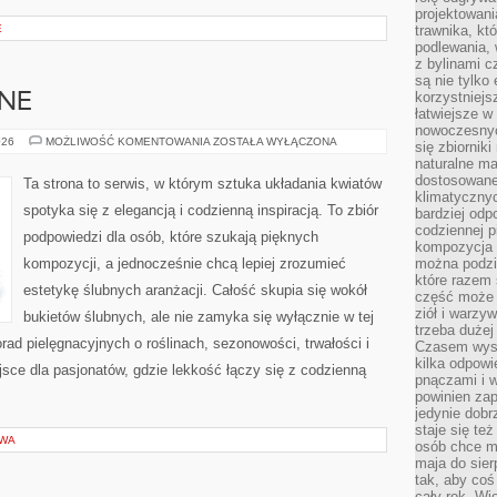
projektowani
E
trawnika, kt
podlewania, 
z bylinami c
są nie tylko
korzystniejs
BNE
łatwiejsze 
nowoczesnyc
INSPIRACJE
026
MOŻLIWOŚĆ KOMENTOWANIA
ZOSTAŁA WYŁĄCZONA
się zbiornik
ŚLUBNE
naturalne ma
dostosowane
Ta strona to serwis, w którym sztuka układania kwiatów
klimatyczny
spotyka się z elegancją i codzienną inspiracją. To zbiór
bardziej odp
codziennej p
podpowiedzi dla osób, które szukają pięknych
kompozycja p
kompozycji, a jednocześnie chcą lepiej zrozumieć
można podzie
które razem 
estetykę ślubnych aranżacji. Całość skupia się wokół
część może 
ziół i warzy
bukietów ślubnych, ale nie zamyka się wyłącznie w tej
trzeba dużej
rad pielęgnacyjnych o roślinach, sezonowości, trwałości i
Czasem wyst
kilka odpowi
ce dla pasjonatów, gdzie lekkość łączy się z codzienną
pnączami i 
powinien zap
jedynie dob
staje się te
OWA
osób chce mi
maja do sier
tak, aby coś
cały rok. Wi