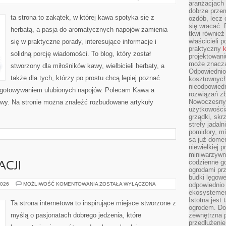
aranżacjach 
KAWOWE
dobrze przem
ta strona to zakątek, w której kawa spotyka się z
ozdób, lecz 
się wracać.
herbatą, a pasja do aromatycznych napojów zamienia
tkwi również
właścicieli 
się w praktyczne porady, interesujące informacje i
praktyczny
k
solidną porcję wiadomości. To blog, który został
projektowani
może znaczą
stworzony dla miłośników kawy, wielbicieli herbaty, a
Odpowiednio
także dla tych, którzy po prostu chcą lepiej poznać
kosztownych 
nieodpowied
zygotowywaniem ulubionych napojów. Polecam Kawa a
rozwiązań zb
Nowoczesny 
Kawy. Na stronie można znaleźć rozbudowane artykuły
użytkowości
grządki, skrz
strefy jadal
pomidory, mi
są już dome
niewielkiej 
miniwarzywni
codzienne go
ACJI
ogrodami pr
budki lęgowe
KULISY
2026
MOŻLIWOŚĆ KOMENTOWANIA
ZOSTAŁA WYŁĄCZONA
odpowiednio
RESTAURACJI
ekosystemem,
Istotna jest
Ta strona internetowa to inspirujące miejsce stworzone z
ogrodem. Do
myślą o pasjonatach dobrego jedzenia, które
zewnętrzna 
przedłużenie