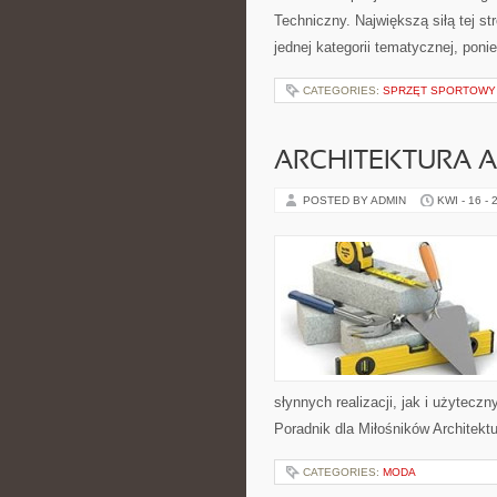
Techniczny. Największą siłą tej s
jednej kategorii tematycznej, pon
CATEGORIES:
SPRZĘT SPORTOWY
ARCHITEKTURA 
POSTED BY ADMIN
KWI - 16 - 
słynnych realizacji, jak i użytec
Poradnik dla Miłośników Architektur
CATEGORIES:
MODA