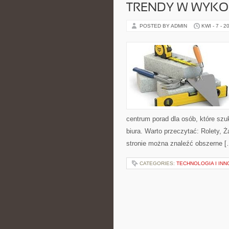
TRENDY W WYKO
POSTED BY ADMIN
KWI - 7 - 2
centrum porad dla osób, które s
biura. Warto przeczytać: Rolety, Ż
stronie można znaleźć obszerne [
CATEGORIES:
TECHNOLOGIA I IN