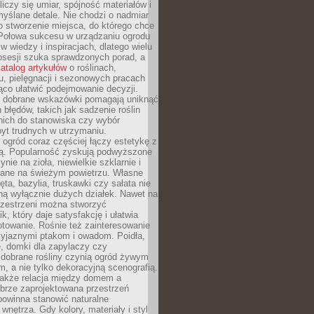
liczy się umiar, spójność materiałów i
yślane detale. Nie chodzi o nadmiar
o stworzenie miejsca, do którego chce
 Połowa sukcesu w urządzaniu ogrodu
 w wiedzy i inspiracjach, dlatego wielu
posesji szuka sprawdzonych porad, a
atalog artykułów
o roślinach,
u, pielęgnacji i sezonowych pracach
co ułatwić podejmowanie decyzji.
 dobrane wskazówki pomagają uniknąć
błędów, takich jak sadzenie roślin
nich do stanowiska czy wybór
yt trudnych w utrzymaniu.
ogród coraz częściej łączy estetykę z
ą. Popularność zyskują podwyższone
ynie na zioła, niewielkie szklarnie i
niane na świeżym powietrzu. Własne
ęta, bazylia, truskawki czy sałata nie
ną wyłącznie dużych działek. Nawet na
przestrzeni można stworzyć
k, który daje satysfakcję i ułatwia
towanie. Rośnie też zainteresowanie
zyjaznymi ptakom i owadom. Poidła,
, domki dla zapylaczy czy
 dobrane rośliny czynią ogród żywym
 a nie tylko dekoracyjną scenografią.
 także relacja między domem a
brze zaprojektowana przestrzeń
powinna stanowić naturalne
 wnętrza. Gdy kolory, materiały i styl