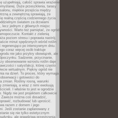
ę uzupełniają, całość sprawia wrażenie
zemyślanej. Duże przeszklenia, tarasy
salonu, miękkie przejścia między
trzną a zewnętrzną sprawiają, że
się realną częścią codziennego życia.
 oddzielnym światem za drzwiami
, lecz jednym z głównych miejsc
ywności. Warto też pamiętać, że ogród
amopoczucie. Kontakt z zielenią
iża poziom stresu i poprawia nastrój.
aście minut spędzonych wśród roślin
ć regenerująco po intensywnym dniu.
ego coraz więcej osób traktuje
ogrodu nie jako przykry obowiązek, ale
dpoczynku. Sadzenie, przycinanie,
zy obserwowanie wzrostu roślin daje
awczości i satysfakcji, której często
iecie wirtualnym. Piękny ogród nie
nia na dzień. To proces, który wymaga
, obserwacji i gotowości do
 zmian. Rośliny rosną, warunki
 zmieniają, a wraz z nimi ewoluują
cicieli. I właśnie to jest w ogrodzie
. Nigdy nie jest projektem całkowicie
 Zawsze można coś dosadzić,
oprawić, rozbudować lub uprościć.
ewa razem z domem i jego
i. Jeśli zostanie zaplanowany z
tanie się nie tylko estetycznym
budynku, ale prawdziwą przestrzenią