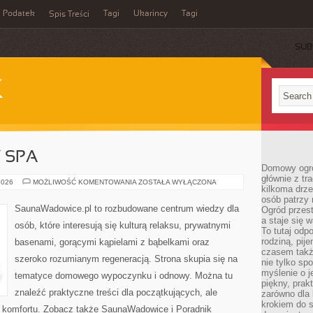
Podatek
Tagi
Ukarincy
Tagi
Spis Treści
SUB
K
Y SPA
Domowy ogró
głównie z tr
JACUZZI
2026
MOŻLIWOŚĆ KOMENTOWANIA
ZOSTAŁA WYŁĄCZONA
kilkoma drz
I
WANNY
osób patrzy 
SPA
SaunaWadowice.pl to rozbudowane centrum wiedzy dla
Ogród przes
a staje się
osób, które interesują się kulturą relaksu, prywatnymi
To tutaj od
rodziną, pij
basenami, gorącymi kąpielami z bąbelkami oraz
czasem także
szeroko rozumianym regeneracją. Strona skupia się na
nie tylko sp
myślenie o 
tematyce domowego wypoczynku i odnowy. Można tu
piękny, prak
znaleźć praktyczne treści dla początkujących, ale
zarówno dla 
krokiem do s
 komfortu. Zobacz także SaunaWadowice i Poradnik