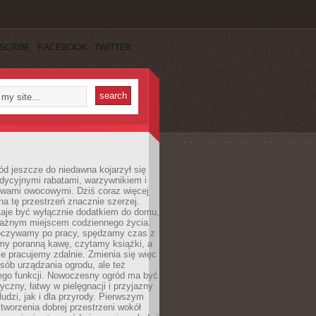
SCRIBE
FACEBOOK
TWITTER
d jeszcze do niedawna kojarzył się
adycyjnymi rabatami, warzywnikiem i
ewami owocowymi. Dziś coraz więcej
na tę przestrzeń znacznie szerzej.
taje być wyłącznie dodatkiem do domu,
 ważnym miejscem codziennego życia.
poczywamy po pracy, spędzamy czas z
emy poranną kawę, czytamy książki, a
 pracujemy zdalnie. Zmienia się więc
osób urządzania ogrodu, ale też
jego funkcji. Nowoczesny ogród ma być
tyczny, łatwy w pielęgnacji i przyjazny
ludzi, jak i dla przyrody. Pierwszym
tworzenia dobrej przestrzeni wokół