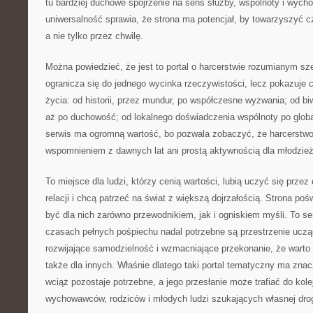
tu bardziej duchowe spojrzenie na sens służby, wspólnoty i wych
uniwersalność sprawia, że strona ma potencjał, by towarzyszyć cz
a nie tylko przez chwilę.
Można powiedzieć, że jest to portal o harcerstwie rozumianym szer
ogranicza się do jednego wycinka rzeczywistości, lecz pokazuje 
życia: od historii, przez mundur, po współczesne wyzwania; od b
aż po duchowość; od lokalnego doświadczenia wspólnoty po globa
serwis ma ogromną wartość, bo pozwala zobaczyć, że harcerstwo 
wspomnieniem z dawnych lat ani prostą aktywnością dla młodzieży
To miejsce dla ludzi, którzy cenią wartości, lubią uczyć się przez
relacji i chcą patrzeć na świat z większą dojrzałością. Strona p
być dla nich zarówno przewodnikiem, jak i ogniskiem myśli. To se
czasach pełnych pośpiechu nadal potrzebne są przestrzenie uczą
rozwijające samodzielność i wzmacniające przekonanie, że warto ż
także dla innych. Właśnie dlatego taki portal tematyczny ma znac
wciąż pozostaje potrzebne, a jego przesłanie może trafiać do kol
wychowawców, rodziców i młodych ludzi szukających własnej drog