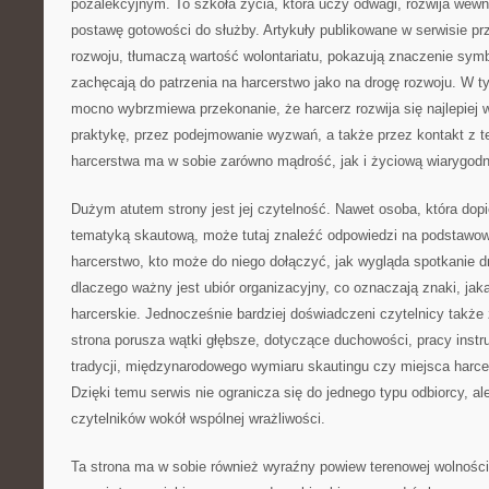
pozalekcyjnym. To szkoła życia, która uczy odwagi, rozwija wewnęt
postawę gotowości do służby. Artykuły publikowane w serwisie prz
rozwoju, tłumaczą wartość wolontariatu, pokazują znaczenie sym
zachęcają do patrzenia na harcerstwo jako na drogę rozwoju. W 
mocno wybrzmiewa przekonanie, że harcerz rozwija się najlepiej 
praktykę, przez podejmowanie wyzwań, a także przez kontakt z t
harcerstwa ma w sobie zarówno mądrość, jak i życiową wiarygod
Dużym atutem strony jest jej czytelność. Nawet osoba, która dop
tematyką skautową, może tutaj znaleźć odpowiedzi na podstawow
harcerstwo, kto może do niego dołączyć, jak wygląda spotkanie 
dlaczego ważny jest ubiór organizacyjny, co oznaczają znaki, jak
harcerskie. Jednocześnie bardziej doświadczeni czytelnicy także z
strona porusza wątki głębsze, dotyczące duchowości, pracy instru
tradycji, międzynarodowego wymiaru skautingu czy miejsca harce
Dzięki temu serwis nie ogranicza się do jednego typu odbiorcy, al
czytelników wokół wspólnej wrażliwości.
Ta strona ma w sobie również wyraźny powiew terenowej wolności