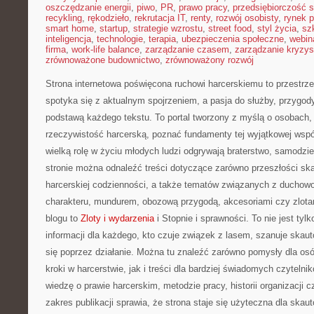
oszczędzanie energii
,
piwo
,
PR
,
prawo pracy
,
przedsiębiorczość 
recykling
,
rękodzieło
,
rekrutacja IT
,
renty
,
rozwój osobisty
,
rynek p
smart home
,
startup
,
strategie wzrostu
,
street food
,
styl życia
,
sz
inteligencja
,
technologie
,
terapia
,
ubezpieczenia społeczne
,
webin
firma
,
work-life balance
,
zarządzanie czasem
,
zarządzanie kryzy
zrównoważone budownictwo
,
zrównoważony rozwój
Strona internetowa poświęcona ruchowi harcerskiemu to przestrz
spotyka się z aktualnym spojrzeniem, a pasja do służby, przygody
podstawą każdego tekstu. To portal tworzony z myślą o osobach, 
rzeczywistość harcerską, poznać fundamenty tej wyjątkowej wspó
wielką rolę w życiu młodych ludzi odgrywają braterstwo, samodzie
stronie można odnaleźć treści dotyczące zarówno przeszłości skaut
harcerskiej codzienności, a także tematów związanych z duchow
charakteru, mundurem, obozową przygodą, akcesoriami czy zlota
blogu to
Zloty i wydarzenia
i Stopnie i sprawności. To nie jest tylk
informacji dla każdego, kto czuje związek z lasem, szanuje skaut
się poprzez działanie. Można tu znaleźć zarówno pomysły dla os
kroki w harcerstwie, jak i treści dla bardziej świadomych czytelni
wiedzę o prawie harcerskim, metodzie pracy, historii organizacji 
zakres publikacji sprawia, że strona staje się użyteczna dla skaut