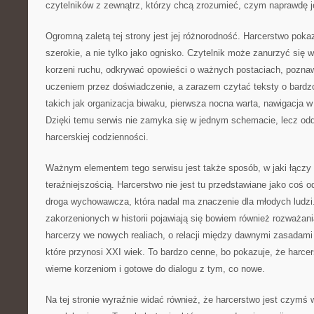
czytelników z zewnątrz, którzy chcą zrozumieć, czym naprawdę j
Ogromną zaletą tej strony jest jej różnorodność. Harcerstwo pokaz
szerokie, a nie tylko jako ognisko. Czytelnik może zanurzyć się 
korzeni ruchu, odkrywać opowieści o ważnych postaciach, pozna
uczeniem przez doświadczenie, a zarazem czytać teksty o bardz
takich jak organizacja biwaku, pierwsza nocna warta, nawigacja w 
Dzięki temu serwis nie zamyka się w jednym schemacie, lecz od
harcerskiej codzienności.
Ważnym elementem tego serwisu jest także sposób, w jaki łączy 
teraźniejszością. Harcerstwo nie jest tu przedstawiane jako coś o
droga wychowawcza, która nadal ma znaczenie dla młodych ludz
zakorzenionych w historii pojawiają się bowiem również rozważania
harcerzy we nowych realiach, o relacji między dawnymi zasadam
które przynosi XXI wiek. To bardzo cenne, bo pokazuje, że harc
wierne korzeniom i gotowe do dialogu z tym, co nowe.
Na tej stronie wyraźnie widać również, że harcerstwo jest czymś 