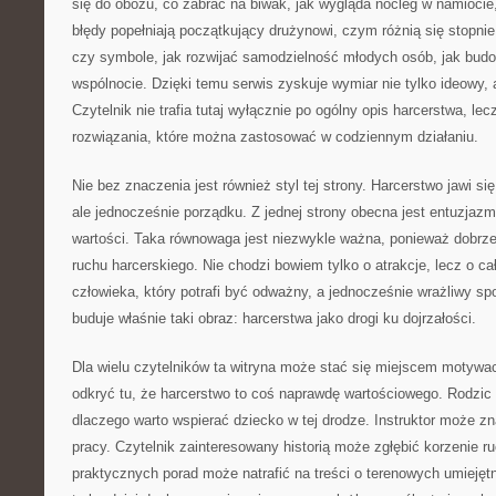
się do obozu, co zabrać na biwak, jak wygląda nocleg w namiocie,
błędy popełniają początkujący drużynowi, czym różnią się stopnie
czy symbole, jak rozwijać samodzielność młodych osób, jak bud
wspólnocie. Dzięki temu serwis zyskuje wymiar nie tylko ideowy,
Czytelnik nie trafia tutaj wyłącznie po ogólny opis harcerstwa, lec
rozwiązania, które można zastosować w codziennym działaniu.
Nie bez znaczenia jest również styl tej strony. Harcerstwo jawi się
ale jednocześnie porządku. Z jednej strony obecna jest entuzjazm
wartości. Taka równowaga jest niezwykle ważna, ponieważ dobrze
ruchu harcerskiego. Nie chodzi bowiem tylko o atrakcje, lecz o 
człowieka, który potrafi być odważny, a jednocześnie wrażliwy sp
buduje właśnie taki obraz: harcerstwa jako drogi ku dojrzałości.
Dla wielu czytelników ta witryna może stać się miejscem motyw
odkryć tu, że harcerstwo to coś naprawdę wartościowego. Rodzic
dlaczego warto wspierać dziecko w tej drodze. Instruktor może 
pracy. Czytelnik zainteresowany historią może zgłębić korzenie r
praktycznych porad może natrafić na treści o terenowych umiejęt