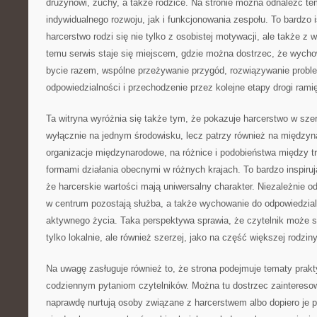
drużynowi, zuchy, a także rodzice. Na stronie można odnaleźć t
indywidualnego rozwoju, jak i funkcjonowania zespołu. To bardzo 
harcerstwo rodzi się nie tylko z osobistej motywacji, ale także z 
temu serwis staje się miejscem, gdzie można dostrzec, że wycho
bycie razem, wspólne przeżywanie przygód, rozwiązywanie probl
odpowiedzialności i przechodzenie przez kolejne etapy drogi rami
Ta witryna wyróżnia się także tym, że pokazuje harcerstwo w sze
wyłącznie na jednym środowisku, lecz patrzy również na między
organizacje międzynarodowe, na różnice i podobieństwa między t
formami działania obecnymi w różnych krajach. To bardzo inspiru
że harcerskie wartości mają uniwersalny charakter. Niezależnie od
w centrum pozostają służba, a także wychowanie do odpowiedzia
aktywnego życia. Taka perspektywa sprawia, że czytelnik może s
tylko lokalnie, ale również szerzej, jako na część większej rodziny
Na uwagę zasługuje również to, że strona podejmuje tematy prakt
codziennym pytaniom czytelników. Można tu dostrzec zaintereso
naprawdę nurtują osoby związane z harcerstwem albo dopiero je 