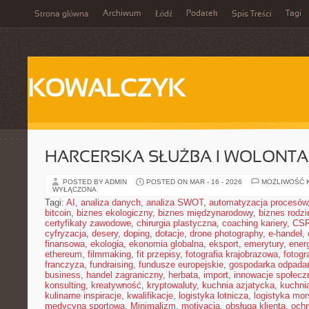
Archiwum
Podatek
Tagi
Strona główna
Łódź
Spis Treści
KOWALCZYK
HARCERSKA SŁUŻBA I WOLONTA
POSTED BY ADMIN
POSTED ON MAR - 16 - 2026
MOŻLIWOŚĆ 
WYŁĄCZONA
Tagi:
AI
,
analiza danych
,
analiza SWOT
,
automatyzacja procesów
bitcoin
,
biznes ekologiczny
,
biznes międzynarodowy
,
biznes rodzi
certyfikaty zawodowe
,
chirurgia plastyczna
,
coaching kariery
,
CS
cyfryzacja
,
desery
,
doping
,
dotacje
,
drone photography
,
e-handel
,
finansowa
,
ekologia
,
ekonomia globalna
,
eksport
,
emerytury
,
ener
ethereum
,
filmmaking
,
fit przepisy
,
fotografia krajobrazowa
,
fotogr
franczyza
,
fundraising
,
fundusze europejskie
,
gospodarka odpada
business
,
handel zagraniczny
,
herbata
,
import
,
innowacje społecz
konsulting
,
kreatywność
,
kryptowaluty
,
kuchnia azjatycka
,
kuchni
kulinarne inspiracje
,
kwalifikacje
,
logistyka lotnicza
,
logistyka mo
medycyna sportowa
,
Minimalizm
,
motivacja
,
obsługa klienta
,
ochr