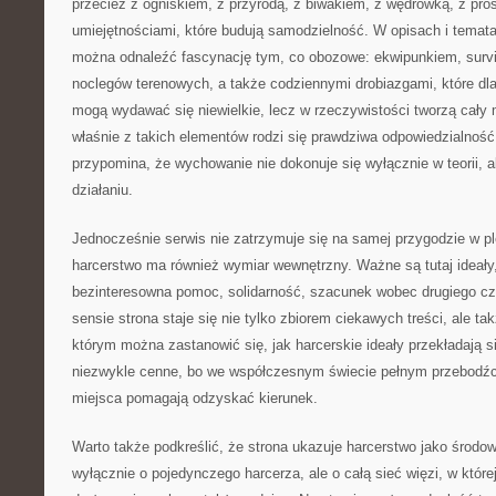
przecież z ogniskiem, z przyrodą, z biwakiem, z wędrówką, z pro
umiejętnościami, które budują samodzielność. W opisach i temat
można odnaleźć fascynację tym, co obozowe: ekwipunkiem, survi
noclegów terenowych, a także codziennymi drobiazgami, które dl
mogą wydawać się niewielkie, lecz w rzeczywistości tworzą cały
właśnie z takich elementów rodzi się prawdziwa odpowiedzialność,
przypomina, że wychowanie nie dokonuje się wyłącznie w teorii, 
działaniu.
Jednocześnie serwis nie zatrzymuje się na samej przygodzie w p
harcerstwo ma również wymiar wewnętrzny. Ważne są tutaj ideały,
bezinteresowna pomoc, solidarność, szacunek wobec drugiego cz
sensie strona staje się nie tylko zbiorem ciekawych treści, ale ta
którym można zastanowić się, jak harcerskie ideały przekładają s
niezwykle cenne, bo we współczesnym świecie pełnym przebodźc
miejsca pomagają odzyskać kierunek.
Warto także podkreślić, że strona ukazuje harcerstwo jako środowi
wyłącznie o pojedynczego harcerza, ale o całą sieć więzi, w któr