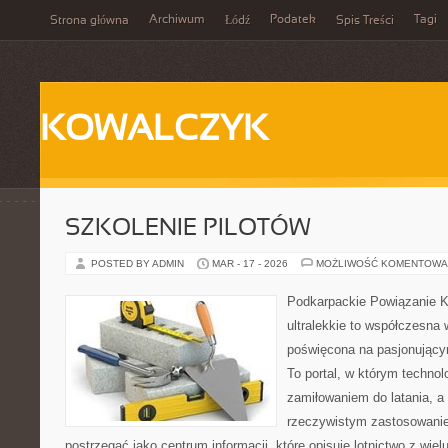
Archiwum
Podatek
Tagi
Strona główna
Łódź
Spis Treści
KOWALCZYK
SZKOLENIE PILOTÓW
POSTED BY ADMIN
MAR - 17 - 2026
MOŻLIWOŚĆ KOMENTOWA
Podkarpackie Powiązanie K
ultralekkie to współczesna w
poświęcona na pasjonującym
To portal, w którym technol
zamiłowaniem do latania, a 
rzeczywistym zastosowani
postrzegać jako centrum informacji, które opisuje lotnictwo z wielu