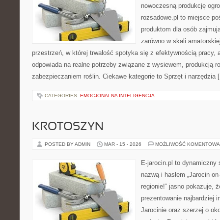
nowoczesną produkcję ogrod
rozsadowe.pl to miejsce p
produktom dla osób zajmuj
zarówno w skali amatorskiej
przestrzeń, w której trwałość spotyka się z efektywnością pracy, 
odpowiada na realne potrzeby związane z wysiewem, produkcją r
zabezpieczaniem roślin. Ciekawe kategorie to Sprzęt i narzędzia 
CATEGORIES:
EMOCJONALNA INTELIGENCJA
KROTOSZYN
POSTED BY ADMIN
MAR - 15 - 2026
MOŻLIWOŚĆ KOMENTOWA
E-jarocin.pl to dynamiczny 
nazwą i hasłem „Jarocin on-
regionie!” jasno pokazuje, 
prezentowanie najbardziej i
Jarocinie oraz szerzej o ok