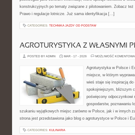
konstrukcyjnych po tematy związane z pilotowaniem. Zobacz też Pr
Prawo i regulacje lotnicze. Już sama identyfikacja […]
CATEGORIES:
TECHNIKA JAZDY OD PODSTAW
AGROTURYSTYKA Z WŁASNYMI 
POSTED BY ADMIN
MAR - 17 - 2026
MOŻLIWOŚĆ KOMENTOWA
Agroturystyka w Polsce i Eu
miejsce, w którym wyprawa 
wieś staje się inspiracją d
spokojniejszym, bliższym c
poświęcony odpoczynkowi n
gospodarstw, poznawaniu lo
szukaniu wyjątkowych miejsc zarówno w Polsce, jak i w innych 
strona jest przedstawiona jako blog o agroturystyce w Polsce i Eur
CATEGORIES:
KULINARIA