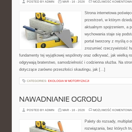
POSTED BY ADMIN
MAR - 16 - 2026
MOŻLIWOŚĆ KOMENTOWA
Strona internetowa poświęc
przestrzeń, w którym dzied
aktualnym spojrzeniem, a p
wychowania staje się podst
portal tworzony z myślą o o
zrozumieć rzeczywistość h
fundamenty tej wyjątkowej wspólnoty oraz odkrywać, jak wielką ro
odgrywają braterstwo, samodzielność i codzienna służba. Na stro
dotyczące zarówno przeszłości skautingu, jak […]
CATEGORIES:
EKOLOGIA W MOTORYZACJI
NAWADNIANIE OGRODU
POSTED BY ADMIN
MAR - 16 - 2026
MOŻLIWOŚĆ KOMENTOWA
Palety do rozsady, multiplat
rozwiązania, bez których t