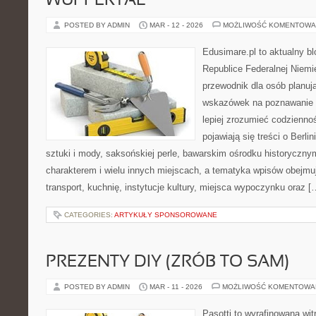
WUPPERTAL
POSTED BY ADMIN
MAR - 12 - 2026
MOŻLIWOŚĆ KOMENTOWA
Edusimare.pl to aktualny b
Republice Federalnej Niemie
przewodnik dla osób planuj
wskazówek na poznawanie 
lepiej zrozumieć codzienno
pojawiają się treści o Berl
sztuki i mody, saksońskiej perle, bawarskim ośrodku historycz
charakterem i wielu innych miejscach, a tematyka wpisów obejmuj
transport, kuchnię, instytucje kultury, miejsca wypoczynku oraz [
CATEGORIES:
ARTYKUŁY SPONSOROWANE
PREZENTY DIY (ZRÓB TO SAM)
POSTED BY ADMIN
MAR - 11 - 2026
MOŻLIWOŚĆ KOMENTOWA
Pasotti to wyrafinowana wit