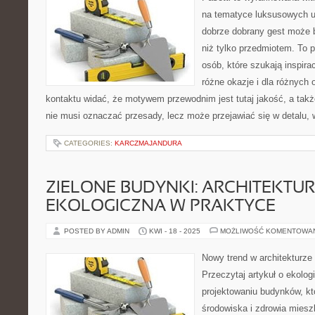
na tematyce luksusowych u
dobrze dobrany gest może 
niż tylko przedmiotem. To 
osób, które szukają inspirac
różne okazje i dla różnych
kontaktu widać, że motywem przewodnim jest tutaj jakość, a takż
nie musi oznaczać przesady, lecz może przejawiać się w detalu, 
CATEGORIES:
KARCZMAJANDURA
ZIELONE BUDYNKI: ARCHITEKTU
EKOLOGICZNA W PRAKTYCE
POSTED BY ADMIN
KWI - 18 - 2025
MOŻLIWOŚĆ KOMENTOWA
Nowy trend w architekturze 
Przeczytaj artykuł o ekolo
projektowaniu budynków, kt
środowiska i zdrowia miesz