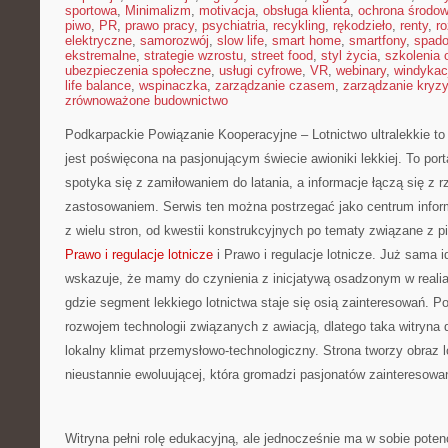
sportowa
,
Minimalizm
,
motivacja
,
obsługa klienta
,
ochrona środow
piwo
,
PR
,
prawo pracy
,
psychiatria
,
recykling
,
rękodzieło
,
renty
,
ro
elektryczne
,
samorozwój
,
slow life
,
smart home
,
smartfony
,
spado
ekstremalne
,
strategie wzrostu
,
street food
,
styl życia
,
szkolenia 
ubezpieczenia społeczne
,
usługi cyfrowe
,
VR
,
webinary
,
windykac
life balance
,
wspinaczka
,
zarządzanie czasem
,
zarządzanie kryz
zrównoważone budownictwo
Podkarpackie Powiązanie Kooperacyjne – Lotnictwo ultralekkie to
jest poświęcona na pasjonującym świecie awioniki lekkiej. To port
spotyka się z zamiłowaniem do latania, a informacje łączą się z 
zastosowaniem. Serwis ten można postrzegać jako centrum informa
z wielu stron, od kwestii konstrukcyjnych po tematy związane z 
Prawo i regulacje lotnicze
i Prawo i regulacje lotnicze. Już sama i
wskazuje, że mamy do czynienia z inicjatywą osadzonym w realia
gdzie segment lekkiego lotnictwa staje się osią zainteresowań. Po
rozwojem technologii związanych z awiacją, dlatego taka witryna 
lokalny klimat przemysłowo-technologiczny. Strona tworzy obraz l
nieustannie ewoluującej, która gromadzi pasjonatów zainteresowa
Witryna pełni rolę edukacyjną, ale jednocześnie ma w sobie potencj