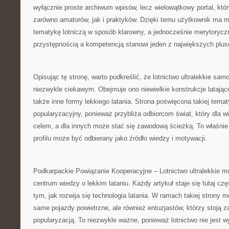
wyłącznie proste archiwum wpisów, lecz wielowątkowy portal, kt
zarówno amatorów, jak i praktyków. Dzięki temu użytkownik ma m
tematykę lotniczą w sposób klarowny, a jednocześnie merytoryc
przystępnością a kompetencją stanowi jeden z największych plus
Opisując tę stronę, warto podkreślić, że lotnictwo ultralekkie sa
niezwykle ciekawym. Obejmuje ono niewielkie konstrukcje latające
także inne formy lekkiego latania. Strona poświęcona takiej tem
popularyzacyjny, ponieważ przybliża odbiorcom świat, który dla w
celem, a dla innych może stać się zawodową ścieżką. To właśnie 
profilu może być odbierany jako źródło wiedzy i motywacji.
Podkarpackie Powiązanie Kooperacyjne – Lotnictwo ultralekkie m
centrum wiedzy o lekkim lataniu. Każdy artykuł staje się tutaj cz
tym, jak rozwija się technologia latania. W ramach takiej strony 
same pojazdy powietrzne, ale również entuzjastów, którzy stoją z
popularyzacją. To niezwykle ważne, ponieważ lotnictwo nie jest w