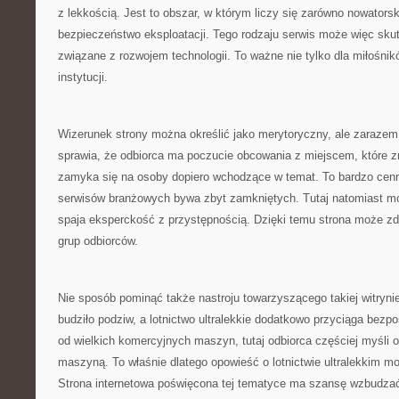
z lekkością. Jest to obszar, w którym liczy się zarówno nowatorski
bezpieczeństwo eksploatacji. Tego rodzaju serwis może więc sku
związane z rozwojem technologii. To ważne nie tylko dla miłośnikó
instytucji.
Wizerunek strony można określić jako merytoryczny, ale zarazem
sprawia, że odbiorca ma poczucie obcowania z miejscem, które z
zamyka się na osoby dopiero wchodzące w temat. To bardzo cenn
serwisów branżowych bywa zbyt zamkniętych. Tutaj natomiast m
spaja eksperckość z przystępnością. Dzięki temu strona może z
grup odbiorców.
Nie sposób pominąć także nastroju towarzyszącego takiej witryni
budziło podziw, a lotnictwo ultralekkie dodatkowo przyciąga bezp
od wielkich komercyjnych maszyn, tutaj odbiorca częściej myśli 
maszyną. To właśnie dlatego opowieść o lotnictwie ultralekkim mo
Strona internetowa poświęcona tej tematyce ma szansę wzbudzać 