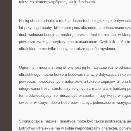
także rezultatem współpracy wielu środowisk.
Na tej stronie odnaleźć można ducha technologicznej kreatywności
lat przyciąga osoby, które cenią niezależność, a jednocześnie sz
duch wolności buduje atmosferę serwisu. Jest to miejsce, w który
powietrze zyskują merytoryczne uzasadnienie. Czytelnik może tu 
ultralekkie to nie tylko hobby, ale także sposób myślenia.
Ogromnym mocną stroną strony jest jej tematyczna różnorodność
ultralekkiego można bowiem budować narrację dotyczącą szkoleni
powietrzu, nowoczesnych materiałów, a także przepisów. Strona 
integrowania treści stricte inżynieryjnych z materiałami bardziej
temu odwiedzający nie muszą być ekspertami, aby wejść w zagad
świecie, w którym dobra treść powinna być jednocześnie wiarygod
Strona o takiej nazwie i tematyce może być także postrzegana j
Lotnictwo ultralekkie ma w sobie niepowtarzalny charakter, poniew