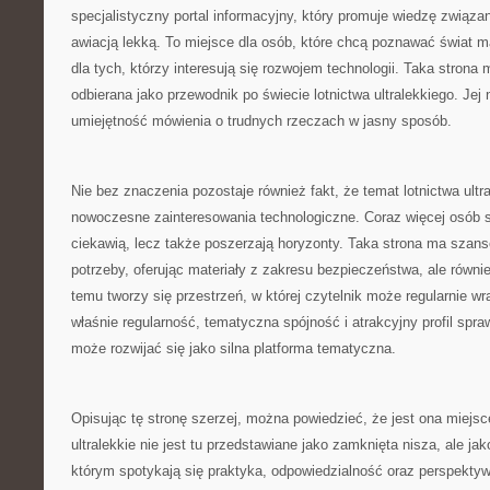
specjalistyczny portal informacyjny, który promuje wiedzę związ
awiacją lekką. To miejsce dla osób, które chcą poznawać świat m
dla tych, którzy interesują się rozwojem technologii. Taka stro
odbierana jako przewodnik po świecie lotnictwa ultralekkiego. Jej 
umiejętność mówienia o trudnych rzeczach w jasny sposób.
Nie bez znaczenia pozostaje również fakt, że temat lotnictwa ultr
nowoczesne zainteresowania technologiczne. Coraz więcej osób sz
ciekawią, lecz także poszerzają horyzonty. Taka strona ma szan
potrzeby, oferując materiały z zakresu bezpieczeństwa, ale równi
temu tworzy się przestrzeń, w której czytelnik może regularnie wr
właśnie regularność, tematyczna spójność i atrakcyjny profil spraw
może rozwijać się jako silna platforma tematyczna.
Opisując tę stronę szerzej, można powiedzieć, że jest ona miejsc
ultralekkie nie jest tu przedstawiane jako zamknięta nisza, ale ja
którym spotykają się praktyka, odpowiedzialność oraz perspekty