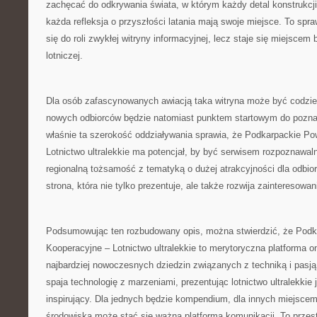
zachęcać do odkrywania świata, w którym każdy detal konstrukcji
każda refleksja o przyszłości latania mają swoje miejsce. To spra
się do roli zwykłej witryny informacyjnej, lecz staje się miejsce
lotniczej.
Dla osób zafascynowanych awiacją taka witryna może być codzien
nowych odbiorców będzie natomiast punktem startowym do poznaw
właśnie ta szerokość oddziaływania sprawia, że Podkarpackie Po
Lotnictwo ultralekkie ma potencjał, by być serwisem rozpoznawa
regionalną tożsamość z tematyką o dużej atrakcyjności dla odbio
strona, która nie tylko prezentuje, ale także rozwija zainteresowan
Podsumowując ten rozbudowany opis, można stwierdzić, że Podk
Kooperacyjne – Lotnictwo ultralekkie to merytoryczna platforma o
najbardziej nowoczesnych dziedzin związanych z techniką i pasją 
spaja technologię z marzeniami, prezentując lotnictwo ultralekkie
inspirujący. Dla jednych będzie kompendium, dla innych miejscem i
środowiska może stać się ważną platformą komunikacji. To przestr