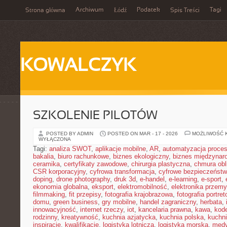
Archiwum
Podatek
Tagi
Strona główna
Łódź
Spis Treści
KOWALCZYK
SZKOLENIE PILOTÓW
POSTED BY ADMIN
POSTED ON MAR - 17 - 2026
MOŻLIWOŚĆ 
WYŁĄCZONA
Tagi:
analiza SWOT
,
aplikacje mobilne
,
AR
,
automatyzacja proce
bakalia
,
biuro rachunkowe
,
biznes ekologiczny
,
biznes międzynar
ceramika
,
certyfikaty zawodowe
,
chirurgia plastyczna
,
chmura obl
CSR korporacyjny
,
cyfrowa transformacja
,
cyfrowe bezpieczeńst
doping
,
drone photography
,
druk 3d
,
e-handel
,
e-learning
,
e-sport
,
ekonomia globalna
,
eksport
,
elektromobilność
,
elektronika przem
filmmaking
,
fit przepisy
,
fotografia krajobrazowa
,
fotografia portre
domu
,
green business
,
gry mobilne
,
handel zagraniczny
,
herbata
,
innowacyjność
,
internet rzeczy
,
iot
,
kancelaria prawna
,
kawa
,
kod
rodzinny
,
kreatywność
,
kuchnia azjatycka
,
kuchnia polska
,
kuchn
inspiracje
,
kwalifikacje
,
logistyka lotnicza
,
logistyka morska
,
medy