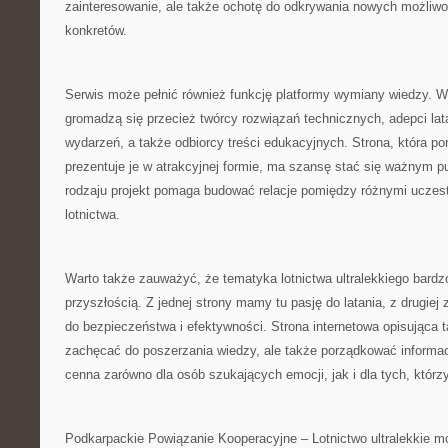
zainteresowanie, ale także ochotę do odkrywania nowych możliwoś
konkretów.
Serwis może pełnić również funkcję platformy wymiany wiedzy. Wo
gromadzą się przecież twórcy rozwiązań technicznych, adepci lata
wydarzeń, a także odbiorcy treści edukacyjnych. Strona, która por
prezentuje je w atrakcyjnej formie, ma szansę stać się ważnym p
rodzaju projekt pomaga budować relacje pomiędzy różnymi uczest
lotnictwa.
Warto także zauważyć, że tematyka lotnictwa ultralekkiego bardzo
przyszłością. Z jednej strony mamy tu pasję do latania, z drugie
do bezpieczeństwa i efektywności. Strona internetowa opisująca 
zachęcać do poszerzania wiedzy, ale także porządkować informacj
cenna zarówno dla osób szukających emocji, jak i dla tych, którzy
Podkarpackie Powiązanie Kooperacyjne – Lotnictwo ultralekkie m