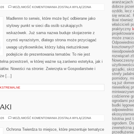
aranżacjach 
dobrze przem
DOM
026
MOŻLIWOŚĆ KOMENTOWANIA
ZOSTAŁA WYŁĄCZONA
I
ozdób, lecz 
GOSPODARSTWO
się wracać.
Madlennn to serwis, które może być odbierane jako
tkwi również
właścicieli 
stylowy punkt w sieci dla osób szukających
praktyczny
k
wskazówek. Już sama nazwa buduje skojarzenie z
projektowani
może znaczą
czymś wyrazistym, dlatego strona może przyciągać
Odpowiednio
kosztownych 
uwagę użytkowników, którzy lubią nietuzinkowe
nieodpowied
podejście do prezentowania tematów. To nie jest
rozwiązań zb
Nowoczesny 
telna przestrzeń, w której ważne są zarówno estetyka, jak i
użytkowości
ałów. Nowości na stronie: Zwierzęta w Gospodarstwie i
grządki, skrz
strefy jadal
oże […]
pomidory, mi
są już dome
niewielkiej 
EKSTREMALNE
miniwarzywni
codzienne go
ogrodami pr
budki lęgowe
AKI
odpowiednio
ekosystemem,
ZAGROŻENIA
026
MOŻLIWOŚĆ KOMENTOWANIA
ZOSTAŁA WYŁĄCZONA
Istotna jest
I
ogrodem. Do
ATAKI
zewnętrzna 
Ochrona Twierdza to miejsce, które prezentuje tematyce
przedłużenie