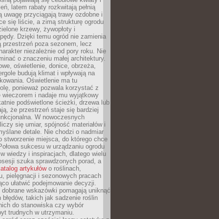
leń, latem rabaty rozkwitają pełnią
ią uwagę przyciągają trawy ozdobne i
ce się liście, a zimą strukturę ogrodu
ielone krzewy, żywopłoty i
pędy. Dzięki temu ogród nie zamienia
ą przestrzeń poza sezonem, lecz
arakter niezależnie od pory roku. Nie
inać o znaczeniu małej architektury.
we, oświetlenie, donice, obrzeża,
ergole budują klimat i wpływają na
kowania. Oświetlenie ma tu
olę, ponieważ pozwala korzystać z
e wieczorem i nadaje mu wyjątkowy
ikatnie podświetlone ścieżki, drzewa lub
ją, że przestrzeń staje się bardziej
 funkcjonalna. W nowoczesnych
liczy się umiar, spójność materiałów i
yślane detale. Nie chodzi o nadmiar
o stworzenie miejsca, do którego chce
 Połowa sukcesu w urządzaniu ogrodu
 w wiedzy i inspiracjach, dlatego wielu
posesji szuka sprawdzonych porad, a
atalog artykułów
o roślinach,
u, pielęgnacji i sezonowych pracach
co ułatwić podejmowanie decyzji.
 dobrane wskazówki pomagają uniknąć
błędów, takich jak sadzenie roślin
nich do stanowiska czy wybór
yt trudnych w utrzymaniu.