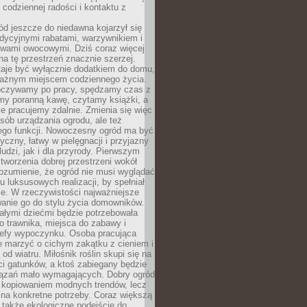
codziennej radości i kontaktu z
d jeszcze do niedawna kojarzył się
adycyjnymi rabatami, warzywnikiem i
ewami owocowymi. Dziś coraz więcej
na tę przestrzeń znacznie szerzej.
taje być wyłącznie dodatkiem do domu,
 ważnym miejscem codziennego życia.
poczywamy po pracy, spędzamy czas z
emy poranną kawę, czytamy książki, a
 pracujemy zdalnie. Zmienia się więc
osób urządzania ogrodu, ale też
jego funkcji. Nowoczesny ogród ma być
tyczny, łatwy w pielęgnacji i przyjazny
ludzi, jak i dla przyrody. Pierwszym
tworzenia dobrej przestrzeni wokół
ozumienie, że ogród nie musi wyglądać
gu luksusowych realizacji, by spełniał
e. W rzeczywistości najważniejsze
wanie go do stylu życia domowników.
ałymi dziećmi będzie potrzebowała
 trawnika, miejsca do zabawy i
refy wypoczynku. Osoba pracująca
e marzyć o cichym zakątku z cieniem i
od wiatru. Miłośnik roślin skupi się na
i gatunków, a ktoś zabiegany będzie
iązań mało wymagających. Dobry ogród
c kopiowaniem modnych trendów, lecz
na konkretne potrzeby. Coraz większą
 także ekologiczne podejście do