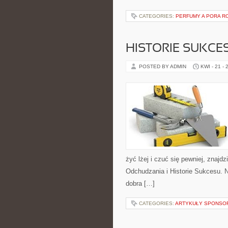
CATEGORIES:
PERFUMY A PORA R
HISTORIE SUKCE
POSTED BY ADMIN
KWI - 21 - 
żyć lżej i czuć się pewniej, znajd
Odchudzania i Historie Sukcesu. N
dobra […]
CATEGORIES:
ARTYKUŁY SPONS