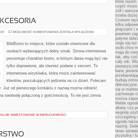
które razem 
część może 
ziół i warzy
trzeba dużej
Czasem wyst
AKCESORIA
kilka odpowi
pnączami i 
EKO
026
MOŻLIWOŚĆ KOMENTOWANIA
ZOSTAŁA WYŁĄCZONA
powinien zap
GADŻETY
jedynie dob
I
AKCESORIA
staje się te
BibiBistro to miejsce, które zostało stworzone dla
osób chce mi
osobach wybierających dobry smak. Strona internetowa
maja do sier
tak, aby coś
prezentuje charakter bistro, w którym dania mają być nie
cały rok. Wi
tylko doprawione, ale również podane z sercem. To
pierwsza zie
barw, jesien
internetowa wizytówka, która może zainteresować
przebarwiają
budują zimoz
klientów, poszukujących jedzenia na co dzień. Polecam
dekoracyjne 
y. Już od pierwszego kontaktu z nazwą można odnieść
się w martw
zachowuje ch
 na swobodę połączoną z gościnnością. To nie jest zimna
można zapom
Meble ogrodo
altany czy p
wygodę użyt
ZIALNE INWESTOWANIE W NIERUCHOMOŚCI
szczególną r
ogrodu takż
nastrój. Del
taras sprawia
ARSTWO
przytulna i