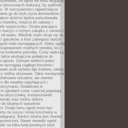
ozumienie, że ogród nie musi wyglądać
gu luksusowych realizacji, by spełniał
e. W rzeczywistości najważniejsze
wanie go do stylu życia domowników.
ałymi dziećmi będzie potrzebowała
 trawnika, miejsca do zabawy i
refy wypoczynku. Osoba pracująca
e marzyć o cichym zakątku z cieniem i
od wiatru. Miłośnik roślin skupi się na
i gatunków, a ktoś zabiegany będzie
iązań mało wymagających. Dobry ogród
c kopiowaniem modnych trendów, lecz
na konkretne potrzeby. Coraz większą
 także ekologiczne podejście do
a ogrodu. Zamiast wielkich połaci
óre wymagają ciągłego koszenia i
wiele osób wybiera łąki kwietne, rabaty
zy rośliny okrywowe. Takie rozwiązania
 efektowne wizualnie, ale również
ze dla owadów zapylających i
w utrzymaniu. Dodatkowo w
h ogrodach coraz częściej pojawiają
i na deszczówkę, kompostowniki,
teriały oraz rośliny dobrze
 do lokalnych warunków
ch. Dzięki temu ogród może być
orny na suszę i mniej kosztowny w
ielęgnacji. Bardzo istotna jest również
rzestrzeni. Nawet niewielki ogród
lić na kilka funkcjonalnych stref,