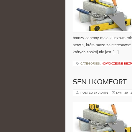
branży ochrony mają kluczową rolę.
serwis, która może zainteresować 
których spokój nie jest […]
CATEGORIES:
NOWOCZESNE BEZP
SEN I KOMFORT
POSTED BY ADMIN
KWI - 30 - 