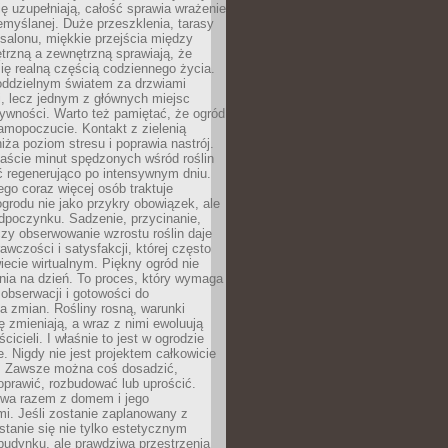
ę uzupełniają, całość sprawia wrażenie
zemyślanej. Duże przeszklenia, tarasy
salonu, miękkie przejścia między
trzną a zewnętrzną sprawiają, że
się realną częścią codziennego życia.
 oddzielnym światem za drzwiami
, lecz jednym z głównych miejsc
ywności. Warto też pamiętać, że ogród
amopoczucie. Kontakt z zielenią
iża poziom stresu i poprawia nastrój.
aście minut spędzonych wśród roślin
ć regenerująco po intensywnym dniu.
ego coraz więcej osób traktuje
ogrodu nie jako przykry obowiązek, ale
dpoczynku. Sadzenie, przycinanie,
zy obserwowanie wzrostu roślin daje
awczości i satysfakcji, której często
iecie wirtualnym. Piękny ogród nie
nia na dzień. To proces, który wymaga
, obserwacji i gotowości do
 zmian. Rośliny rosną, warunki
 zmieniają, a wraz z nimi ewoluują
cicieli. I właśnie to jest w ogrodzie
. Nigdy nie jest projektem całkowicie
 Zawsze można coś dosadzić,
oprawić, rozbudować lub uprościć.
ewa razem z domem i jego
i. Jeśli zostanie zaplanowany z
tanie się nie tylko estetycznym
budynku, ale prawdziwą przestrzenią