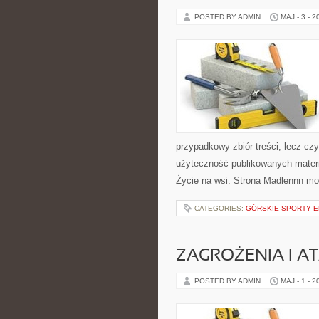
POSTED BY ADMIN
MAJ - 3 - 2
przypadkowy zbiór treści, lecz czy
użyteczność publikowanych materi
Życie na wsi. Strona Madlennn m
CATEGORIES:
GÓRSKIE SPORTY 
ZAGROŻENIA I AT
POSTED BY ADMIN
MAJ - 1 - 2