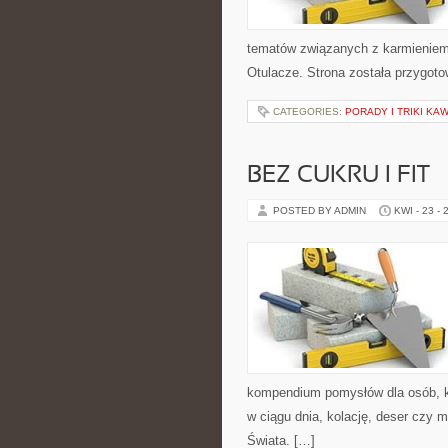
tematów związanych z karmieniem. 
Otulacze. Strona została przygot
CATEGORIES:
PORADY I TRIKI K
BEZ CUKRU I FIT
POSTED BY ADMIN
KWI - 23 - 
kompendium pomysłów dla osób, kt
w ciągu dnia, kolację, deser czy 
Świata. […]