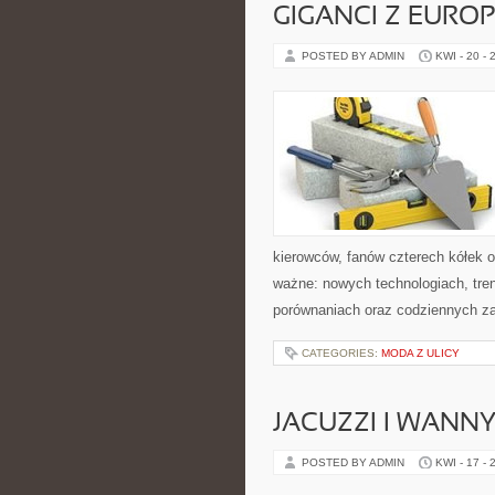
GIGANCI Z EURO
POSTED BY ADMIN
KWI - 20 - 
kierowców, fanów czterech kółek 
ważne: nowych technologiach, tren
porównaniach oraz codziennych z
CATEGORIES:
MODA Z ULICY
JACUZZI I WANN
POSTED BY ADMIN
KWI - 17 - 