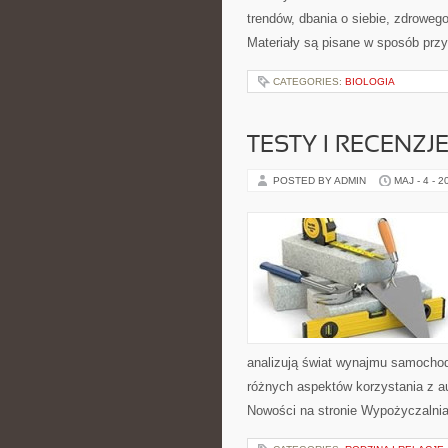
trendów, dbania o siebie, zdrowe
Materiały są pisane w sposób przy
CATEGORIES:
BIOLOGIA
TESTY I RECENZJ
POSTED BY ADMIN
MAJ - 4 - 2
analizują świat wynajmu samochod
różnych aspektów korzystania z a
Nowości na stronie Wypożyczalni