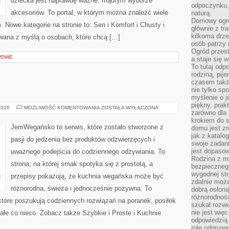
dziecka jest naprawdę ważne: mądrym wyborze
odpoczynku, 
akcesoriów. To portal, w którym można znaleźć wiele
naturą.
Domowy ogró
Nowe kategorie na stronie to: Sen i Komfort i Chusty i
głównie z tr
kilkoma drz
owana z myślą o osobach, które chcą […]
osób patrzy 
Ogród przes
AWOWE
a staje się
To tutaj od
rodziną, pij
czasem także
nie tylko sp
myślenie o 
piękny, prak
BEZ
2026
MOŻLIWOŚĆ KOMENTOWANIA
ZOSTAŁA WYŁĄCZONA
zarówno dla 
CUKRU
I
krokiem do s
FIT
JemWegańsko to serwis, które zostało stworzone z
domu jest zr
jak z katalo
pasji do jedzenia bez produktów odzwierzęcych i
swoje zadani
jest dopaso
uważnego podejścia do codziennego odżywiania. To
Rodzina z m
strona, na której smak spotyka się z prostotą, a
bezpiecznego
wygodnej st
przepisy pokazują, że kuchnia wegańska może być
zdalnie moż
różnorodna, świeża i jednocześnie pożywna. To
dobrą osłoną 
różnorodnośc
óre poszukują codziennych rozwiązań na poranek, posiłek
szukał rozw
nie jest wię
małe co nieco. Zobacz także Szybkie i Proste i Kuchnie
odpowiedzią 
rolę odgrywa