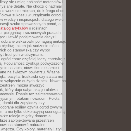
liczy się umiar, spójność materiałów i
yślane detale. Nie chodzi o nadmiar
o stworzenie miejsca, do którego chce
 Połowa sukcesu w urządzaniu ogrodu
 w wiedzy i inspiracjach, dlatego wielu
posesji szuka sprawdzonych porad, a
atalog artykułów
o roślinach,
u, pielęgnacji i sezonowych pracach
co ułatwić podejmowanie decyzji.
 dobrane wskazówki pomagają uniknąć
błędów, takich jak sadzenie roślin
nich do stanowiska czy wybór
yt trudnych w utrzymaniu.
ogród coraz częściej łączy estetykę z
ą. Popularność zyskują podwyższone
ynie na zioła, niewielkie szklarnie i
niane na świeżym powietrzu. Własne
ęta, bazylia, truskawki czy sałata nie
ną wyłącznie dużych działek. Nawet na
przestrzeni można stworzyć
k, który daje satysfakcję i ułatwia
towanie. Rośnie też zainteresowanie
zyjaznymi ptakom i owadom. Poidła,
, domki dla zapylaczy czy
 dobrane rośliny czynią ogród żywym
 a nie tylko dekoracyjną scenografią.
 także relacja między domem a
brze zaprojektowana przestrzeń
powinna stanowić naturalne
 wnętrza. Gdy kolory, materiały i styl