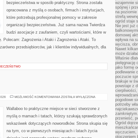
bezpieczeństwa w sposób praktyczny. Strona została
wzajemnie si
spójnej i pr
opracowana z myślą o osobach, firmach i instytucjach,
na poziomie 
strefą wewnę
które potrzebują profesjonalnej pomocy w zakresie
ogród staje 
organizacji bezpieczeństwa. Już sama nazwa Twierdza
Nie jest już
balkonowymi
budzi asocjacje z zaufaniem, czyli wartościami, które w
domowej akt
 Polecam: Zagrożenia i Ataki i Zagrożenia i Ataki. To
wpływa na s
wycisza, obn
zarówno przedsiębiorców, jak i klientów indywidualnych, dla
Nawet kilkan
może działa
Właśnie dlat
pielęgnację 
IECZEŃSTWO
jako formę o
podlewanie c
poczucie spr
brakuje w św
powstaje z d
cierpliwości
wprowadzania
SEN
2026
MOŻLIWOŚĆ KOMENTOWANIA
ZOSTAŁA WYŁĄCZONA
pogodowe się
I
KOMFORT
potrzeby właś
Wallaboo to praktyczne miejsce w sieci stworzone z
najciekawsze
zamkniętym.
myślą o mamach i tatach, którzy szukają sprawdzonych
przenieść, p
Ogród dojrz
wskazówek dotyczących noworodków. Strona skupia się
mieszkańcam
na tym, co w pierwszych miesiącach i latach życia
wyczuciem, s
otoczeniem 