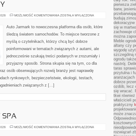
PY
pierwsza zie
barw, jesien
przebarwiają
GIGANCI
2026
MOŻLIWOŚĆ KOMENTOWANIA
ZOSTAŁA WYŁĄCZONA
budują zimoz
Z
EUROPY
dekoracyjne 
Auto Jarmark to nowoczesna platforma dla osób, które
się w martw
zachowuje ch
śledzą światem samochodów. To miejsce tworzone z
można zapom
Meble ogrodo
myślą o czytelnikach, którzy chcą być dobrze
altany czy p
poinformowani w tematach związanych z autami, ale
wygodę użyt
szczególną r
jednocześnie szukają treści podanych w zrozumiały i
ogrodu takż
przyjazny sposób. Strona skupia się na tym, co dla
nastrój. Del
taras sprawia
oraz osób obserwujących rozwój branży jest naprawdę
przytulna i
aranżacjach 
dach rynkowych, bezpieczeństwie, ekologii, testach,
dobrze przem
agadnieniach związanych z […]
ozdób, lecz 
się wracać.
tkwi również
właścicieli 
praktyczny
k
projektowani
może znaczą
Y SPA
Odpowiednio
kosztownych 
JACUZZI
nieodpowied
2026
MOŻLIWOŚĆ KOMENTOWANIA
ZOSTAŁA WYŁĄCZONA
I
rozwiązań zb
WANNY