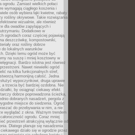
a ogrodu. Zamiast wielkich połaci
óre wymagają ciągłego koszenia i
wiele osób wybiera łąki kwietne, rabaty
zy rośliny okrywowe. Takie rozwiązania
 efektowne wizualnie, ale również
ze dla owadów zapylających i
w utrzymaniu. Dodatkowo w
h ogrodach coraz częściej pojawiają
i na deszczówkę, kompostowniki,
teriały oraz rośliny dobrze
 do lokalnych warunków
ch. Dzięki temu ogród może być
orny na suszę i mniej kosztowny w
ielęgnacji. Bardzo istotna jest również
rzestrzeni. Nawet niewielki ogród
lić na kilka funkcjonalnych stref,
stworzą harmonijną całość. Jedna
służyć wypoczynkowi, druga uprawie
w, a trzecia być bardziej ozdobna. Nie
 działki, by osiągnąć ciekawy efekt.
arczy dobrze poprowadzona ścieżka,
ednio dobranych nasadzeń, pergola z
wygodne miejsce do siedzenia. Ogród
raszać do przebywania w nim, a nie
rze wyglądać z okna. Ważnym trendem
ż całoroczność ogrodu. Coraz mniej
eć przestrzeń atrakcyjną wyłącznie od
pnia. Dlatego planuje się nasadzenia
 ciekawego działo się w ogrodzie przez
osną pojawiają się cebulowe kwiaty i