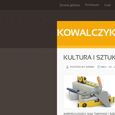
Archiwum
Strona główna
Łódź
KOWALCZY
KULTURA I SZTU
POSTED BY ADMIN
MAJ - 10 -
autentyczności oraz harmonii i ba