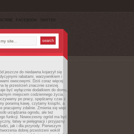
SCRIBE
FACEBOOK
TWITTER
d jeszcze do niedawna kojarzył się
adycyjnymi rabatami, warzywnikiem i
ewami owocowymi. Dziś coraz więcej
na tę przestrzeń znacznie szerzej.
taje być wyłącznie dodatkiem do domu,
 ważnym miejscem codziennego życia.
poczywamy po pracy, spędzamy czas z
emy poranną kawę, czytamy książki, a
 pracujemy zdalnie. Zmienia się więc
osób urządzania ogrodu, ale też
jego funkcji. Nowoczesny ogród ma być
tyczny, łatwy w pielęgnacji i przyjazny
ludzi, jak i dla przyrody. Pierwszym
tworzenia dobrej przestrzeni wokół