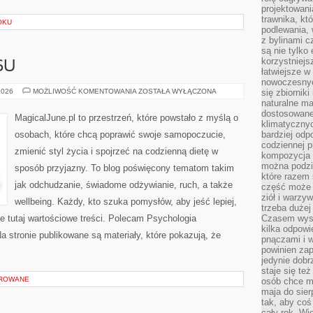
projektowani
trawnika, kt
OKU
podlewania, 
z bylinami c
są nie tylko
korzystniejs
SU
łatwiejsze 
nowoczesnyc
HISTORIE
2026
MOŻLIWOŚĆ KOMENTOWANIA
ZOSTAŁA WYŁĄCZONA
się zbiornik
SUKCESU
naturalne ma
dostosowane
MagicalJune.pl to przestrzeń, które powstało z myślą o
klimatyczny
osobach, które chcą poprawić swoje samopoczucie,
bardziej odp
codziennej p
zmienić styl życia i spojrzeć na codzienną dietę w
kompozycja p
można podzie
sposób przyjazny. To blog poświęcony tematom takim
które razem 
jak odchudzanie, świadome odżywianie, ruch, a także
część może 
ziół i warzy
wellbeing. Każdy, kto szuka pomysłów, aby jeść lepiej,
trzeba dużej
zie tutaj wartościowe treści. Polecam Psychologia
Czasem wyst
kilka odpowi
a stronie publikowane są materiały, które pokazują, że
pnączami i 
powinien zap
jedynie dob
staje się te
OROWANE
osób chce mi
maja do sier
tak, aby coś
cały rok. Wi