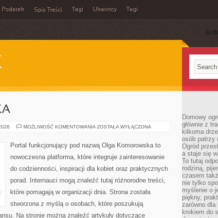
Podatek
Tagi
Ukarincy
Tagi
Spis Treści
SUB
K
KA
Domowy ogró
głównie z tr
KULTURA
 2026
MOŻLIWOŚĆ KOMENTOWANIA
ZOSTAŁA WYŁĄCZONA
kilkoma drz
I
SZTUKA
osób patrzy 
Portal funkcjonujący pod nazwą Olga Komorowska to
Ogród przes
a staje się
nowoczesna platforma, które integruje zainteresowanie
To tutaj od
rodziną, pij
do codzienności, inspiracji dla kobiet oraz praktycznych
czasem także
porad. Internauci mogą znaleźć tutaj różnorodne treści,
nie tylko sp
myślenie o 
które pomagają w organizacji dnia. Strona została
piękny, prak
stworzona z myślą o osobach, które poszukują
zarówno dla 
krokiem do s
lansu. Na stronie można znaleźć artykuły dotyczące