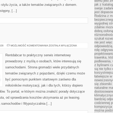
domu jest zr
jak z katalo
go stylu życia, a także tematów związanych z domem.
swoje zadani
stępny, […]
jest dopaso
Rodzina z m
bezpiecznego
wygodnej st
zdalnie moż
dobrą osłoną 
różnorodnośc
E
szukał rozw
nie jest wię
TESTY
026
MOŻLIWOŚĆ KOMENTOWANIA
ZOSTAŁA WYŁĄCZONA
odpowiedzią 
I
rolę odgrywa
RECENZJE
projektowani
Rentdabcar to praktyczny serwis internetowy
trawnika, kt
prowadzony z myślą o osobach, które interesują się
podlewania, 
z bylinami c
samochodami. Strona gromadzi wiele przydatnych
są nie tylko
korzystniejs
tematów związanych z pojazdami, dzięki czemu może
łatwiejsze 
być pomocnym punktem startowym zarówno dla
nowoczesnyc
się zbiornik
miłośników motoryzacji, jak i dla tych, którzy dopiero
naturalne ma
ów. To portal, w którym można znaleźć porady dotyczące
dostosowane
klimatyczny
uta, od sprawdzania kosztów utrzymania aż po leasing.
bardziej odp
codziennej p
a samochodów i Wypożyczalnia […]
kompozycja p
można podzie