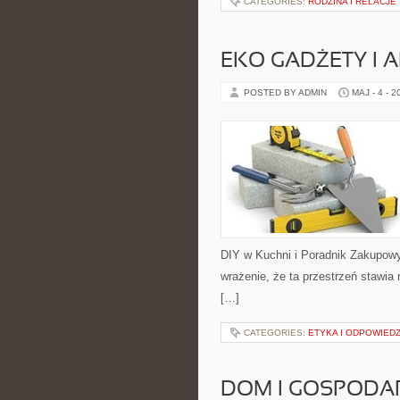
CATEGORIES:
RODZINA I RELACJE
EKO GADŻETY I 
POSTED BY ADMIN
MAJ - 4 - 2
DIY w Kuchni i Poradnik Zakupow
wrażenie, że ta przestrzeń stawia
[…]
CATEGORIES:
ETYKA I ODPOWIED
DOM I GOSPOD